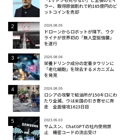
ラー、取得原価割れで約165億円のビ
ットコインを売却
2026.08.05
ドローンからロボットが降下、ウク
ライナが世界初の「無人空挺強襲」
を遂行
2026.08.06
栄養ドリンク成分の定番タウリンに
「老化細胞」を除去するメカニズム
を発見
2026.08.05
ロシアの攻撃で給油所が150キロにわ
たり全滅、ウは米国の引き寄せに奔
走 全面侵攻1623日目
2023.05.03
サムスン、ChatGPTの社内使用禁
止 機密コードの流出受け