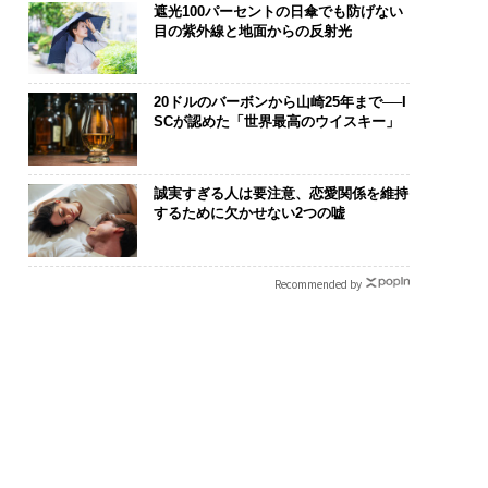
遮光100パーセントの日傘でも防げない
目の紫外線と地面からの反射光
20ドルのバーボンから山崎25年まで──I
SCが認めた「世界最高のウイスキー」
誠実すぎる人は要注意、恋愛関係を維持
するために欠かせない2つの嘘
Recommended by