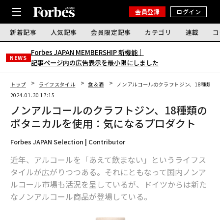
会員登録
ログイン
新着記事
人気記事
会員限定記事
カテゴリ
連載
コ
Forbes JAPAN MEMBERSHIP 新機能｜
NEWS
記事ページ内の広告表示を最小限にしました
トップ
ライフスタイル
食＆酒
ノンアルコールのクラフトジン、18種類の
2024.01.30 17:15
ノンアルコールのクラフトジン、18種類の
ボタニカルを使用：気になるプロダクト
Forbes JAPAN Selection | Contributor
近年、アルコールを「あえて飲まない」というライフス
タイルが広がりつつある。それにともなって国内ノンア
ルコール市場も活況を呈しているが、ドイツからは新た
なノンアルコール商品が登場している。