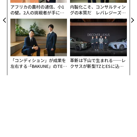
T
アフリカの農村の通信、小1
内製化こそ、コンサルティン
の壁。2人の挑戦者が手にし
グの本質だ レバレジーズが
た「次なる武器」
実践する、次世代ファームの
全貌
「コンディション」が成果を
革新は下山で生まれる──レ
左右する――「BAKUNE」のTEN
クサスが新型TZとESに込め
TIALが支える「挑戦者の明
た「DISCOVER」の哲学
日」
クラフトジンの特徴である香りの良さは、ノンアルコー
ルであっても健在。
ジュニパーベリー、菩提樹の花、オ
ールスパイスベリーなど18種類の厳選された天然のボタ
ニカルを使用することで、個性的で強力なアロマの輪郭
を作り上げている。
トニックウォーターや炭酸水などで
割り、柑橘やハーブの香りをさらに加えて楽しむのがお
すすめだという。