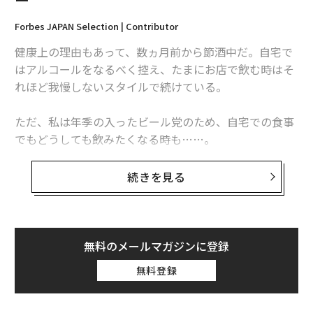
ー
注：記事中リンクから商品の購入などを行なうと、編集
Forbes JAPAN Selection | Contributor
部に収益が入ることがあります。また事業者は、商品の
選定や記事内容には一切関与していません。
健康上の理由もあって、数ヵ月前から節酒中だ。自宅で
はアルコールをなるべく控え、たまにお店で飲む時はそ
文 ＝ 加藤肇
れほど我慢しないスタイルで続けている。
ただ、私は年季の入ったビール党のため、自宅での食事
2026年9月号発売中
でもどうしても飲みたくなる時も……。
そこで、ノンアルコールビールをいくつか試してみた
最新号の購入はこちらから
続きを見る
が、どうにも満足できない。確かにビールっぽい味はす
るけれど、妙な甘味や酸味が舌に残って美味しくない
メンバーシップに登録する
し、麦芽とホップ以外の添加物が含まれているのも気に
なる。
無料のメールマガジンに登録
無料登録
関連記事