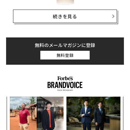
続きを見る
無料のメールマガジンに登録
無料登録
ドイツ生まれの「
ワンダーリーフ・ノンアルコールジン
」は、アルコール分0％のクラフトジン。アルコール分4
1％の「
ジークフリート・ラインラント・ドライジン
」
な
術
を生産するメーカーがエイプリルフールのネタとしてSN
た
Sに投稿したところ、問い合わせが殺到したために商品
〜
ア
織
化が実現したというエピソードを持っている。
う