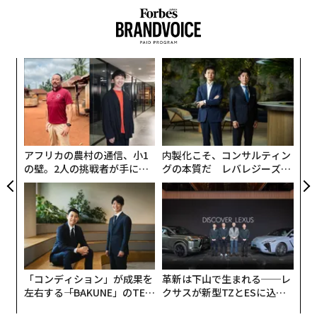
うまくて当然のノンアルビール、ビールからアルコールだけを抜く製法：
ミニレビュー
フタをしたまま飲めるカップとタンブラー、保温・保冷性もバッチリ：気
な
になるプロダクト
術
た
コーヒー豆専用キャニスター、計量もこなす：気になるプロダクト
〜
ア
織
オーガニック原料のプロテインは、子どもにも安心：気になるプロダクト
う
T
アフリカの農村の通信、小1
内製化こそ、コンサルティン
レゴで作られたバラのブーケはいつまでも枯れない：気になるプロダクト
の壁。2人の挑戦者が手にし
グの本質だ レバレジーズが
た「次なる武器」
実践する、次世代ファームの
全貌
タグ：
酒/アルコール/飲酒
気になるプロダクト
そこから美味しいノンアルコールビール探しが始まり、
advertisement
ついに出会ったのが「
ヴェリタスブロイ
」だ。
「コンディション」が成果を
革新は下山で生まれる──レ
脱アルコール製法だからビールのような本格的
左右する――「BAKUNE」のTEN
クサスが新型TZとESに込め
TIALが支える「挑戦者の明
た「DISCOVER」の哲学
な味わい