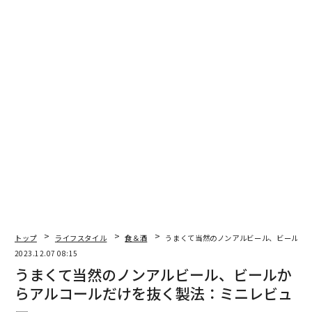
●製品名：
ワンダーリーフ・ノンアルコールジン
トップ
ライフスタイル
食＆酒
うまくて当然のノンアルビール、ビールか
●アルコール分：0％
2023.12.07 08:15
うまくて当然のノンアルビール、ビールか
●容量：500ml
らアルコールだけを抜く製法：ミニレビュ