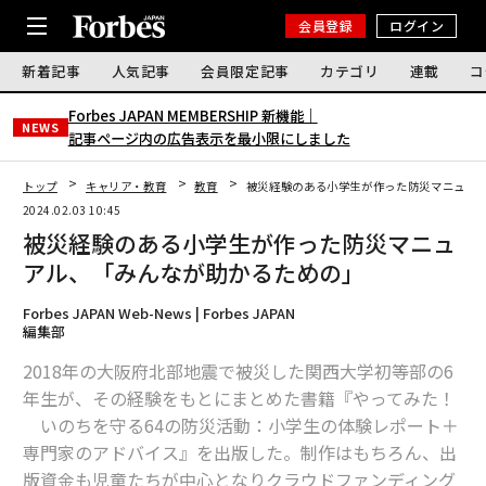
会員登録
ログイン
新着記事
人気記事
会員限定記事
カテゴリ
連載
コ
Forbes JAPAN MEMBERSHIP 新機能｜
NEWS
記事ページ内の広告表示を最小限にしました
トップ
キャリア・教育
教育
被災経験のある小学生が作った防災マニュア
2024.02.03 10:45
被災経験のある小学生が作った防災マニュ
アル、「みんなが助かるための」
Forbes JAPAN Web-News | Forbes JAPAN
編集部
2018年の大阪府北部地震で被災した関西大学初等部の6
年生が、その経験をもとにまとめた書籍『やってみた！
いのちを守る64の防災活動：小学生の体験レポート＋
専門家のアドバイス』を出版した。制作はもちろん、出
版資金も児童たちが中心となりクラウドファンディング