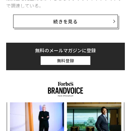
で調達している。
この本では、地震が起きる前、起きたとき、起きた後の
続きを見る
それぞれの場面で必要なものやとるべき行動を、子ども
たちの実体験をもとに紹介している。たとえば、藤川花
音さんは、避難所でのぬいぐるみ作りを提案している。
プライバシーがない避難所の生活はストレスが溜まるの
無料のメールマガジンに登録
で、ぬいぐるみがあればよかったと感じた。ただ、かさ
無料登録
ばるぬいぐるみを避難所に持っていくのは難しいので、
避難所で簡単なぬいぐるみが作れたらストレス緩和にな
り、作り方を覚えておけば「小さな子どもたちのために
もなる」と藤川さんは助言している。
また、熊本地震の経験者や、同じ震災国であるネパール
ナ併
“
の人たちのインタビューをとおして感じたことが、子ど
k」
オ
もたちの視点でまとめられている。
ック
ジ
パ
由
技
小学校1年生で被災した同校の児童たちが5年生になった