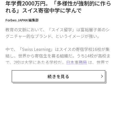
年学費2000万円。「多様性が強制的に作ら
れる」スイス寄宿中学に学んで
Forbes JAPAN 編集部
教育の文脈において、「スイス留学」は富裕層子弟のシ
グニチャー的なブランド、というイメージが強い。
中で、「Swiss Learning」はスイスの寄宿学校16校が集
結し、世界から寄宿生を募る組織だ。うち14校が高校ま
で、2校は大学にあたる学校だ。
日本事務局
は、世界で
も初の海外事務局として開設された。公表されていると
ころでは、芦田淳氏の娘多恵氏やYahoo! 前社長の小澤
続きを見る
隆生氏の子息らもスイスに学んでいる。年学費は現在の
換算で2000万円〜、というので、一般家庭の子弟が入れ
る寄宿学校では到底ない。
スイスは、10年住まないとパスポートは取れない。しか
し、18歳までだと時間が「倍速計算」され、5年でパス