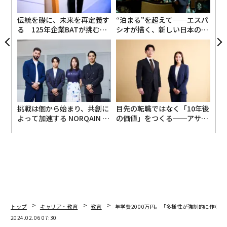
無
とき、学校で「みんなが助かる防災」をテーマにした探
防
伝統を礎に、未来を再定義す
“泊まる”を超えて──エスパ
究学習「災害被害≒０プロジェクト」が始まり、子ども
る 125年企業BATが挑むス
シオが描く、新しい日本のラ
たちは防災活動に励んだ。本を作るきっかけは、防災イ
モークレスな未来
グジュアリー（前編）
ベントを開催したものの参加者が200人と少なかったこ
とだ。もっと多くの人の防災意識を高めたいと感じた子
どもたちは、2年間の活動を本にして出版することを決
めた。
挑戦は個から始まり、共創に
目先の転職ではなく「10年後
制作には防災研究家の河田惠昭社会安全研究センター長
よって加速する NORQAIN JA
の価値」をつくる──アサイ
や関西大学の教員たちも加わっている。社会安全学部の
PAN 特別座談会
ンの長期伴走型支援とは
教員たちから「防災行動を実際にやってみた！ そして
こう思った！ というコンセプトが面白い」と言われた
ことが、子どもたちの心に「火をつけた」という。
トップ
キャリア・教育
教育
年学費2000万円。「多様性が強制的に作ら
2024.02.06 07:30