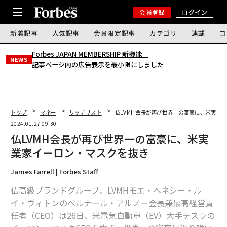
会員登録
ログイン
新着記事
人気記事
会員限定記事
カテゴリ
連載
コ
Forbes JAPAN MEMBERSHIP 新機能｜
NEWS
記事ページ内の広告表示を最小限にしました
トップ
マネー
リッチリスト
仏LVMH会長が再び世界一の富豪に、米実業
2024.01.27 09:30
仏LVMH会長が再び世界一の富豪に、米実
業家イーロン・マスクを抜き
James Farrell | Forbes Staff
仏高級ブランドグループ、LVMHモエ・ヘネシー・ル
イ・ヴィトンのベルナール・アルノー会長兼最高経営責
任者（CEO）は26日、米電気自動車（EV）大手テスラの