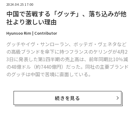
2024.04.25 17:00
中国で苦戦する「グッチ」、落ち込みが他
社より激しい理由
Hyunsoo Rim | Contributor
翻訳・編集＝安藤清香
グッチやイヴ・サンローラン、ボッテガ・ヴェネタなど
の高級ブランドを傘下に持つフランスのケリングが4月2
3日に発表した第1四半期の売上高は、前年同期比10％減
2026年9月号発売中
の48億ドル（約7440億円）だった。同社の主要ブランド
のグッチは中国で苦境に直面している。
最新号の購入はこちらから
ケリングは、今年上半期の営業利益が40〜45％減少する
との見通しを示している。同社の売上の約半分と利益の
続きを見る
メンバーシップに登録する
3分の2以上を占めるグッチの売上高は、アジア太平洋地
域の不振によって18％減の22億ドルに減少した。
ケリングのグループ全体の売上高の35％は、日本を除く
無料のメールマガジンに登録
アジア太平洋地域からのもので、同社は特に、中国の消