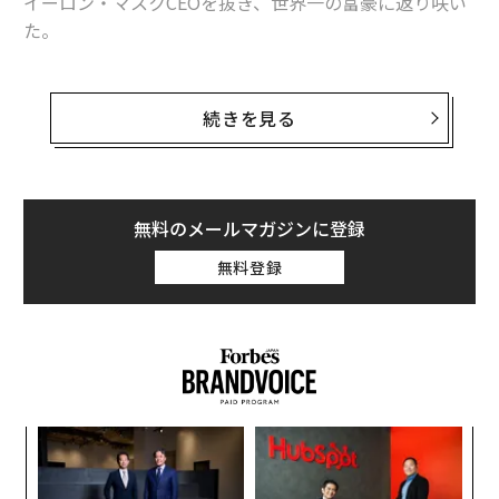
イーロン・マスクCEOを抜き、世界一の富豪に返り咲い
た。
フォーブスのリアルタイムの億万長者番付によると、ア
ルノーとその一族の純資産はこの日、236億ドル（約3兆
続きを見る
4900億円）増の2078億ドル（約30兆7500億円）に達
し、マスクの資産2045億ドル（約30兆2600億円）を抜
いた。
無料のメールマガジンに登録
テスラ株は同日の株式市場で13％下落。マスクは180億
無料登録
ドル（約2兆6600億円）超の純資産を失った。これとは
対照的に、LVMHの株価は好調な売上を受け、同日午前1
1時現在で13％以上上昇し、急騰している。LVMHの時価
総額は同日、3888億ドル（約57兆5100億円）に到達。
一方、テスラの時価総額は5861億4000万ドル（約86兆7
000億円）となっている。
るか
革
、く
ク
た「
代の
エ