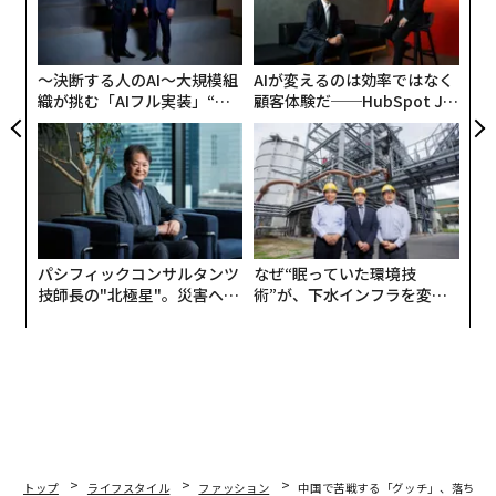
「超
設オ
×ウ
が
が
〜決断する人のAI〜大規模組
AIが変えるのは効率ではなく
織が挑む「AIフル実装」“使
顧客体験だ──HubSpot Ja
う”企業から“動く”企業へ【N
panが語る「Grow Better」
TTドコモビジネス×PwC】
な組織のつくり方
パシフィックコンサルタンツ
なぜ“眠っていた環境技
技師長の"北極星"。災害への
術”が、下水インフラを変え
無力感を乗り越え見つけた、
たのか──産総研×月島JFE
防災一筋20年の答え
アクアソリューションの10年
トップ
ライフスタイル
ファッション
中国で苦戦する「グッチ」、落ち込