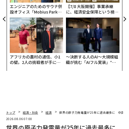
エンジニアのためのサウナ併
【7/8 大阪開催】事業承継
設オフィス「Mobius Park」
に、経済安全保障という視点
がオープン──タマディック
が加わるとき──経営者が問
が健康経営を徹底する理由
われる新たな判断軸
アフリカの農村の通信、小1
〜決断する人のAI〜大規模組
の壁。2人の挑戦者が手にし
織が挑む「AIフル実装」“使
た「次なる武器」
う”企業から“動く”企業へ【N
TTドコモビジネス×PwC】
トップ
経済・社会
経済
世界の原子力発電量が25年に過去最多に 中国が
2026.08.06 07:00
世界の原子力発電量が25年に過去最多に