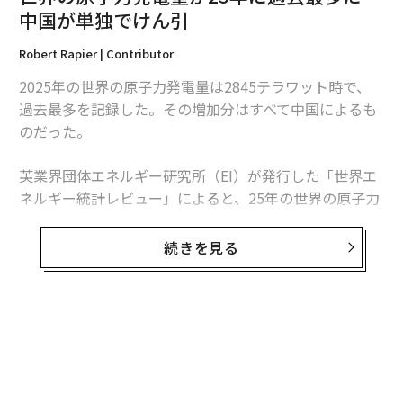
中国が単独でけん引
Robert Rapier | Contributor
2025年の世界の原子力発電量は2845テラワット時で、
過去最多を記録した。その増加分はすべて中国によるも
翻訳・編集＝江戸伸禎
のだった。
英業界団体エネルギー研究所（EI）が発行した「世界エ
2026年9月号発売中
ネルギー統計レビュー」によると、25年の世界の原子力
発電量は前年比1.3％、30テラワット時増加した。中国
の増加分は34テラワット時を超えたため、同国を除け
続きを見る
最新号の購入はこちらから
ば、世界の原子力発電量は減少したことになる。
メンバーシップに登録する
この数字は「世界的な原子力ルネッサンス」という大ま
かな主張より、業界の実情をより的確に捉えている。原
子力発電量は増加しているものの、拡大は特定の国に集
中している。米国は引き続き世界最多の原子力発電所を
稼働させているが、中国は急速にその差を縮めている。