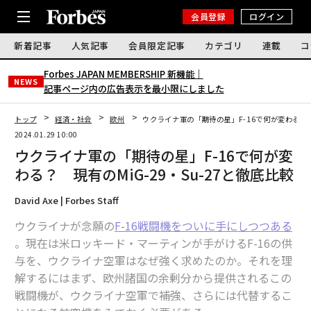
会員登録
ログイン
新着記事
人気記事
会員限定記事
カテゴリ
連載
コ
Forbes JAPAN MEMBERSHIP 新機能｜
NEWS
記事ページ内の広告表示を最小限にしました
トップ
経済・社会
欧州
ウクライナ軍の「期待の星」F-16で何が変わる？ 現
2024.01.29 10:00
ウクライナ軍の「期待の星」F-16で何が変
わる？ 現有のMiG-29・Su-27と徹底比較
David Axe | Forbes Staff
ウクライナが念願の
F-16戦闘機をついに手にしつつある
。現在は米ロッキード・マーティンが手がけるF-16の供
与を、ウクライナ空軍はなぜ強く求めたのか。それを理
解するにはまず、欧州諸国の余剰分から提供されるこの
戦闘機が、ウクライナ空軍で補強、さらには代替するこ