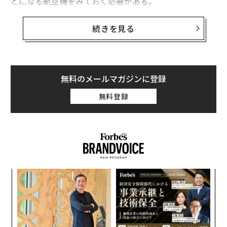
とになる航空機をみておく必要がある。
旧ソ連のミコヤン・グレーヴィチ設計局が開発したMiG-
続きを見る
29戦闘機と、同スホーイ設計局が開発したSu-27戦闘機
である。ウクライナ空軍は双発の超音速機である両戦闘
機のいくつかのモデルを運用しているが、いずれも電子
機器の貧弱さという大きな弱点を抱えている。
無料のメールマガジンに登録
MiG-29
無料登録
ロシアがウクライナに全面侵攻した2022年2月末時点
で、ウクライナ空軍はMiG-29を50機ほど保有していた。
その後の戦闘でうち22機を失ったが、西側の支援国から
代わりのMiG-29を27機受け取っている。
内
ウクライナ空軍で就役中のMiG-29の型式には次のような
グ
ものがある。
実
「
全
─
ら