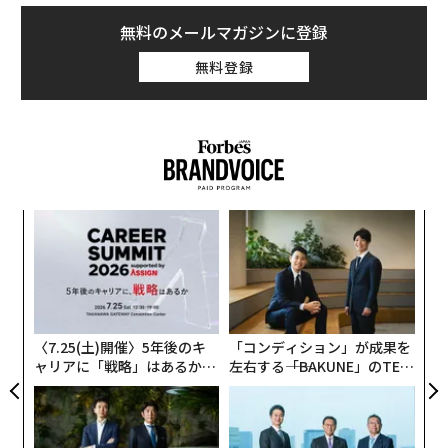
無料のメールマガジンに登録
無料登録
今回のキーワードは
「油断」と「悪意」
だ。これをM&A
において事前に察知し、対応できないと、大きなトラブ
ルに発展することがある。ここでの事例は極端ではある
が、M&Aに長年携わってきた立場として幾度も見てきた
ケースだ。ぜひ失敗談からの学びをシェアしたい。
ンツ
伝
への
る
なお、事例は特定を避けるため、一部を抽象化、編集し
た、
モ
〜
た上で紹介する。
金
個
専門家（弁護士）の確認を経て油断した
ェ
〈7.25(土)開催〉5年後のキ
「コンディション」が成果を
これは、COC（Change of Control、チェンジ・オブ・コ
ャリアに「戦略」はあるか。
左右する――「BAKUNE」のTEN
トップエグゼクティブのキャ
TIALが支える「挑戦者の明
ントロール）条項の確認不足によりM&A後に取引先が剥
リアに触れる1日│CAREER S
日」
落してしまった事例である。COC条項とは、M&Aなどに
UMMIT 2026
より経営権（支配権）が移る際、契約内容に何らかの制