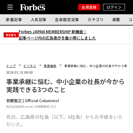
会員登録
ログイン
新着記事
人気記事
会員限定記事
カテゴリ
連載
コ
Forbes JAPAN MEMBERSHIP 新機能｜
NEWS
記事ページ内の広告表示を最小限にしました
トップ
ビジネス
事業継承
事業承継に悩む、中小企業の社長が今から実践で
2024.01.31 08:00
事業承継に悩む、中小企業の社長が今から
実践できる3つのこと
安藤智之 | Official Columnist
株式会社M&A works 代表取締役 CEO
先日、広島県の社長（以下、A社長）からお手紙をいた
だいた。