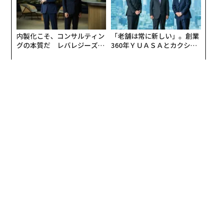
限がかかるとする条項のことだ。
売却企業は長年、建材卸の事業を営み、数十億円の売上
内製化こそ、コンサルティン
「老舗は常に新しい」。創業
を計上する優良企業であった。しかし、売上高の大半を
グの本質だ レバレジーズが
360年ＹＵＡＳＡとカクシン
実践する、次世代ファームの
CEO田尻望が語る、AIを超え
大手ハウスメーカーに依存している状況が経営上リスク
全貌
る人の価値
とされていた。併せて、後継者問題も相まって、自社の
譲渡によりさらなる発展を目指すM&Aをすることに決め
た。
専門家の意見ももらい、特に重要であるハウスメーカー
との契約についての打合せをした。業界としてCOC条項
は実態に合わせて多様な準備をしなければいけないが、
このときは取引基本契約を含む相手方との契約書上の約
束事を確認するにとどまってしまった。買収監査でも指
摘はあったが、契約書上で問題がないことから、実態の
関係性が軽んじられ、M&Aが成立してしまった。
いざM&Aの事実を開示するタイミングで、このハウスメ