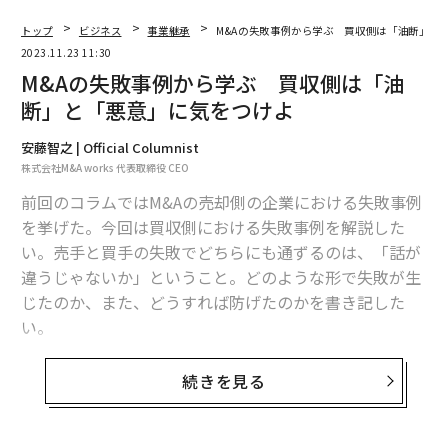
トップ
ビジネス
事業継承
M&Aの失敗事例から学ぶ 買収側は「油断」と
2023.11.23 11:30
M&Aの失敗事例から学ぶ 買収側は「油
断」と「悪意」に気をつけよ
安藤智之 | Official Columnist
株式会社M&A works 代表取締役 CEO
前回のコラムではM&Aの売却側の企業における失敗事例
を挙げた。今回は買収側における失敗事例を解説した
い。売手と買手の失敗でどちらにも通ずるのは、「話が
違うじゃないか」ということ。どのような形で失敗が生
じたのか、また、どうすれば防げたのかを書き記した
い。
SEE
続きを見る
ALSO
中小企業の経営者が知るべき「M＆A
の失敗事例」売却編