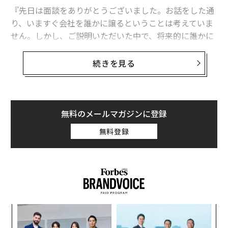
『先日は面談をありがとうございました。お話をした通
り、いますぐ会社を誰かに譲るということは考えていま
せん。しかし、ご説明いただいた中で、将来的に誰かに
譲らなければいけないという観点はまさにその通りだと
気づかされました。自分自身の人生を考えたときに、7
続きを見る
年後を目安に息子か他の会社かに譲るつもりでいるので
すが、いま準備をしたほうがいいことがあれば具体的に
教えてもらえませんか』
無料のメールマガジンに登録
このお手紙は、ご面談をさせていただいてから約4カ月
無料登録
後に筆者に送られてきたものである。A社長のご年齢は5
0代半ば。ご面談では、「いますぐ譲渡をしないまで
も、60歳をめどに誰かに託さなければいけない。ただ、
まだ焦る必要はないし、いまできることは特にない」と
いう認識でいらっしゃった。
小1
“
これに対し、その通りでありながらも、事業承継の準備
にし
オ
を丁寧にしていたがためにスムーズに次の社長に引き渡