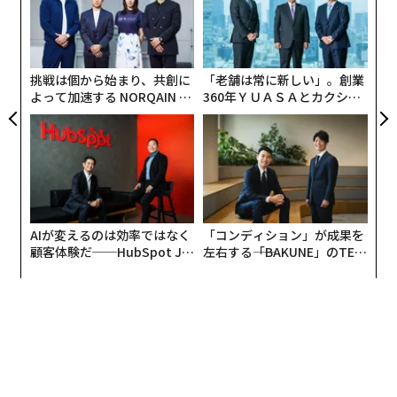
ジ
〈7
すことができた事例を説明した。やはり、事業承継の問
ャ
題は、会社経営において最も重要な経営課題でありなが
ト
ら、喫緊の課題ではないという捉え方をされるのであろ
リア
挑戦は個から始まり、共創に
「老舗は常に新しい」。創業
UM
う。
よって加速する NORQAIN JA
360年ＹＵＡＳＡとカクシン
PAN 特別座談会
CEO田尻望が語る、AIを超え
今回のコラムでは、事業承継の対策として、事前に準備
る人の価値
をしておいたほうが良いことを話したい。こうした準備
の有無で結果が大きく変わってくるからだ。
理想は社長がいなくても自走できる状態をつく
る
AIが変えるのは効率ではなく
「コンディション」が成果を
顧客体験だ──HubSpot Ja
左右する――「BAKUNE」のTEN
後継者問題を解決する代表的な方法は、（1）親族内承
panが語る「Grow Better」
TIALが支える「挑戦者の明
な組織のつくり方
日」
継（息子や娘などに継ぐ）、（2）従業員承継（役員や
従業員に継ぐ）、（3）上場、（4）M&A（第三者に継
ぐ）、（5）清算の5つがあることを第3回のコラムで述
べた。事業承継をする場合、この5つから、親族内承
継、従業員承継、M&Aの3つのいずれかに該当すること