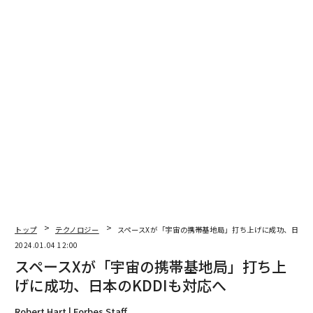
編集＝上田裕資
2026年9月号発売中
最新号の購入はこちらから
メンバーシップに登録する
トップ
テクノロジー
スペースXが「宇宙の携帯基地局」打ち上げに成功、日本の
2024.01.04 12:00
スペースXが「宇宙の携帯基地局」打ち上
げに成功、日本のKDDIも対応へ
関連記事
Robert Hart | Forbes Staff