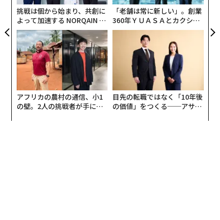
リア
挑戦は個から始まり、共創に
「老舗は常に新しい」。創業
UM
よって加速する NORQAIN JA
360年ＹＵＡＳＡとカクシン
PAN 特別座談会
CEO田尻望が語る、AIを超え
る人の価値
アフリカの農村の通信、小1
目先の転職ではなく「10年後
の壁。2人の挑戦者が手にし
の価値」をつくる──アサイ
た「次なる武器」
ンの長期伴走型支援とは