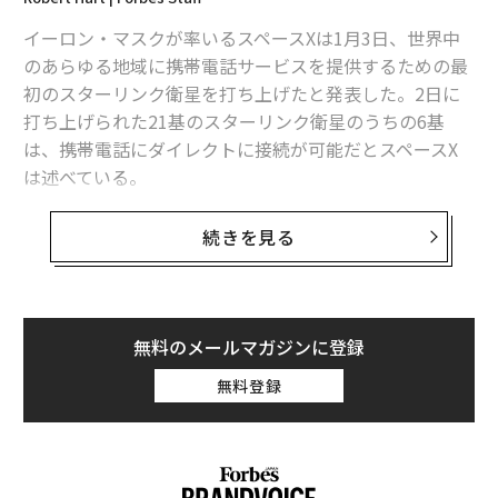
スペースXが「宇宙の携帯基地局」打ち上げに成功、日本のKDDIも対応へ
イーロン・マスクが率いるスペースXは1月3日、世界中
のあらゆる地域に携帯電話サービスを提供するための最
スターリンク、24年後半にも独立・上場へ スペースXの衛星通信事業
初のスターリンク衛星を打ち上げたと発表した。2日に
打ち上げられた21基のスターリンク衛星のうちの6基
スペースXの衛星通信「スターリンク」、2027年頃に分割しIPO実施か
は、携帯電話にダイレクトに接続が可能だとスペースX
アマゾンがインターネット衛星のプロトタイプを打ち上げ、スターリンク
は述べている。
と競合へ
同社の公式サイトによれば、これらの衛星はスペースX
続きを見る
「スターリンク」の売上高は年間14億ドル、想定を大きく下回る
にとって初の「Direct to Cell（ダイレクト・トゥ・セ
ル）」型と呼ばれる携帯電話と直接接続が可能な衛星で
イーロン・マスク
SpaceX/スペースX
ジョー・バイデン
タグ：
「宇宙における携帯基地局」として機能するよう設計さ
Starlink/スターリンク
インターネット
衛星通信
れている。この衛星はまず、米国のスペースXの提携先の
無料のメールマガジンに登録
T-モバイルの通信サービスのテストに使用されるとい
無料登録
う。
advertisement
この通信サービスは、すでに幅広く利用されている4G L
TEに対応したスマートフォンで、特別な機器を必要とせ