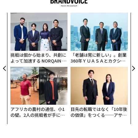
ず、利用可能になるという。
内
グ
実
〈7
全
ャ
ト
リア
挑戦は個から始まり、共創に
「老舗は常に新しい」。創業
UM
よって加速する NORQAIN JA
360年ＹＵＡＳＡとカクシン
PAN 特別座談会
CEO田尻望が語る、AIを超え
る人の価値
アフリカの農村の通信、小1
目先の転職ではなく「10年後
の壁。2人の挑戦者が手にし
の価値」をつくる──アサイ
た「次なる武器」
ンの長期伴走型支援とは