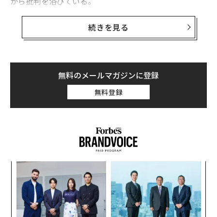
から批判を浴びている。
バイデン政権が19日に発表した投資は、トランプ前大統
続きを見る
領が任命した連邦通信委員会（FCC）のブレンダン・カ
ー委員から強い反発も浴びた。同委員は、この投資には
1カ所あたり5125ドル（約76万円）のコストが必要だと
指摘、これに対し、スペースXへの農村部デジタル機会
無料のメールマガジンに登録
基金（Rural Digital Opportunity Fund）の補助金を延
無料登録
長すれば、1世帯あたりのコストは1377ドル（約20万
円）に抑えられると主張した。
しかし、スターリンクの衛星インターネットを利用する
ためには、1台当たり599ドル（約9万円）からという高
価な機器が必要で、将来的にはアップグレードも必要に
内
なる。
グ
実
〈7
全
ャ
ト