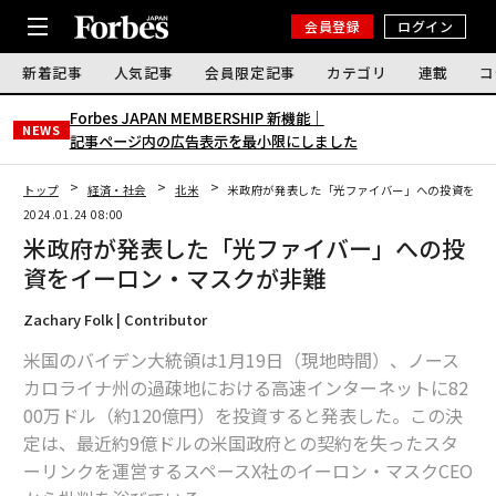
会員登録
ログイン
新着記事
人気記事
会員限定記事
カテゴリ
連載
コ
Forbes JAPAN MEMBERSHIP 新機能｜
NEWS
記事ページ内の広告表示を最小限にしました
トップ
経済・社会
北米
米政府が発表した「光ファイバー」への投資をイ
2024.01.24 08:00
米政府が発表した「光ファイバー」への投
資をイーロン・マスクが非難
Zachary Folk | Contributor
米国のバイデン大統領は1月19日（現地時間）、ノース
カロライナ州の過疎地における高速インターネットに82
00万ドル（約120億円）を投資すると発表した。この決
定は、最近約9億ドルの米国政府との契約を失ったスタ
ーリンクを運営するスペースX社のイーロン・マスクCEO