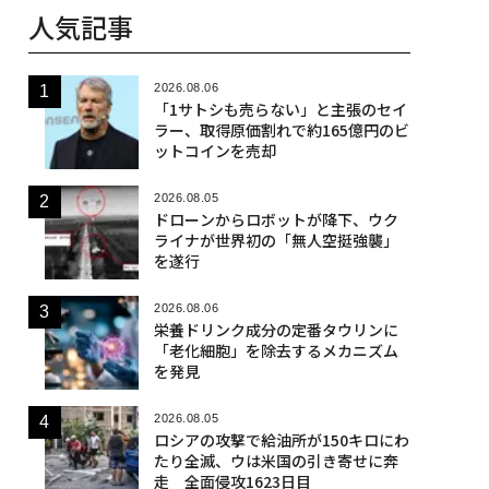
人気記事
2026.08.06
「1サトシも売らない」と主張のセイ
ラー、取得原価割れで約165億円のビ
ットコインを売却
2026.08.05
ドローンからロボットが降下、ウク
ライナが世界初の「無人空挺強襲」
を遂行
2026.08.06
栄養ドリンク成分の定番タウリンに
「老化細胞」を除去するメカニズム
を発見
2026.08.05
ロシアの攻撃で給油所が150キロにわ
たり全滅、ウは米国の引き寄せに奔
走 全面侵攻1623日目