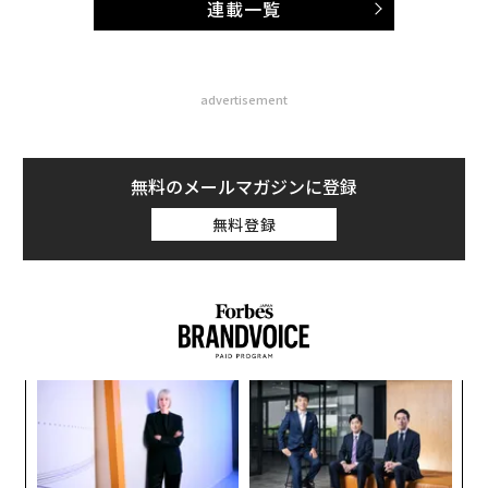
連載一覧
advertisement
無料のメールマガジンに登録
無料登録
〈7
ャ
ト
“
リア
シ
UM