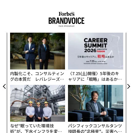
“
シ
グ
「
─
ら
内製化こそ、コンサルティン
〈7.25(土)開催〉5年後のキ
グの本質だ レバレジーズが
ャリアに「戦略」はあるか。
実践する、次世代ファームの
トップエグゼクティブのキャ
全貌
リアに触れる1日│CAREER S
UMMIT 2026
なぜ“眠っていた環境技
パシフィックコンサルタンツ
術”が、下水インフラを変え
技師長の"北極星"。災害への