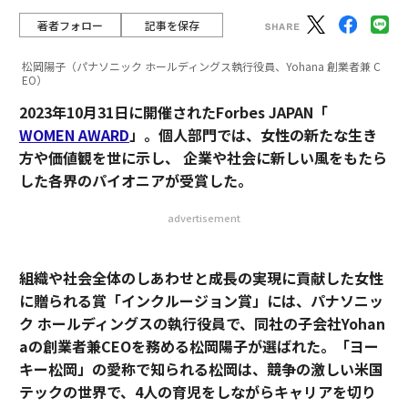
著者フォロー
記事を保存
松岡陽子（パナソニック ホールディングス執行役員、Yohana 創業者兼 C
EO）
2023年10月31日に開催されたForbes JAPAN「
WOMEN AWARD
」。個人部門では、女性の新たな生き
方や価値観を世に示し、 企業や社会に新しい風をもたら
した各界のパイオニアが受賞した。
advertisement
組織や社会全体のしあわせと成長の実現に貢献した女性
に贈られる賞「インクルージョン賞」には、パナソニッ
ク ホールディングスの執行役員で、同社の子会社Yohan
aの創業者兼CEOを務める松岡陽子が選ばれた。「ヨー
キー松岡」の愛称で知られる松岡は、競争の激しい米国
テックの世界で、4人の育児をしながらキャリアを切り