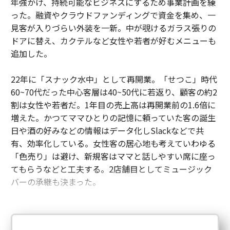
年強かけ、持続可能なビジネスにするため事業計画を練
った。融資やクラウドファンディングで資金を集め、一
見客が入りづらい外装を一新。中が覗けるガラス張りの
ドアに替え、カクテルなど女性や若者が好むメニューも
追加した。
22年に「スナック水中」として再開業。「せつこ」時代
60~70代だった中心客層は40~50代に若返り、顧客の約2
割は女性や若者だ。1年目の売上高は再開業前の1.6倍に
増えた。かつてママひとりの記憶に頼っていた客の誕生
日や酒の好みなどの情報はデータ化しSlackなどで共
有、効率化している。女性客の居心地も考えていわゆる
「色売り」は避け、新規客はママと話しやすい席に座っ
てもらうなどと工夫する。2店舗目としてミュージック
バーの承継も決まった。