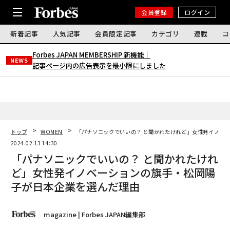
会員登録
ログイン
新着記事
人気記事
会員限定記事
カテゴリ
連載
コ
Forbes JAPAN MEMBERSHIP 新機能｜
NEWS
記事ページ内の広告表示を最小限にしました
トップ
WOMEN
「パナソニックでいいの？ と聞かれたけれど」女性発イノベ
2024.02.13 14:30
「パナソニックでいいの？ と聞かれたけれ
ど」女性発イノベーションの旗手・松岡陽
子が日本企業を選んだ理由
magazine | Forbes JAPAN編集部