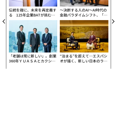
グ
伝統を礎に、未来を再定義す
〜決断する人のAI〜AI時代の
る 125年企業BATが挑むス
金融パラダイムシフト、「超
モークレスな未来
個別化」の核心 【MUFG×ウ
ェルスナビ×PwC】
「老舗は常に新しい」。創業
“泊まる”を超えて─エスパシ
360年ＹＵＡＳＡとカクシン
オが描く、新しい日本のラグ
CEO田尻望が語る、AIを超え
ジュアリー（中編）
る人の価値