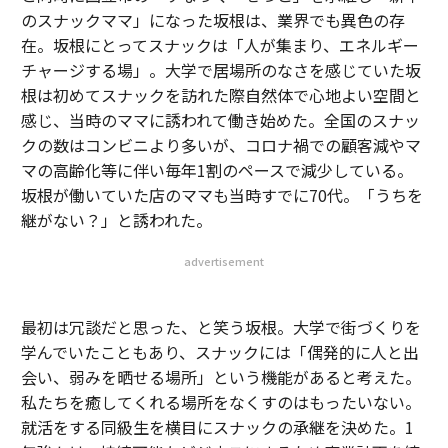
のスナックママ」になった坂根は、業界でも異色の存
在。坂根にとってスナックは「人が集まり、エネルギー
チャージする場」。大学で居場所のなさを感じていた坂
根は初めてスナックを訪れた際自然体で心地よい空間と
感じ、当時のママに誘われて働き始めた。全国のスナッ
クの数はコンビニより多いが、コロナ禍での顧客減やマ
マの高齢化等に伴い毎年1割のペースで減少している。
坂根が働いていた店のママも当時すでに70代。「うちを
継がない？」と誘われた。
advertisement
最初は冗談だと思った、と笑う坂根。大学で街づくりを
学んでいたこともあり、スナックには「偶発的に人と出
会い、弱みを晒せる場所」という機能があると考えた。
私たちを癒してくれる場所をなくすのはもったいない。
就活をする同級生を横目にスナックの承継を決めた。1