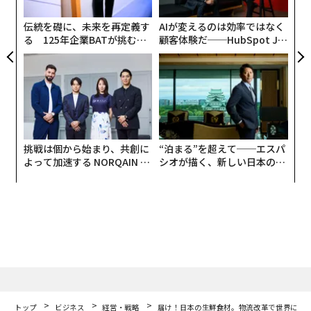
C
る
伝統を礎に、未来を再定義す
AIが変えるのは効率ではなく
る 125年企業BATが挑むス
顧客体験だ──HubSpot Ja
モークレスな未来
panが語る「Grow Better」
な組織のつくり方
挑戦は個から始まり、共創に
“泊まる”を超えて──エスパ
よって加速する NORQAIN JA
シオが描く、新しい日本のラ
PAN 特別座談会
グジュアリー（前編）
トップ
ビジネス
経営・戦略
届け！日本の生鮮食材。物流改革で世界に美