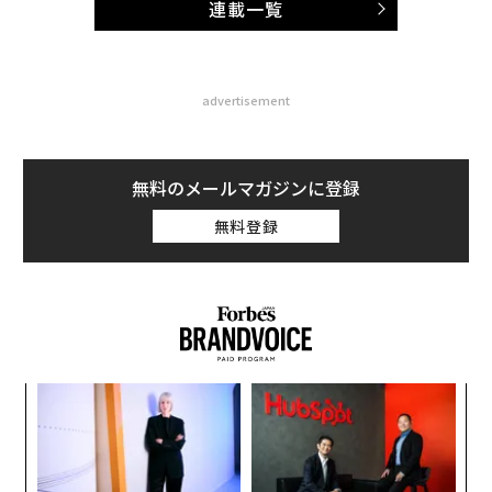
連載一覧
advertisement
無料のメールマガジンに登録
無料登録
小1
〜
にし
織
う
「
T
3