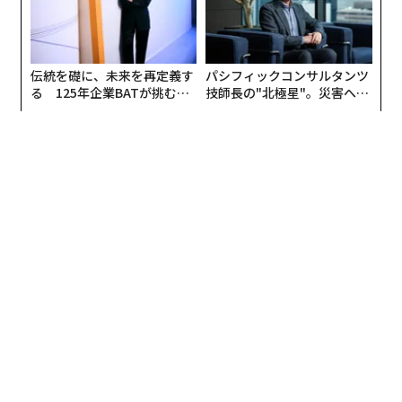
伝統を礎に、未来を再定義す
パシフィックコンサルタンツ
る 125年企業BATが挑むス
技師長の"北極星"。災害への
モークレスな未来
無力感を乗り越え見つけた、
防災一筋20年の答え