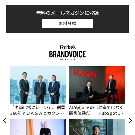
無料のメールマガジンに登録
無料登録
模組
“
“使
オ
【N
ジ
挑
C】
よっ
PA
「老舗は常に新しい」。創業
AIが変えるのは効率ではなく
360年ＹＵＡＳＡとカクシン
顧客体験だ──HubSpot Ja
CEO田尻望が語る、AIを超え
panが語る「Grow Better」
る人の価値
な組織のつくり方