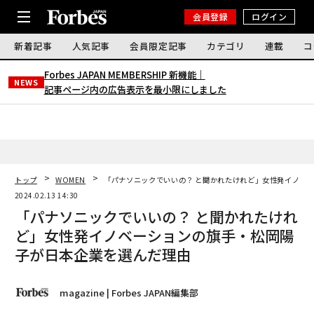
会員登録
ログイン
新着記事
人気記事
会員限定記事
カテゴリ
連載
コ
Forbes JAPAN MEMBERSHIP 新機能｜
NEWS
記事ページ内の広告表示を最小限にしました
トップ
WOMEN
「パナソニックでいいの？ と聞かれたけれど」女性発イノベ
2024.02.13 14:30
「パナソニックでいいの？ と聞かれたけれ
ど」女性発イノベーションの旗手・松岡陽
子が日本企業を選んだ理由
magazine | Forbes JAPAN編集部