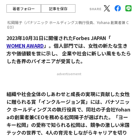
著者フォロー
記事を保存
松岡陽子（パナソニック ホールディングス執行役員、Yohana 創業者兼 C
EO）
2023年10月31日に開催されたForbes JAPAN「
WOMEN AWARD
」。個人部門では、女性の新たな生き
方や価値観を世に示し、 企業や社会に新しい風をもたら
した各界のパイオニアが受賞した。
advertisement
組織や社会全体のしあわせと成長の実現に貢献した女性
に贈られる賞「インクルージョン賞」には、パナソニッ
ク ホールディングスの執行役員で、同社の子会社Yohan
aの創業者兼CEOを務める松岡陽子が選ばれた。「ヨー
キー松岡」の愛称で知られる松岡は、競争の激しい米国
テックの世界で、4人の育児をしながらキャリアを切り