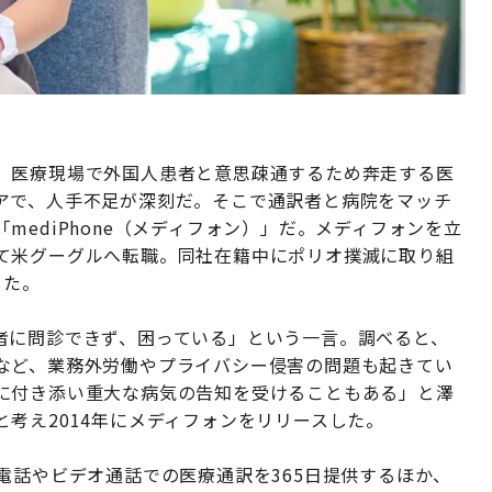
、医療現場で外国人患者と意思疎通するため奔走する医
アで、人手不足が深刻だ。そこで通訳者と病院をマッチ
ediPhone（メディフォン）」だ。メディフォンを立
て米グーグルへ転職。同社在籍中にポリオ撲滅に取り組
した。
者に問診できず、困っている」という一言。調べると、
など、業務外労働やプライバシー侵害の問題も起きてい
に付き添い重大な病気の告知を受けることもある」と澤
考え2014年にメディフォンをリリースした。
電話やビデオ通話での医療通訳を365日提供するほか、