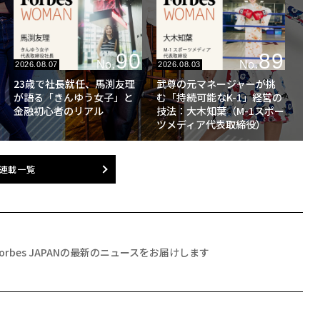
90
89
No.
No.
2026.08.07
2026.08.03
23歳で社長就任、馬渕友理
武尊の元マネージャーが挑
が語る「きんゆう女子」と
む「持続可能なK-1」経営の
金融初心者のリアル
技法：大木知葉（M-1スポー
ツメディア代表取締役）
連載一覧
Forbes JAPANの最新のニュースをお届けします