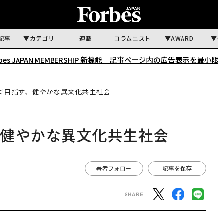
記事
カテゴリ
連載
コラムニスト
AWARD
rbes JAPAN MEMBERSHIP 新機能｜
記事ページ内の広告表示を最小
で目指す、健やかな異文化共生社会
、健やかな異文化共生社会
著者フォロー
記事を保存