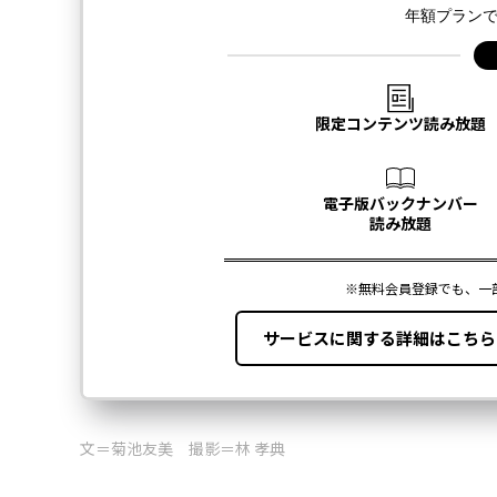
文＝菊池友美 撮影＝林 孝典