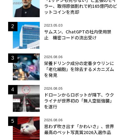
ラー、取得原価割れで約165億円のビ
ットコインを売却
2023.05.03
サムスン、ChatGPTの社内使用禁
止 機密コードの流出受け
2026.08.06
栄養ドリンク成分の定番タウリンに
「老化細胞」を除去するメカニズム
を発見
2026.08.05
ドローンからロボットが降下、ウク
ライナが世界初の「無人空挺強襲」
を遂行
2026.08.06
思わず吹き出す「かわいさ」、世界
最高のペット写真賞2026入選作品