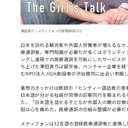
澤田真弓｜メディフォン代表取締役CEO
日本を訪れる観光客や外国人労働者が増えるなか
療通訳者。専門知識が必要だが多くはボランティ
ングし遠隔での医療通訳を可能にしたサービスが「m
ち上げた澤田真弓は留学後、ベンチャー企業を経
むNPO法人JIGH創設者の渋谷健司に出会い参画
着想のきっかけは医師の「ヒンディー語話者の患
日本語が分かる社員が同僚の診察同行を頼まれる
た。「日本語を話せる子どもが外国人の親の診察
田は心を痛めた。医療通訳の仕組み整備が必要だと
メディフォンは32言語の登録医療通訳者と連携し