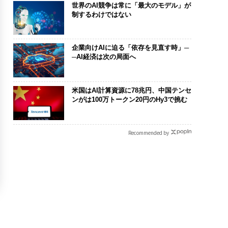
世界のAI競争は常に「最大のモデル」が
制するわけではない
企業向けAIに迫る「依存を見直す時」─
─AI経済は次の局面へ
米国はAI計算資源に78兆円、中国テンセ
ンがは100万トークン20円のHy3で挑む
Recommended by