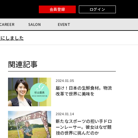
会員登録
ログイン
CAREER
SALON
EVENT
限にしました
関連記事
2024.01.05
届け！日本の生鮮食材。物流
改革で世界に美味を
2024.01.14
新たなスポーツの担い手ドロ
ーンレーサー。彼女はなぜ競
技の世界に挑んだのか