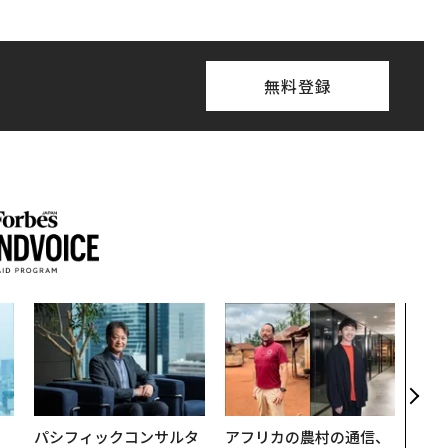
無料登録
AI
なく
Spo
ow 
くり
。
パシフィックコンサルタ
アフリカの農村の通信、