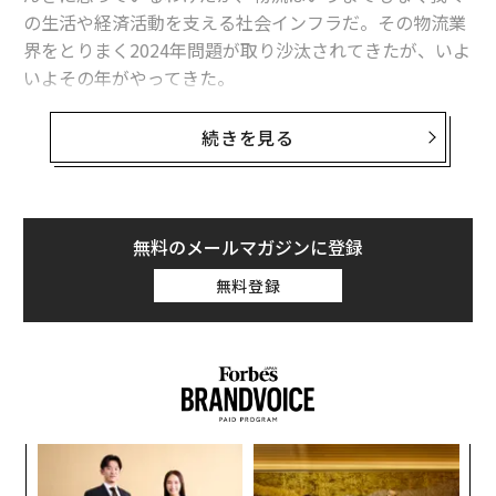
の生活や経済活動を支える社会インフラだ。その物流業
界をとりまく2024年問題が取り沙汰されてきたが、いよ
いよその年がやってきた。
2024年問題を簡単に説明すると、働き方関連法の一環と
続きを見る
してことし4月1日からトラックドライバーの時間外労働
時間の上限規制が施行される。かねてからの少子高齢化
によるドライバー不足、コロナ下で急増した物流量と相
まって、今年国民全体が直面する問題。新聞紙面でその
無料のメールマガジンに登録
対策を目にする日も増え、自動運転が検討されていた
無料登録
り、効率的な輸送ルート解析にデジタル技術の活用が進
み、衣類やオムツ・生理用品はそれに含まれる空気をぎ
ゅっと圧縮してカサを小さくする技術が登場したり、
様々なテクノロジーに可能性を感じる。
国土交通省は1.商慣行の見直し、2.物流の効率化、3.荷
ンツ
革
主・消費者の行動変容を提言している。具体的には、全
への
ク
国の物流拠点や物流網の再構築と輸送の共有化が分かり