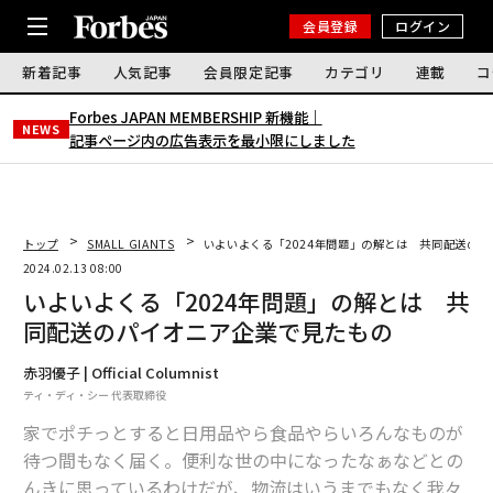
会員登録
ログイン
新着記事
人気記事
会員限定記事
カテゴリ
連載
コ
Forbes JAPAN MEMBERSHIP 新機能｜
NEWS
記事ページ内の広告表示を最小限にしました
トップ
SMALL GIANTS
いよいよくる「2024年問題」の解とは 共同配送の
2024.02.13 08:00
いよいよくる「2024年問題」の解とは 共
同配送のパイオニア企業で見たもの
赤羽優子 | Official Columnist
ティ・ディ・シー 代表取締役
家でポチっとすると日用品やら食品やらいろんなものが
待つ間もなく届く。便利な世の中になったなぁなどとの
んきに思っているわけだが、物流はいうまでもなく我々