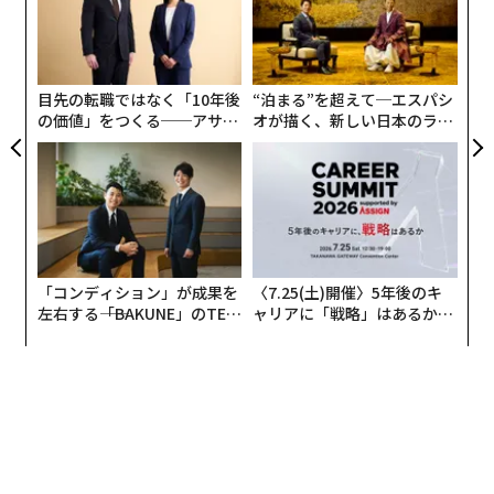
た、
た「
〜
やすく効果が大きそうだ。
金
個
輸送手段の共有化、メーカー各社から個別の消費者まで
ェ
目先の転職ではなく「10年後
“泊まる”を超えて─エスパシ
の輸送ルートをそれぞれバラバラではなく、３PL（サー
の価値」をつくる──アサイ
オが描く、新しい日本のラグ
ドパーティーロジスティック）などが間にはいること
ンの長期伴走型支援とは
ジュアリー（中編）
で、なるべくまとめて効率化する、という考え方だが、
これを業界では「共同配送」というそうだ。
この共同配送事業の草分けで、1990年代から共同配送に
取り組むのは、東京都足立区に本社をおくライフサポー
「コンディション」が成果を
〈7.25(土)開催〉5年後のキ
ト・エガワ（以下LSE）だ。LSEが行っているのは、お
左右する――「BAKUNE」のTEN
ャリアに「戦略」はあるか。
菓子の共同配送といって、自社倉庫にメーカーから運ば
TIALが支える「挑戦者の明
トップエグゼクティブのキャ
れてくる商品を在庫として一時保管し、顧客からの指示
日」
リアに触れる1日│CAREER S
UMMIT 2026
に応じて全国各地の物流拠点へ配送するというもの。