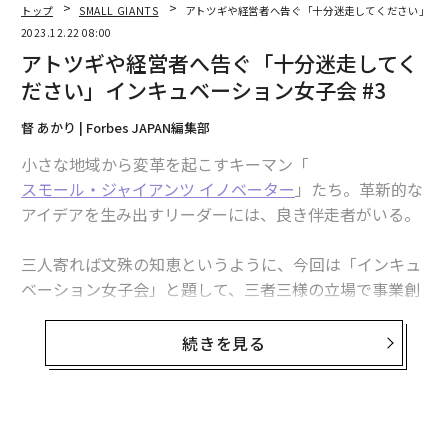
トップ
SMALL GIANTS
アトツギや経営者へ告ぐ「十分迷走してください」イン
2023.12.22 08:00
アトツギや経営者へ告ぐ「十分迷走してく
既存の物流（左）と共同配送（右）
ださい」インキュベーション女子会 #3
LSEは1992年に日本で初めてお菓子の共同配送事業を始
督 あかり | Forbes JAPAN編集部
めた。
小さな地域から変革を起こすキーマン「
スモール・ジャイアンツ イノベーター
」たち。革新的な
なぜ共同配送を思いついたか、江川哲生社長に話を聞い
アイデアを生み出すリーダーには、良き伴走者がいる。
た。
三人寄れば文殊の知恵というように、今回は「インキュ
「自然とできた仕組みです。LSEの前身の江川運送では1
ベーション女子会」と題して、三者三様の立場で事業創
962年の創業当初からトラックドライバーにあいさつや
出や次世代を担うアトツギたちをサポートしてきた女性
気配りのような社員教育を熱心に行っていました。ある
3人が、起業支援の裏話を赤裸々に語る。
時から荷受けサイドの小売店から荷主であるメーカー
続きを見る
に、今後の物流は江川運送に統一して欲しいとの依頼が
ゲストは、
アトツギのママさん
ことベンチャー型事業承
増え始めました。その理由は、江川運送のドライバーは
継 代表理事の山野千枝、
ビジネスモデルの母
こと狭山市
荷物の取り扱いが丁寧だし、仕事も早い。早めに到着し
ビジネスサポートセンター センター長の小林美穂、
リー
たら荷受け場の掃除をする人までいる、というものでし