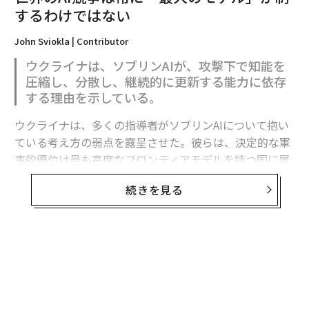
するわけではない
翻訳・編集＝江戸伸禎
John Sviokla | Contributor
ウクライナは、ソブリンAIが、攻撃下で知能を
圧縮し、分散し、継続的に更新する能力に依存
2026年9月号発売中
する理由を示している。
ウクライナは、多くの指導者がソブリンAIについて抱い
最新号の購入はこちらから
ている考え方の弱点を露呈させた。彼らは、決定的な軍
事的優位は最も高度なフロンティアモデルを持つ国に属
すると想定している。
メンバーシップに登録する
続きを見る
フロンティア能力は極めて重要である。だがウクライナ
の経験が示すのは、それが軍事的優位の始まりにすぎ
ず、完成形ではないということだ。
関連記事
有用な戦略モデルは次のように表せる。
ロシア軍の最新兵器「AIドローンキラー」、ウクライナのドローンに破壊
される