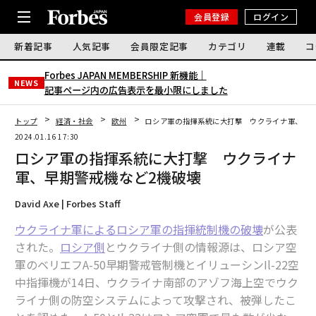
会員登録
ログイン
新着記事
人気記事
会員限定記事
カテゴリ
連載
コ
Forbes JAPAN MEMBERSHIP 新機能｜
NEWS
記事ページ内の広告表示を最小限にしました
トップ
経済・社会
欧州
ロシア軍の指揮系統に大打撃 ウクライナ軍、早期
2024.01.16 17:30
ロシア軍の指揮系統に大打撃 ウクライナ
軍、早期警戒機など2機破壊
David Axe | Forbes Staff
ウクライナ軍によるロシア軍の指揮統制機の破壊
が公表
された。
ロシア側
とウクライナ側の情報源は、ロシア空
軍のベリエフA-50早期警戒管制機とイリューシンIl-22空
中指揮機が14日、ウクライナ南部のアゾフ海上空でウク
ライナ側の防空システムによって攻撃され、被弾したこ