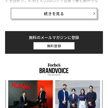
とを認めた。A-50とIl-22はロシア空軍で最も数が少な
く、最も貴重な支援機だ。
続きを見る
ウクライナ空軍はA-50とIl-22が破壊されたと明らかにし
「誰の仕業？」ととぼけてみせた。答えは、ウクライナ
空軍の射程140km強のパトリオットPAC-2地対空ミサイ
ルシステムではないかと思われる。
無料のメールマガジンに登録
無料登録
ジェット機のA-50は、炎に包まれながらアゾフ海に墜落
した。搭乗員は全員死亡したとみられる。高位の将校や
高度な訓練を積んだレーダー専門家を含む15人が乗って
いた可能性もある。ロシア空軍で就役中のA-50はわずか
9機で、そのうちの貴重な1機が失われた。
革
ク
た「
〜
金
個