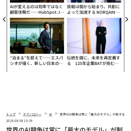
ェ
AIが変えるのは効率ではなく
挑戦は個から始まり、共創に
顧客体験だ──HubSpot Ja
よって加速する NORQAIN JA
panが語る「Grow Better」
PAN 特別座談会
な組織のつくり方
“泊まる”を超えて──エスパ
伝統を礎に、未来を再定義す
シオが描く、新しい日本のラ
る 125年企業BATが挑むス
グジュアリー（前編）
モークレスな未来
トップ
テクノロジー
AI
世界のAI競争は常に「最大のモデル」が制するわ
2026.08.08 10:39
世界のAI競争は常に「最大のモデル」が制