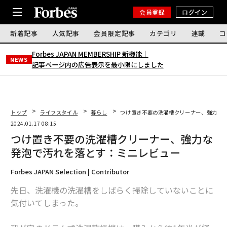
会員登録
ログイン
新着記事
人気記事
会員限定記事
カテゴリ
連載
コ
Forbes JAPAN MEMBERSHIP 新機能｜
NEWS
記事ページ内の広告表示を最小限にしました
トップ
ライフスタイル
暮らし
つけ置き不要の洗濯槽クリーナー、強力な
2024.01.17 08:15
つけ置き不要の洗濯槽クリーナー、強力な
発泡で汚れを落とす：ミニレビュー
Forbes JAPAN Selection | Contributor
先日、洗濯機の洗濯槽をしばらく掃除していないことに
気付いてしまった。