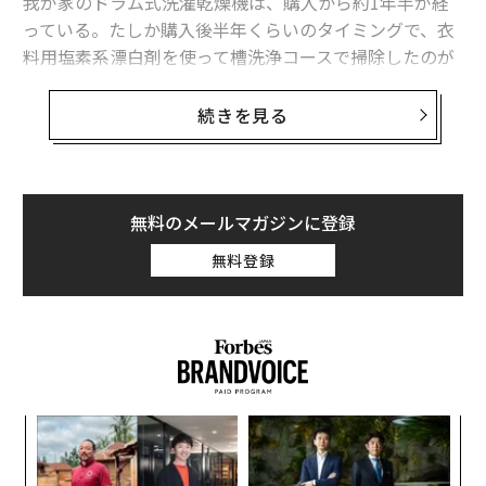
我が家のドラム式洗濯乾燥機は、購入から約1年半が経
っている。たしか購入後半年くらいのタイミングで、衣
料用塩素系漂白剤を使って槽洗浄コースで掃除したのが
最後だから、これはマズい……。今のところ、ニオイは
発生していないが、
洗濯槽の裏側に洗剤カスや汚れ、カ
続きを見る
ビが溜まってしまっている可能性
は高い。
ただ、槽洗浄コースは時間と手間がかかるのが難点。ま
た、塩素系漂白剤を使うと、部屋を換気していてもしば
無料のメールマガジンに登録
らくは塩素臭が抜けないことも、私が掃除から目を背け
無料登録
てきた要因だ。
な
術
た
挑