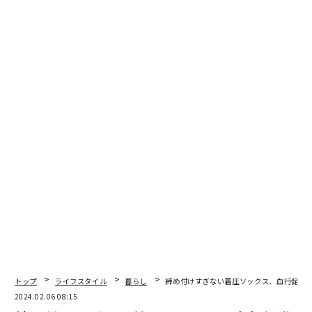
写真 ＝ 加藤肇
使い方はとてもカンタンだ。パッケージにはA剤（過炭
酸ナトリウム）とB剤（発泡促進剤）の大小2つの袋が入
っているので、空の状態にした洗濯槽内に2つとも全量
を投入。その後、
洗濯機の「標準コース」で洗いとすす
トップ
ライフスタイル
暮らし
締め付けすぎない着圧ソックス、血行促進
ぎ、脱水を行なうだけ
だ。
2024.02.06 08:15