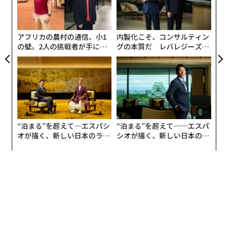
ア
よっ
PA
アフリカの農村の通信、小1
内製化こそ、コンサルティン
の壁。2人の挑戦者が手にし
グの本質だ レバレジーズが
た「次なる武器」
実践する、次世代ファームの
写真 ＝ 加藤肇
全貌
何か優れた洗浄剤がないかと探し、見つけたのが「
カビトルネード Neo 洗濯槽クリーナー
」（以下、カビ
トルネード Neo）だ。
使い方はシンプル。つけ置きが不要で、掃除時
“泊まる”を超えて─エスパシ
“泊まる”を超えて──エスパ
オが描く、新しい日本のラグ
シオが描く、新しい日本のラ
間を短縮できる
ジュアリー（中編）
グジュアリー（前編）
ドラム式用の洗濯槽クリーナーは塩素系が多いようだ
が、カビトルネード Neoは酸素系なのが特徴だ。
過炭酸
ナトリウムに発泡促進剤を加えることで化学反応による
強力な発泡が起こり、その泡が洗濯槽に付いたカビや汚
れなどを剥がし落とす仕組み
になっているのだという。