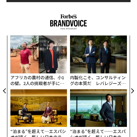
塩素、界面活性剤、アルコールは不使用だか
ら、乳幼児のいる家庭でも安心
また、掃除完了後に塩素のツンとする臭いがまったくし
ないのも、私にとっては評価ポイント。
塩素だけでな
な
く、界面活性剤とアルコールも使われていないので、乳
術
た
幼児のいる家庭でも安心して使えるだろう。
さらに、発
挑
ア
泡促進剤を入れると過炭酸ナトリウムは酸素と水に分解
よっ
PA
されるため、排水による環境への負荷が低いのも気分が
良い。
アフリカの農村の通信、小1
内製化こそ、コンサルティン
の壁。2人の挑戦者が手にし
グの本質だ レバレジーズが
写真 ＝ 加藤肇
た「次なる武器」
実践する、次世代ファームの
全貌
テレビCMでもおなじみの「
まるでこたつソックス
」と
同じシリーズにラインアップされている商品だ。
足のむくみは少し軽減。外出時のほうが効果を
実感できた
“泊まる”を超えて─エスパシ
“泊まる”を超えて──エスパ
オが描く、新しい日本のラグ
シオが描く、新しい日本のラ