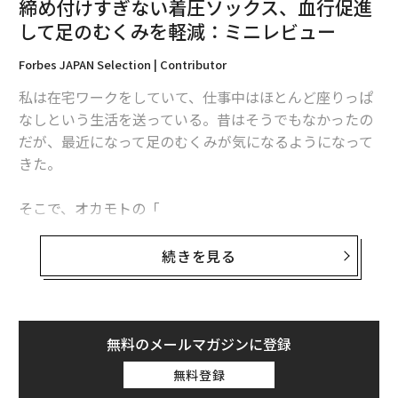
締め付けすぎない着圧ソックス、血行促進
して足のむくみを軽減：ミニレビュー
Forbes JAPAN Selection | Contributor
私は在宅ワークをしていて、仕事中はほとんど座りっぱ
なしという生活を送っている。昔はそうでもなかったの
だが、最近になって足のむくみが気になるようになって
きた。
そこで、オカモトの「
靴下サプリ MEN うずまいて血行を促すソックス
」とい
う着圧ソックスを購入してみた。
写真 ＝ 加藤肇
続きを見る
嬉しいのは、
洗浄成分入りの水にひたすことで汚れを落
ちやすくする「つけ置き」の工程が不要で、掃除にかか
る時間を短縮できること
だ。前回、槽洗浄コースで掃除
無料のメールマガジンに登録
した時は約3時間かかった記憶があるが、今回は約45分
で完了した。掃除はこまめに行なうのがベストだから、
無料登録
手軽にできることには価値がある。