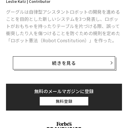
Leslie Katz | Contributor
グーグルは自律型アシスタントロボットの開発を進める
ことを目的とした新しいシステムを3つ発表し、ロボッ
トがおもちゃを持ったりテーブルを片づける際、誤って
衝突したり人を傷つけることを防ぐための規則を定めた
「ロボット憲法（Robot Constitution）」を作った。
「ロボットが私たちの日常生活に溶け込むためには、彼
らの実世界での安全性を実証する頑強な研究を行い、責
続きを見る
任をもって開発する必要があります」とグーグルのAI研
究部門DeepMindのロボット工学チームは
ブログ
で述べ
ている。グーグルは2010年に、汎用AIシステムを構築す
るために、分野を超えた同研究チームを結成した。
無料のメールマガジンに登録
無料登録
チームはこのロボット憲法について、実験で使用するア
シスタントロボットに仕事を割り当てる際に守るべき、
安全に焦点を合わせたルール群であると説明した。ガイ
ドラインの文言は、アイザック・アシモフの有名な「ロ