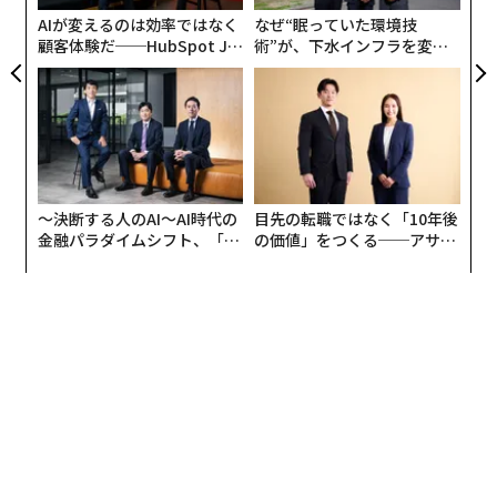
る
AIが変えるのは効率ではなく
なぜ“眠っていた環境技
しかし、観察眼の鋭い人なら、何かが画面の右下に映り
顧客体験だ──HubSpot Ja
術”が、下水インフラを変え
込んでいることに気づくだろう。技術者が画面のすぐ外
panが語る「Grow Better」
たのか──産総研×月島JFE
で、ロボットがどう動くべきかを指示しているように見
な組織のつくり方
アクアソリューションの10年
えるのだ。
〜決断する人のAI〜AI時代の
目先の転職ではなく「10年後
金融パラダイムシフト、「超
の価値」をつくる──アサイ
個別化」の核心 【MUFG×ウ
ンの長期伴走型支援とは
ェルスナビ×PwC】