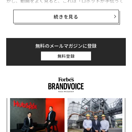
かし、動画をよく見ると、これは「ロボットが手伝って
くれる生活」の大躍進というよりも、手品に近いもので
あることがわかる。
続きを見る
X（旧ツイッター）に投稿されたその
動画
では、オプテ
ィマスがTシャツをカゴから取り出し、両手を使って丁
寧に畳んでいる様子を見ることができる。マスクはXで
無料のメールマガジンに登録
次のように語った、「オプティマスはまだこれを自律的
無料登録
にはできませんが、いずれ間違いなく、どんな環境でも
自律的にできるようになるでしょう（固定されたテーブ
ルやシャツが1枚しか入っていない箱を必要としなくな
るということ）」
─レ
「
Optimus folds a shirt
込め
左右
pic.twitter.com/3F5o3jVLq1
T
「
日
— Elon Musk (@elonmusk)
January 15, 2024
3
C