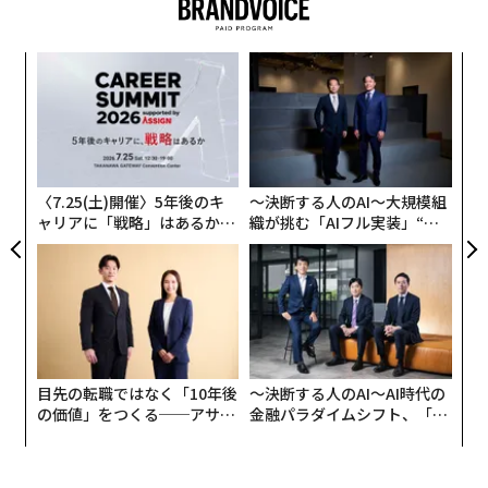
ボット工学三原則」から着想を得ている。
ィン
「
ズが
3
ムの
C
エ
る
設オ
が
が
〈7.25(土)開催〉5年後のキ
〜決断する人のAI〜大規模組
ャリアに「戦略」はあるか。
織が挑む「AIフル実装」“使
トップエグゼクティブのキャ
う”企業から“動く”企業へ【N
リアに触れる1日│CAREER S
TTドコモビジネス×PwC】
UMMIT 2026
目先の転職ではなく「10年後
〜決断する人のAI〜AI時代の
の価値」をつくる──アサイ
金融パラダイムシフト、「超
ンの長期伴走型支援とは
個別化」の核心 【MUFG×ウ
ェルスナビ×PwC】