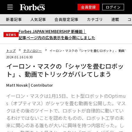
会員登録
ログイン
新着記事
人気記事
会員限定記事
カテゴリ
連載
コ
Forbes JAPAN MEMBERSHIP 新機能｜
NEWS
記事ページ内の広告表示を最小限にしました
トップ
テクノロジー
イーロン・マスクの「シャツを畳むロボット」、動画でト
2024.01.16 16:30
イーロン・マスクの「シャツを畳むロボッ
ト」、動画でトリックがバレてしまう
Matt Novak | Contributor
イーロン・マスクは1月15日、ヒト型ロボットのOptimu
s（オプティマス）がシャツを畳む動画を公開した。マス
クはその後のツイートで、ロボットが自律的に動いてい
るわけではないことを認めたものの、ロボット工学の未
来に関心のある誰もが大いに興味を持つ内容だった。し