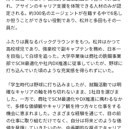
れ、アサインのキャリア支援を体現できる人材のみが認
定される。約300名のエージェントが在籍する中で6名し
か担うことができない役割であり、松井と多田もその一
員だ。
ふたりは異なるバックグラウンドをもつ。松井はかつて
高校球児であり、強豪校で副キャプテンを務め、日本一
を目指して白球を追った。大学卒業後は商社の鉄鋼事業
部でSCM最適化や社内DX推進に従事していたが、野球に
打ち込んでいた頃のような充実感を得られずにいた。
「学生時代は野球に打ち込みましたが、就職活動では明
確なキャリアの軸を持ち切れないまま、1社目を選びま
した。一方で、商社でSCM最適化やDX推進に携わるなか
で、多様な価値観やキャリア観を持つ方々と仕事をする
機会に恵まれました。さまざまな経験を通じて、目の前
の仕事に取り組むだけでなく、自分は将来どのような価
値を発揮していきたいのか、中長期的な視点でキャリア