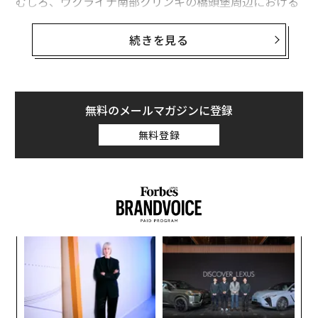
むしろ、ウクライナ南部クリンキの橋頭堡周辺における
ロシア軍の運命は悪い方へと向かうかもしれない。ウク
ライナ軍南部方面司令部のナタリヤ・グメニュク報道官
続きを見る
によると、クリンキでウクライナ軍の防衛を突破するの
にロシア軍の司令官らが当てにしていた、訓練不足で軽
装備の「ストームZ」突撃部隊のほとんどが死傷してい
るか、捕虜になっているという。
無料のメールマガジンに登録
無料登録
ストームZの隊員のほとんどは前科者か召集兵あるいは
元傭兵だ。軍事アナリストの
トム・クーパーによると
、
ストームZ部隊は「ろくに訓練も受けず、まともな戦闘
服もないまま武器を与えられ、航空機や大砲による適切
な支援がない中を攻撃に送り込まれる」のだという。
創業
な
シン
術
超え
た
ア
ア
の
た