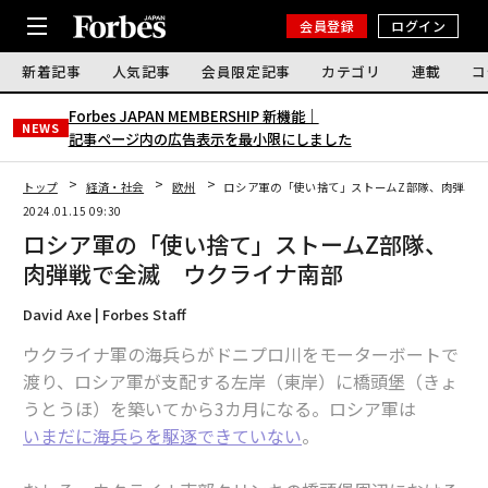
会員登録
ログイン
新着記事
人気記事
会員限定記事
カテゴリ
連載
コ
Forbes JAPAN MEMBERSHIP 新機能｜
NEWS
記事ページ内の広告表示を最小限にしました
トップ
経済・社会
欧州
ロシア軍の「使い捨て」ストームZ部隊、肉弾戦
2024.01.15 09:30
ロシア軍の「使い捨て」ストームZ部隊、
肉弾戦で全滅 ウクライナ南部
David Axe | Forbes Staff
ウクライナ軍の海兵らがドニプロ川をモーターボートで
渡り、ロシア軍が支配する左岸（東岸）に橋頭堡（きょ
うとうほ）を築いてから3カ月になる。ロシア軍は
いまだに海兵らを駆逐できていない
。