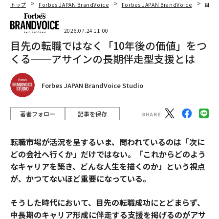
トップ
Forbes JAPAN BrandVoice
Forbes JAPAN BrandVoice
目先
2026.07.24 11:00
目先の転職ではなく「10年後の価値」をつ
くる──アサインの長期伴走型支援とは
Forbes JAPAN BrandVoice Studio
著者フォロー
記事を保存
転職市場が活況を呈するいま、問われているのは「次に
どの会社へ行くか」だけではない。「これからどのよう
なキャリアを築き、どんな人生を描くのか」という視点
が、かつてないほど重要になっている。
そうした時代において、目先の転職成功にとどまらず、
中長期のキャリア形成に伴走する支援を掲げるのがアサ