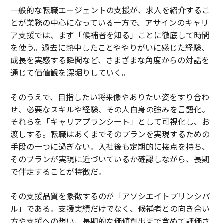
一般的な転職エージェントの支援が、求人を紹介するこ
とが業務の中心になっている一方で、アサインのキャリ
ア支援では、まず「候補者を知る」ことに徹底して時間
を使う。過去に熱中したことややりがいに感じた経験、
成長を実感する瞬間など、さまざまな角度からの対話を
通じて価値観を深堀りしていく。
そのうえで、目指したい将来像やありたい姿をすり合わ
せ、必要なスキルや経験、その人自身の強みを言語化。
それらを「キャリアプランシート」として可視化し、お
渡しする。転職はあくまでそのプランを実現するための
手段の一つに過ぎない。入社後も定期的に接点を持ち、
そのプランが実現に近づいているか確認しながら、長期
で伴走することが特徴だ。
その支援品質を象徴するのが「アソシエイトプリンシパ
ル」である。支援実績だけでなく、候補者との向き合い
方や支援への想い、長期的な価値創出まで含めて評価さ