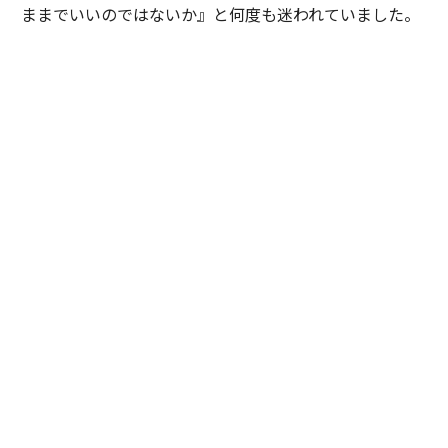
ままでいいのではないか』と何度も迷われていました。
私は特定の企業や環境を勧めたかったわけではありませ
ん。ただ、ご本人が対話を重ねる中で見えてきた価値観
や将来像を考えたとき、その選択を後悔しないために
は、一度立ち止まって自分自身の意思と向き合うことが
大切だと感じました。そこで『どちらを選ぶかではな
く、自分で納得して選ぶことが、この先のキャリアにと
って何より大切だと思います』と率直にお伝えしまし
た。加えて、現職と比較した際の得られる経験やスキ
ル、転職することによるメリットとデメリットを提示
し、目指したい将来像や自分らしいと感じるのはどちら
かという議論を重ねました。
最終的にご本人は自らの意思で新たな環境を選択されま
した。入社当初は慣れない環境に苦労される場面もあり
ましたが、定期的な面談を重ねながら継続的に伴走させ
ていただきました。すると少しずつ成果が表れ始め、社