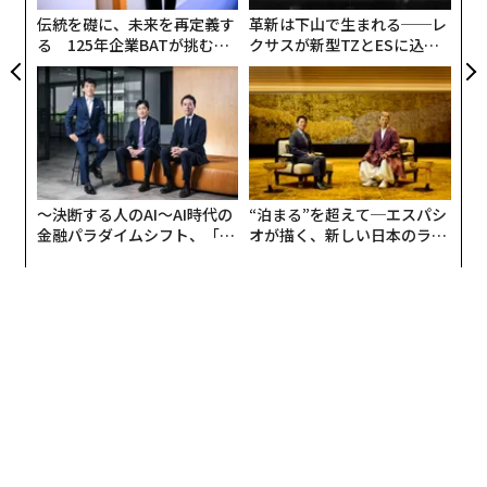
伝統を礎に、未来を再定義す
革新は下山で生まれる──レ
る 125年企業BATが挑むス
クサスが新型TZとESに込め
モークレスな未来
た「DISCOVER」の哲学
〜決断する人のAI〜AI時代の
“泊まる”を超えて─エスパシ
金融パラダイムシフト、「超
オが描く、新しい日本のラグ
個別化」の核心 【MUFG×ウ
ジュアリー（中編）
ェルスナビ×PwC】