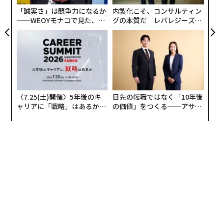
防
働き方を採用して以来、CEOの10人に7人が従業員の幸
「誠実さ」は競争力になるか
内製化こそ、コンサルティン
福度が急上昇したと報告した。
──WEOYモナコで見た、く
グの本質だ レバレジーズが
ら寿司の経営哲学
実践する、次世代ファームの
全貌
〈7.25(土)開催〉5年後のキ
目先の転職ではなく「10年後
ャリアに「戦略」はあるか。
の価値」をつくる──アサイ
トップエグゼクティブのキャ
ンの長期伴走型支援とは
リアに触れる1日│CAREER S
UMMIT 2026