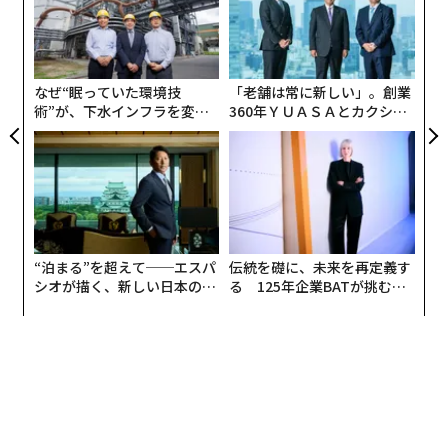
た
挑
し、高成長セクターと低成長セクターの違いを排除する
よっ
ために、業界ごとの業績データを正規化した。
PA
なぜ“眠っていた環境技
「老舗は常に新しい」。創業
術”が、下水インフラを変え
360年ＹＵＡＳＡとカクシン
たのか──産総研×月島JFE
CEO田尻望が語る、AIを超え
アクアソリューションの10年
る人の価値
“泊まる”を超えて──エスパ
伝統を礎に、未来を再定義す
シオが描く、新しい日本のラ
る 125年企業BATが挑むス
グジュアリー（前編）
モークレスな未来