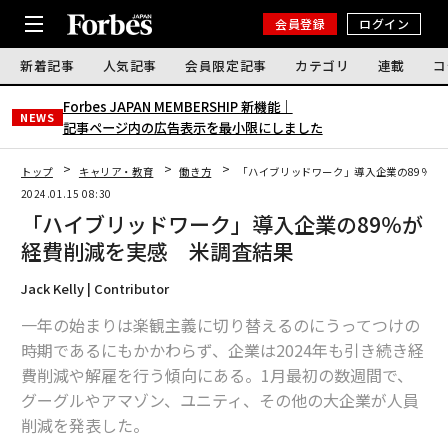
会員登録
ログイン
新着記事
人気記事
会員限定記事
カテゴリ
連載
コ
Forbes JAPAN MEMBERSHIP 新機能｜
NEWS
記事ページ内の広告表示を最小限にしました
トップ
キャリア・教育
働き方
「ハイブリッドワーク」導入企業の89％が
2024.01.15 08:30
「ハイブリッドワーク」導入企業の89％が
経費削減を実感 米調査結果
Jack Kelly | Contributor
一年の始まりは楽観主義に切り替えるのにうってつけの
時期であるにもかかわらず、企業は2024年も引き続き経
費削減や解雇を行う傾向にある。1月最初の数週間で、
グーグルやアマゾン、ユニティ、その他の大企業が人員
削減を発表した。