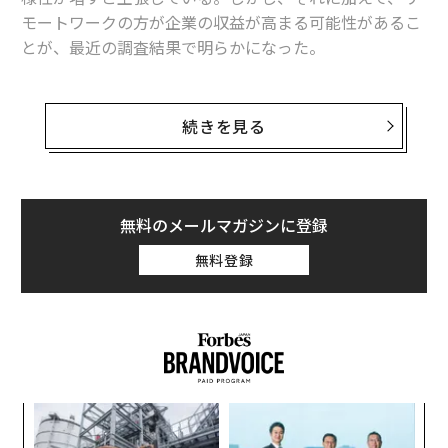
モートワークの方が企業の収益が高まる可能性があるこ
とが、最近の調査結果で明らかになった。
ハイブリッド勤務管理サービスのスタートアップ企業
で、柔軟性のある働き方に関するデータ「Flex Index」
続きを見る
を作成しているScoop（スクープ）は、ボストン・コン
サルティング・グループ（BCG）と共同で上場企業554
社のリモートワーク方針と収益成長の関連性を分析し
た。その結果、出社か在宅勤務かを自由に選択できる上
無料のメールマガジンに登録
場企業の方が、出社を義務化している企業に比べ、過去
無料登録
3年間の収益成長率が16ポイント高いことが判明したと
いう。
「両者の差は予想以上に大きく、われわれにとって大き
な驚きだった」と、Scoopの共同創業者で最高経営責任
者（CEO）のロブ・サドーは話す。Scoopが公表するFle
るか
ア
x Indexは、約7500社のリモートワーク方針を分析した
、く
の
ものだ。同社は、2020年から2022年の収益成長を追跡