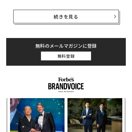
今なお続く景気の先行き不透明感から、企業は経費削減
策を打ち出し続けている。世界最大手のワークスペース
続きを見る
プロバイダーIWGが最近実施した
調査
で、米国の最高財
務責任者（CFO）の81％が、働き方を組み合わせたハイ
ブリッドワークは、経費削減に貢献していると考えてい
ることがわかった。
無料のメールマガジンに登録
無料登録
IWGのデータによると、テレワークとオフィスワークを
組み合わせるハイブリッドワークを導入した米企業のCE
Oの89％が、直接的な結果として経費削減を実感してい
る。経費削減の方法は、オフィススペースの縮小（2
5％）、オフィス内アメニティの削減（33％）、コワー
キングオフィススペースのコスト削減（32％）だった。
模組
な
その他の利点
“使
術
【N
た
パ
C】
ア
経費の節約に加え、雇用主は従業員の幸福度や生産性の
技
向上も実感している。ハイブリッドワークという柔軟な
無