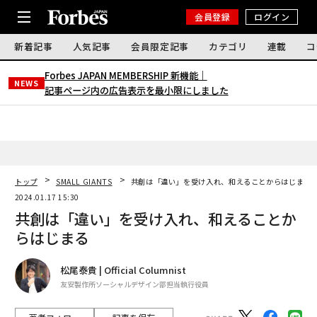
会員登録
ログイン
新着記事
人気記事
会員限定記事
カテゴリ
連載
コ
Forbes JAPAN MEMBERSHIP 新機能｜
NEWS
記事ページ内の広告表示を最小限にしました
トップ
SMALL GIANTS
共創は「違い」を受け入れ、和えることからはじまる
2024.01.17 15:30
共創は「違い」を受け入れ、和えることか
らはじまる
松尾泰貴 | Official Columnist
友安製作所ソーシャルデザイン部担当執行役員