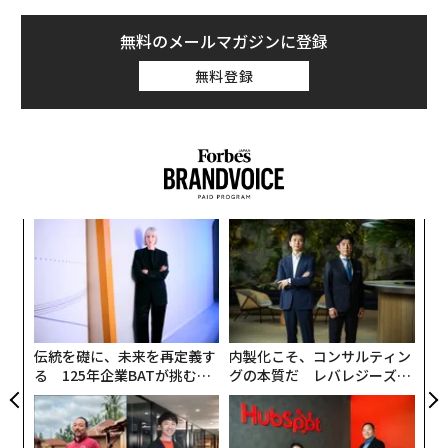
無料のメールマガジンに登録
無料登録
挑
よっ
PA
革
ク
た「
伝統を礎に、未来を再定義す
内製化こそ、コンサルティン
る 125年企業BATが挑むス
グの本質だ レバレジーズが
モークレスな未来
実践する、次世代ファームの
全貌