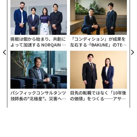
内
グ
実
インパクトのある、あなたのまちの数字を教えてくださ
“
全
い──。門川大作に問うと、まず釘を刺された。京都は
シ
グ
世界のツーリストに圧倒的な人気を持つ都市。神社仏閣
などの歴史遺産が数多く、世界的なプレゼンスは絶大
挑戦は個から始まり、共創に
「コンディション」が成果を
よって加速する NORQAIN JA
左右する――「BAKUNE」のTEN
だ。事実、2022年に京都市を訪れた観光客の数は4361
PAN 特別座談会
TIALが支える「挑戦者の明
万人にのぼり、コロナ禍前の8割まで回復している。し
日」
かし、門川は「観光都市ではない」とあえて言い切る。
首長としてまず挙げるのはアカデミアに関する数字だ。
「京都市の大学・短大に通う学生の数は15万人を超えま
した。人口あたりの学生数が10.3％と東京都区部の5％
パシフィックコンサルタンツ
目先の転職ではなく「10年後
技師長の"北極星"。災害への
の価値」をつくる──アサイ
台を大きく上回る全国1位です。そして、見逃せないのが
無力感を乗り越え見つけた、
ンの長期伴走型支援とは
留学生の数です。
防災一筋20年の答え
京都市は関係機関と連携して留学生スタディ京都ネット
ワークを立ち上げ、留学先・学びのまちの認知度を向上