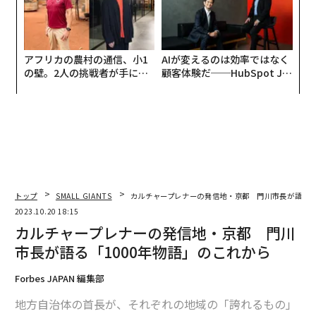
アフリカの農村の通信、小1
AIが変えるのは効率ではなく
の壁。2人の挑戦者が手にし
顧客体験だ──HubSpot Ja
た「次なる武器」
panが語る「Grow Better」
な組織のつくり方
トップ
SMALL GIANTS
カルチャープレナーの発信地・京都 門川市長が語る「
2023.10.20 18:15
カルチャープレナーの発信地・京都 門川
市長が語る「1000年物語」のこれから
Forbes JAPAN 編集部
地方自治体の首長が、それぞれの地域の「誇れるもの」