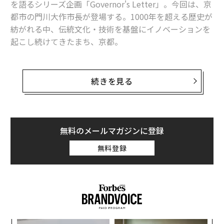
を語るシリーズ企画「Governor's Letter」。今回は、京
都市の門川大作市長が登場する。1000年を超える歴史が
紡がれる中、伝統文化・技術を基盤にイノベーションを
起こし続けてきたまち、京都。
伝統文化や地域資源を生かし、新たな事業を生み出すカ
ルチャープレナー（文化起業家）が勃興しつつある。Fo
続きを見る
rbes JAPAN本誌では、
カルチャープレナー
を初めて特
集。
「カルチャープレナー」の発信拠点であるリーダーはい
無料のメールマガジンに登録
かなるビジョンを掲げるのか。門川市長が伝統と革新が
無料登録
循環する1000年のストーリーを語り出す。
京都発イノベーションの源泉とは
「誤解を恐れずに言えば、京都市はいわゆる“観光都
市”ではありません」