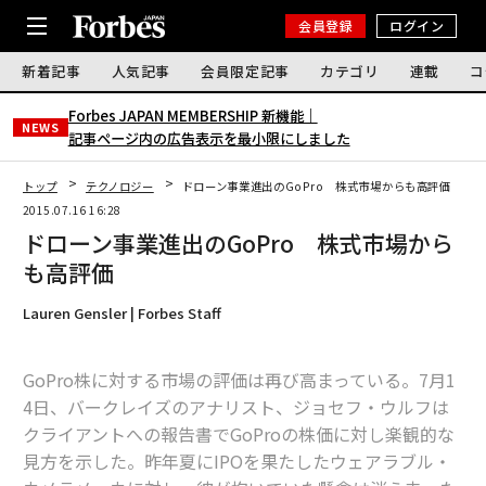
会員登録
ログイン
新着記事
人気記事
会員限定記事
カテゴリ
連載
コ
Forbes JAPAN MEMBERSHIP 新機能｜
NEWS
記事ページ内の広告表示を最小限にしました
トップ
テクノロジー
ドローン事業進出のGoPro 株式市場からも高評価
2015.07.16 16:28
ドローン事業進出のGoPro 株式市場から
も高評価
Lauren Gensler | Forbes Staff
GoPro株に対する市場の評価は再び高まっている。7月1
4日、バークレイズのアナリスト、ジョセフ・ウルフは
クライアントへの報告書でGoProの株価に対し楽観的な
見方を示した。昨年夏にIPOを果たしたウェアラブル・