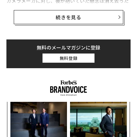
カメラメーカに対し、彼が抱いていた懸念は消え去った
と述べたのだ。GoPro社の株価はその当日、6%も上昇
した。
続きを見る
ウルフが評価するポイントとしては、最近のGoProのユ
ーザ作成のビデオコンテンツを利用する計画、ドローン
事業への進出、そしてその優れたブランド価値が挙げら
無料のメールマガジンに登録
れる。
無料登録
競合のウェアラブル・カメラメーカーが多数現れる中
で、今後は価格競争が始まるのではないかという見方が
あった。にも関わらず、GoProのブランドは高く評価さ
れ、業界の支配的ポジションを獲得している。
パ
技
無
「
防
─
ら