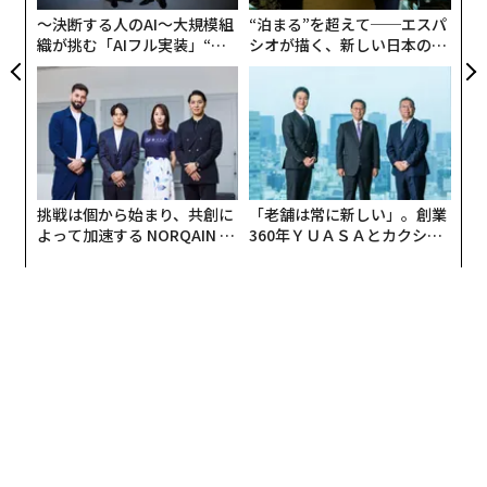
〜決断する人のAI〜大規模組
“泊まる”を超えて──エスパ
織が挑む「AIフル実装」“使
シオが描く、新しい日本のラ
う”企業から“動く”企業へ【N
グジュアリー（前編）
TTドコモビジネス×PwC】
挑戦は個から始まり、共創に
「老舗は常に新しい」。創業
よって加速する NORQAIN JA
360年ＹＵＡＳＡとカクシン
PAN 特別座談会
CEO田尻望が語る、AIを超え
る人の価値