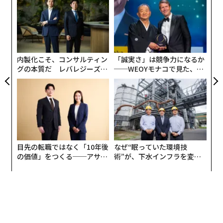
よっ
PA
「
左右
T
日
内製化こそ、コンサルティン
「誠実さ」は競争力になるか
グの本質だ レバレジーズが
──WEOYモナコで見た、く
実践する、次世代ファームの
ら寿司の経営哲学
全貌
目先の転職ではなく「10年後
なぜ“眠っていた環境技
の価値」をつくる──アサイ
術”が、下水インフラを変え
ンの長期伴走型支援とは
たのか──産総研×月島JFE
アクアソリューションの10年