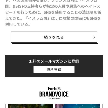
国」(ISIS)の支持者らが特定の人種や民族へのヘイトス
ピーチを行うために、SNSを使用することの法規制を訴
えてきた。
「イスラム国」
はテロ攻撃の準備にもSNSを
利用している。
続きを見る
同国のアルレム・デジール欧州問題担当相は、暴力を助
長するようなメッセージの拡散に利用された場合、フェ
イスブックやツイッターに責任を負わせる国際的な法的
枠組みの導入を提案している。
無料のメールマガジンに登録
無料登録
一方で、11月13日にパリで起きた同時テロ攻撃は、被害
者の家族や地元民らにとって、SNSがどれほど有効なコ
ミュニケーション手段になり得るかを浮き彫りにした。
挑