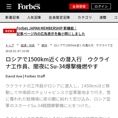
会員登録
ログイン
新着記事
人気記事
会員限定記事
カテゴリ
連載
コ
Forbes JAPAN MEMBERSHIP 新機能｜
NEWS
記事ページ内の広告表示を最小限にしました
トップ
経済・社会
欧州
ロシアで1500km近くの潜入行 ウクライナ工作員
2024.01.07 10:00
ロシアで1500km近くの潜入行 ウクライ
ナ工作員、闇夜にSu-34爆撃機燃やす
David Axe | Forbes Staff
ウクライナの工作員がロシアに潜入し、1450kmほど移
動して中南部のチェリャビンスク空軍基地まで行き、雪
に覆われた駐機場に夜の闇に紛れて忍び込み、ロシア空
軍のスホーイSu-34戦闘爆撃機に火をつけた。