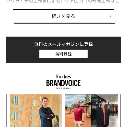
ウクライナの工作員によるロシア国内での破壊工作はこ
れが初めてではないが、そのなかでも最も大胆不敵なも
のだったかもしれない。ロシア空軍は
続きを見る
「絶滅危惧種」になりつつあるSu-34
をまた1機失った可
能性がある。
ウクライナ国防省情報総局（GUR）は、このSu-34は第2
無料のメールマガジンに登録
1混成航空師団所属のものだとしている。放火した様子
無料登録
とみられる動画を投稿し、「機体からなぜ出火したのか
明らかになった」と
皮肉っている
。
パ
技
無
革
防
ク
た「