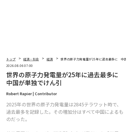
2026年9月号発売中
最新号の購入はこちらから
メンバーシップに登録する
トップ
経済・社会
経済
世界の原子力発電量が25年に過去最多に 中国が
2026.08.06 07:00
世界の原子力発電量が25年に過去最多に
中国が単独でけん引
関連記事
Robert Rapier | Contributor
再びウクライナの「餌食」になる公算大、ロシアがアウジーイウカに新た
2025年の世界の原子力発電量は2845テラワット時で、
な戦車部隊
過去最多を記録した。その増加分はすべて中国によるも
橋頭堡攻めあぐねるロシア軍、80年前の特攻戦術「ジューコフ機動」命令
のだった。
ロシアの最新対砲兵レーダー、配備直後にウクライナ砲兵が破壊