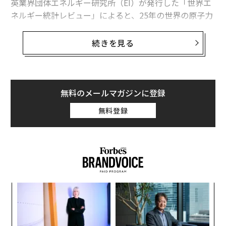
英業界団体エネルギー研究所（EI）が発行した「世界エ
ネルギー統計レビュー」によると、25年の世界の原子力
待望のF-16戦闘機がいよいよウクライナへ 防空強化に期待
発電量は前年比1.3％、30テラワット時増加した。中国
の増加分は34テラワット時を超えたため、同国を除け
続きを見る
ウクライナ、黒海で7隻目の大型軍艦爆破 「ロシア艦隊は小さくなる一方」
ば、世界の原子力発電量は減少したことになる。
タグ：
Updates：ウクライナ情勢
ロシア
この数字は「世界的な原子力ルネッサンス」という大ま
かな主張より、業界の実情をより的確に捉えている。原
無料のメールマガジンに登録
子力発電量は増加しているものの、拡大は特定の国に集
無料登録
中している。米国は引き続き世界最多の原子力発電所を
稼働させているが、中国は急速にその差を縮めている。
日本は徐々に回復しているが、欧州諸国の多くは10年前
の水準を下回っている。
中国が単独でけん引
“
この新たな記録を正しく理解するには、背景を把握して
シ
グ
おく必要がある。世界の原子力発電量は06年に2803テラ
連載
な
ワット時に達したが、それから19年が経過したにもかか
Updates：ウクライナ情勢
術