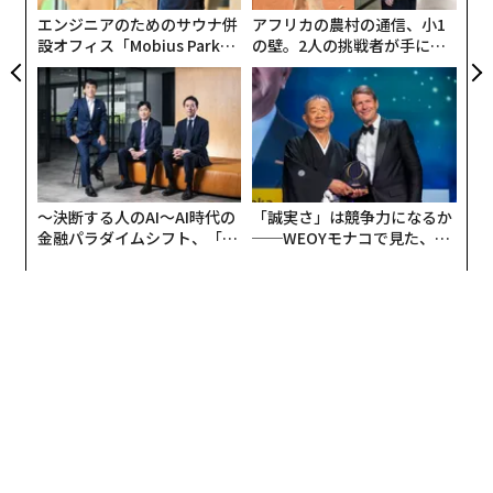
エンジニアのためのサウナ併
アフリカの農村の通信、小1
設オフィス「Mobius Park」
の壁。2人の挑戦者が手にし
がオープン──タマディック
た「次なる武器」
が健康経営を徹底する理由
〜決断する人のAI〜AI時代の
「誠実さ」は競争力になるか
金融パラダイムシフト、「超
──WEOYモナコで見た、く
個別化」の核心 【MUFG×ウ
ら寿司の経営哲学
ェルスナビ×PwC】
翻訳・編集＝江戸伸禎