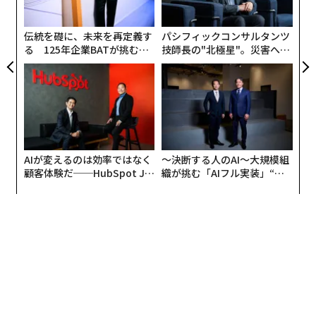
た
わらず、25年の原子力発電量はわずか1.5％程度増加し
ア
たに過ぎない。原子力発電はようやく過去の最高記録を
伝統を礎に、未来を再定義す
パシフィックコンサルタンツ
上回ったが、この期間は世界にとって急速な拡大期では
る 125年企業BATが挑むス
技師長の"北極星"。災害への
連載一覧
モークレスな未来
無力感を乗り越え見つけた、
なかった。
防災一筋20年の答え
原子力発電量は15年の2576テラワット時から、10年後
advertisement
の25年には10.5％増加して2845テラワット時となった。
つまり年率では約1％の増加に相当する。この増加分の
すべてを中国が占めており、同国の原子力発電量は15年
AIが変えるのは効率ではなく
〜決断する人のAI〜大規模組
の171テラワット時から25年には485テラワット時へと
顧客体験だ──HubSpot Ja
織が挑む「AIフル実装」“使
panが語る「Grow Better」
う”企業から“動く”企業へ【N
増加した。
な組織のつくり方
TTドコモビジネス×PwC】
中国を除くと、25年の世界の原子力発電量は10年前と比
べて約44テラワット時減少した。これは世界記録を否定
するものではないが、世界の原子力発電量がいかに一国
の成長に左右されるようになったかを示している。
首位の米国に急速に迫る中国