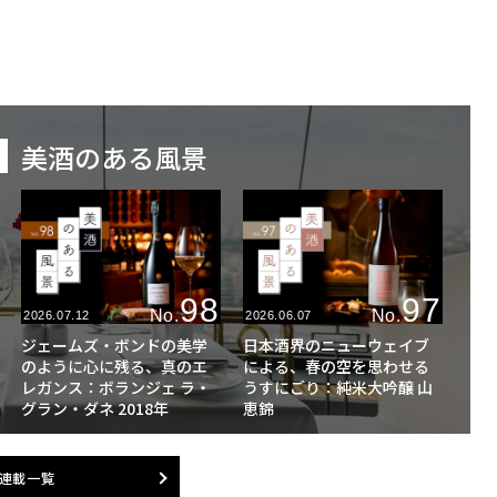
美酒のある風景
98
97
No.
No.
2026.07.12
2026.06.07
ジェームズ・ボンドの美学
日本酒界のニューウェイブ
のように心に残る、真のエ
による、春の空を思わせる
レガンス：ボランジェ ラ・
うすにごり：純米大吟醸 山
グラン・ダネ 2018年
恵錦
連載一覧