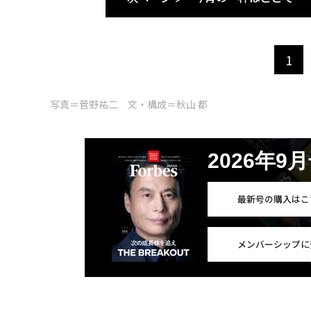
1
写真＝菅野祐二 文・構成＝秋山 都
2026年9
最新号の購入はこ
メンバーシップに