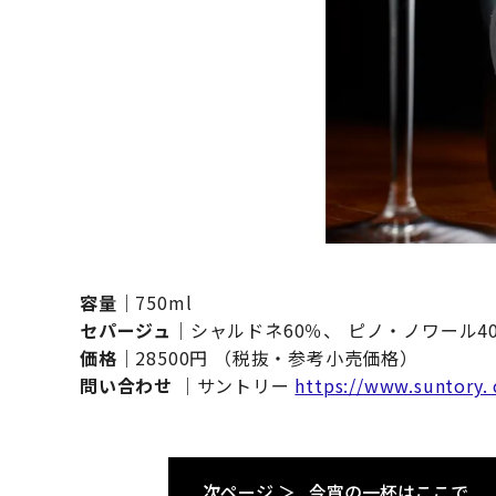
容量
｜750ml
セパージュ
｜シャルドネ60％、 ピノ・ノワール4
価格
｜28500円 （税抜・参考小売価格）
問い合わせ
｜サントリー
https://www.suntory. 
次ページ ＞
今宵の一杯はここで