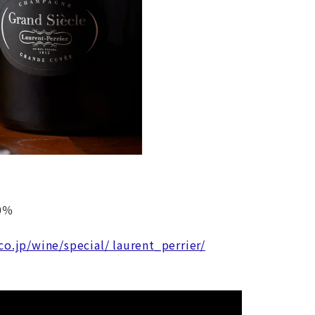
0％
co.jp/wine/special/ laurent_perrier/