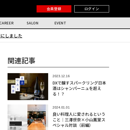
会員登録
ログイン
CAREER
SALON
EVENT
限にしました
関連記事
2023.12.16
DXで醸すスパークリング日本
酒はシャンパーニュを超え
る！？
2024.01.01
良い料理人に愛されるという
こと｜三澤世奈×小山薫堂ス
ペシャル対談（前編）