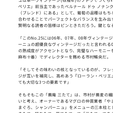
ュは単一ヴィンテージ(収穫年)のブドウでつく
ペリエ」前当主であったベルナール ドゥ ノナン
（ブレンド）にある」として、葡萄の品種はもち
合わせることでパーフェクトなバランスを生み出
賢明なる読者の皆様はピンときただろう。鍵となる
「このNo.25には06年、07年、08年ヴィン
ーニュの超優良なヴィンテージだったと言われる0
の熟成度がアクセントとなり、完璧なハーモニー
麻布十番）でディレクターを務める市村暢央だ。
「そしてその味わいの核となっているのが、フレ
ジが互いを補完し、高めあう『ローラン・ペリエ
ても大切な3つの要素です」
そもそもこの「蕎庵 三たて」は、市村が蕎麦の
いと考え、オーナーであるマグロの仲買業者「や
まぐろ、シャンパーニュ」をメニューの三本柱と