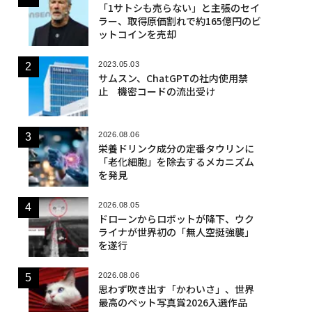
「1サトシも売らない」と主張のセイ
ラー、取得原価割れで約165億円のビ
ットコインを売却
2023.05.03
サムスン、ChatGPTの社内使用禁
止 機密コードの流出受け
2026.08.06
栄養ドリンク成分の定番タウリンに
「老化細胞」を除去するメカニズム
を発見
2026.08.05
ドローンからロボットが降下、ウク
ライナが世界初の「無人空挺強襲」
を遂行
2026.08.06
思わず吹き出す「かわいさ」、世界
最高のペット写真賞2026入選作品