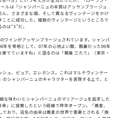
られるべき」という考え方が主流だったが、「ローラン・
クールは「シャンパーニュの本質はアッサンブラージュ
ろん、さまざまな畑、そして異なるヴィンテージをかけ
すことに成功した。複数のヴィンテージというところで
のは“3”だ。
テージのワインがアッサンブラージュされています。シャンパ
8年を骨格として、07年の心地よい酸、酷暑だった06年
を奏でていますね」と語るのは「蕎庵 三たて」（東京・
ッシュ、ピュア、エレガンス。これはマルチヴィンテー
』のシャンパーニュのキャラクターを表現する上で、と
繊細な味わいとシャンパーニュのマリアージュを追求した
ま幸」に提案したという経緯で昨年オープン。「蕎麦、
しており、店名の由来は蕎麦の世界で重要とされる「挽