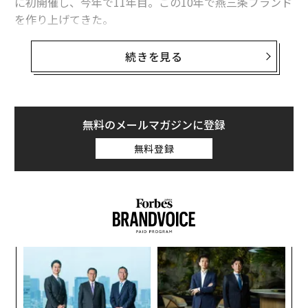
に初開催し、今年で11年目。この10年で燕三条ブランド
を作り上げてきた。
そんな燕三条地域は、「クリエイティブが集まるまち」
続きを見る
としてさらなる成長を目指し、今年から運営体制を一
新。地域の若手経営者らが新たな団体「KOUBA」を立ち
上げ、再スタートを切った。これまでオープンファクト
リーと向き合うことで見えた、燕三条が目指す次なるフ
無料のメールマガジンに登録
ェーズとは。
無料登録
A
顧客
pa
伝
な
る