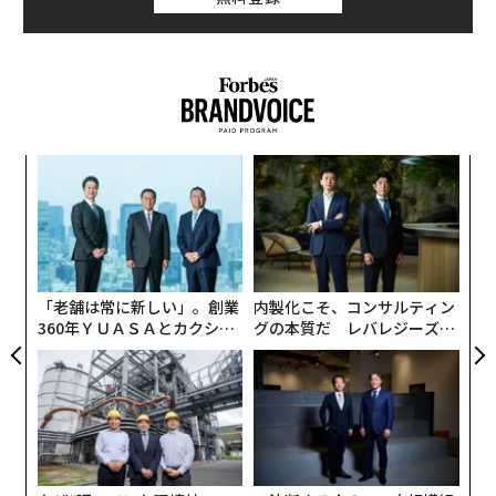
A
顧客
pa
伝
な
る
モ
「老舗は常に新しい」。創業
内製化こそ、コンサルティン
360年ＹＵＡＳＡとカクシン
グの本質だ レバレジーズが
CEO田尻望が語る、AIを超え
実践する、次世代ファームの
る人の価値
全貌