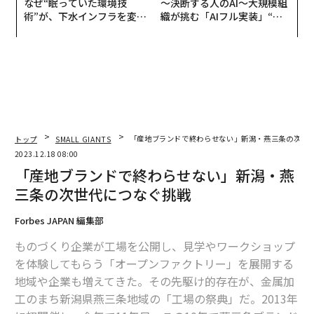
なぜ“眠っていた環境技
〜決断する人のAI〜大規模組
術”が、下水インフラを変え
織が挑む「AIフル実装」“使
たのか──産総研×月島JFE
う”企業から“動く”企業へ【N
アクアソリューションの10年
TTドコモビジネス×PwC】
トップ
SMALL GIANTS
「産地ブランドで終わらせない」新潟・燕三条の次世
2023.12.18 08:00
「産地ブランドで終わらせない」新潟・燕
三条の次世代につなぐ挑戦
Forbes JAPAN 編集部
ものづくり企業が工場を公開し、見学やワークショップ
を体験してもらう「オープンファクトリー」を展開する
地域や企業も増えてきた。その先駆け的存在が、金属加
工のまち新潟県燕三条地域の「工場の祭典」だ。2013年