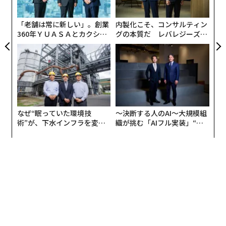
モ
「老舗は常に新しい」。創業
内製化こそ、コンサルティン
360年ＹＵＡＳＡとカクシン
グの本質だ レバレジーズが
CEO田尻望が語る、AIを超え
実践する、次世代ファームの
開催初日、JR東日本・燕三条駅に到着すると、目を引い
る人の価値
全貌
たのはモノトーンの背景に包丁やカトラリー、やかんな
どの写真が散りばめられた、スタイリッシュなポスター
だ。ピンクのストライプを基調としたこれまでの祭典の
キービジュアルとは対照的な印象だ。
なぜ“眠っていた環境技
〜決断する人のAI〜大規模組
術”が、下水インフラを変え
織が挑む「AIフル実装」“使
ポスターのデザインをはじめ、全体監修を務めた新潟市
たのか──産総研×月島JFE
う”企業から“動く”企業へ【N
を拠点とするクリエイティブディレクターの堅田佳一の
アクアソリューションの10年
TTドコモビジネス×PwC】
案内で、2日にわたり燕市と三条市の工場を回った。
10年でまちが変わった。若手が支える燕三条の
伝統技術
まず訪れたのは、新潟を代表する伝統工芸の一つ、鎚起
銅器を製作する創業200年以上の老舗「玉川堂（ぎょく