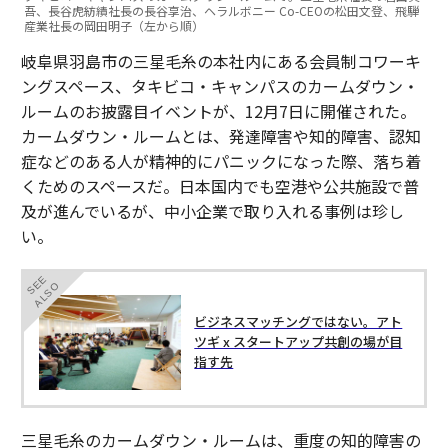
吾、長谷虎紡績社長の長谷享治、ヘラルボニー Co-CEOの松田文登、飛騨
産業社長の岡田明子（左から順）
岐阜県羽島市の三星毛糸の本社内にある会員制コワーキ
ングスペース、タキビコ・キャンパスのカームダウン・
ルームのお披露目イベントが、12月7日に開催された。
カームダウン・ルームとは、発達障害や知的障害、認知
症などのある人が精神的にパニックになった際、落ち着
くためのスペースだ。日本国内でも空港や公共施設で普
及が進んでいるが、中小企業で取り入れる事例は珍し
い。
SEE
ALSO
ビジネスマッチングではない。アト
ツギ x スタートアップ共創の場が目
指す先
三星毛糸のカームダウン・ルームは、重度の知的障害の