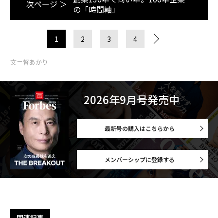
次ページ ＞
の「時間軸」
1
2
3
4
文＝督あかり
2026年9月号発売中
最新号の購入はこちらから
メンバーシップに登録する
関連記事