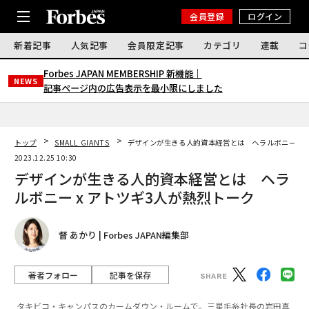
会員登録
ログイン
新着記事
人気記事
会員限定記事
カテゴリ
連載
コ
Forbes JAPAN MEMBERSHIP 新機能｜
NEWS
記事ページ内の広告表示を最小限にしました
トップ
SMALL GIANTS
デザインが生きる人的資本経営とは ヘラルボニー x 
2023.12.25 10:30
デザインが生きる人的資本経営とは ヘラ
ルボニー x アトツギ3人が熱烈トーク
督 あかり | Forbes JAPAN編集部
著者フォロー
記事を保存
タキビコ・キャンパスのカームダウン・ルームで。三星毛糸社長の岩田真