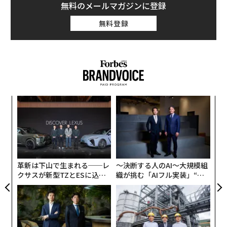
無料のメールマガジンに登録
無料登録
年後
「
サイ
左右
T
ンツ
〈7
日
への
ャ
た、
ト
リア
革新は下山で生まれる──レ
〜決断する人のAI〜大規模組
UM
クサスが新型TZとESに込め
織が挑む「AIフル実装」“使
た「DISCOVER」の哲学
う”企業から“動く”企業へ【N
TTドコモビジネス×PwC】