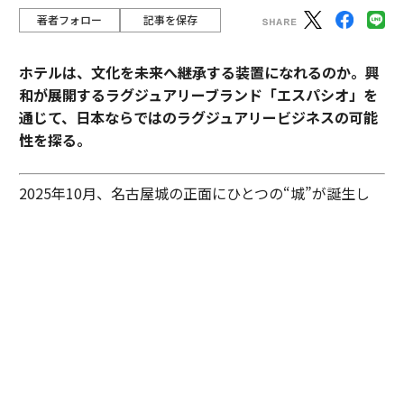
著者フォロー
記事を保存
ホテルは、文化を未来へ継承する装置になれるのか。興
和が展開するラグジュアリーブランド「エスパシオ」を
通じて、日本ならではのラグジュアリービジネスの可能
性を探る。
2025年10月、名古屋城の正面にひとつの“城”が誕生し
た。あの有名な金のシャチホコこそ冠してはいないが、
石組みの壁の上に、御殿風の建築が積み重ねられたさま
はまさに現代の城。長年、名古屋城を“金城”と呼び親し
んできた名古屋の人々も少なからず驚いたに違いない。
その“城”とは、「エスパシオ ナゴヤキャッスル」。大手
総合商社であり、医薬品・光学機器メーカーとしても知
られる興和が手がけたラグジュアリーホテルだ。