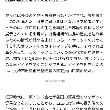
昼食には長崎の名物・角煮弁当などが供され、参加者同
士の話も弾んだ。歴史に思いを馳せながら参加者が向か
ったのは、江戸時代の生活を再現した部屋や資料などが
展示されている出島だ。出島組織が出島の歴史を辿り学
ぶための情報が詰め込まれている、本サミットのために
作られたオリジナルのガイドマップを手に、それぞれ出
島を巡った。このマップにはいくつかの代表的な建物・
展示物などにQRコードが紐づけられており、オリジナル
の音声ガイドを聞くことができる。ガイドを担当したの
は、長崎市出島復元整備室の学芸員山口美由紀だ。
advertisement
江戸時代に、東インド会社が各国の貿易港とつながって
貿易などを行ったことから、出島には当時の最先端の文
化が集まり、混じり合い、さらに新しい文化や商品が生