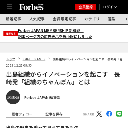
会員登録
ログイン
新着記事
人気記事
会員限定記事
カテゴリ
連載
コ
Forbes JAPAN MEMBERSHIP 新機能｜
NEWS
記事ページ内の広告表示を最小限にしました
トップ
SMALL GIANTS
出島組織からイノベーションを起こす 長崎発「組織
2023.12.25 09:30
出島組織からイノベーションを起こす 長
崎発「組織のちゃんぽん」とは
Forbes JAPAN 編集部
著者フォロー
記事を保存
出島の歴史を追って見えてきたもの