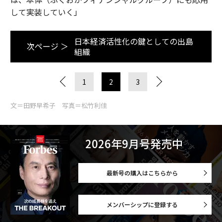
して実装していく」
日本経済活性化の鍵としての出島
次ページ ＞
組織
1
2
3
文＝田野早希子 写真＝松竹利佳
2026年9月号発売中
最新号の購入はこちらから
メンバーシップに登録する