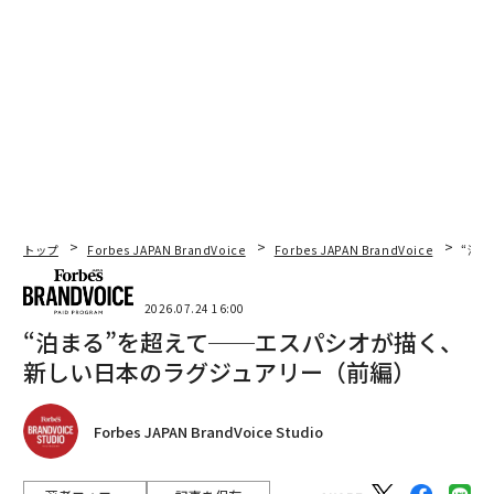
トップ
Forbes JAPAN BrandVoice
Forbes JAPAN BrandVoice
“泊
2026.07.24 16:00
“泊まる”を超えて──エスパシオが描く、
新しい日本のラグジュアリー（前編）
Forbes JAPAN BrandVoice Studio