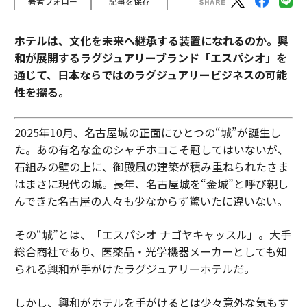
著者フォロー
記事を保存
ホテルは、文化を未来へ継承する装置になれるのか。興
和が展開するラグジュアリーブランド「エスパシオ」を
通じて、日本ならではのラグジュアリービジネスの可能
性を探る。
2025年10月、名古屋城の正面にひとつの“城”が誕生し
た。あの有名な金のシャチホコこそ冠してはいないが、
石組みの壁の上に、御殿風の建築が積み重ねられたさま
はまさに現代の城。長年、名古屋城を“金城”と呼び親し
んできた名古屋の人々も少なからず驚いたに違いない。
その“城”とは、「エスパシオ ナゴヤキャッスル」。大手
総合商社であり、医薬品・光学機器メーカーとしても知
られる興和が手がけたラグジュアリーホテルだ。
しかし、興和がホテルを手がけるとは少々意外な気もす