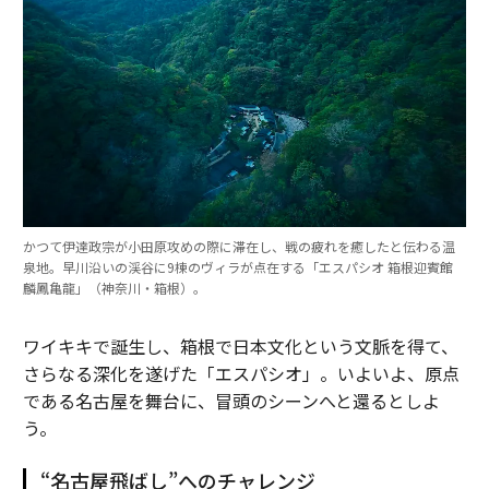
かつて伊達政宗が小田原攻めの際に滞在し、戦の疲れを癒したと伝わる温
泉地。早川沿いの渓谷に9棟のヴィラが点在する「エスパシオ 箱根迎賓館
麟鳳亀龍」（神奈川・箱根）。
ワイキキで誕生し、箱根で日本文化という文脈を得て、
さらなる深化を遂げた「エスパシオ」。いよいよ、原点
である名古屋を舞台に、冒頭のシーンへと還るとしよ
う。
“名古屋飛ばし”へのチャレンジ