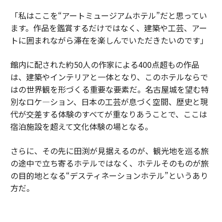
「私はここを“アートミュージアムホテル”だと思ってい
ます。作品を鑑賞するだけではなく、建築や工芸、アー
トに囲まれながら滞在を楽しんでいただきたいのです」
館内に配された約50人の作家による400点超もの作品
は、建築やインテリアと一体となり、このホテルならで
はの世界観を形づくる重要な要素だ。名古屋城を望む特
別なロケ―ション、日本の工芸が息づく空間、歴史と現
代が交差する体験のすべてが重なりあうことで、ここは
宿泊施設を超えて文化体験の場となる。
さらに、その先に田渕が見据えるのが、観光地を巡る旅
の途中で立ち寄るホテルではなく、ホテルそのものが旅
の目的地となる“デスティネーションホテル”というあり
方だ。
「ここに泊まるために名古屋へ来ていただく。そんなホ