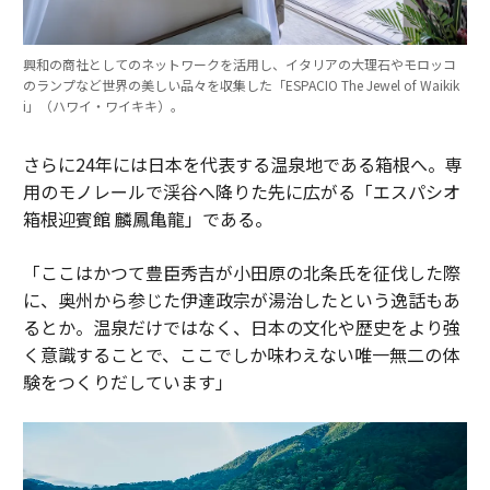
興和の商社としてのネットワークを活用し、イタリアの大理石やモロッコ
のランプなど世界の美しい品々を収集した「ESPACIO The Jewel of Waikik
i」（ハワイ・ワイキキ）。
さらに24年には日本を代表する温泉地である箱根へ。専
用のモノレールで渓谷へ降りた先に広がる「エスパシオ
箱根迎賓館 麟鳳亀龍」である。
「ここはかつて豊臣秀吉が小田原の北条氏を征伐した際
に、奥州から参じた伊達政宗が湯治したという逸話もあ
るとか。温泉だけではなく、日本の文化や歴史をより強
く意識することで、ここでしか味わえない唯一無二の体
験をつくりだしています」