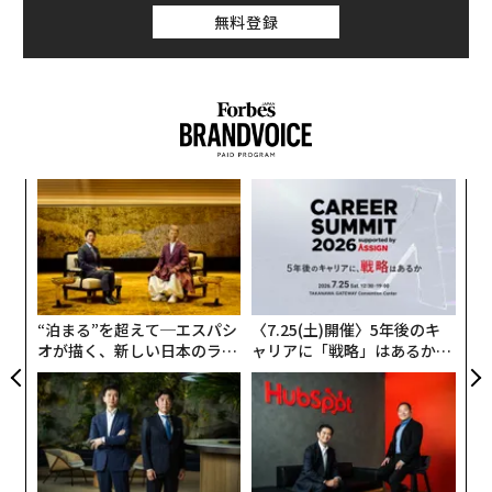
無料登録
「
3
C
伝
る
る
モ
“泊まる”を超えて─エスパシ
〈7.25(土)開催〉5年後のキ
オが描く、新しい日本のラグ
ャリアに「戦略」はあるか。
ジュアリー（中編）
トップエグゼクティブのキャ
リアに触れる1日│CAREER S
UMMIT 2026