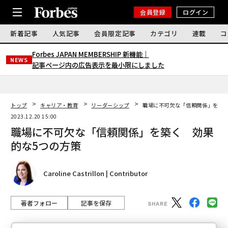
会員登録
ログイン
新着記事
人気記事
会員限定記事
カテゴリ
連載
コ
Forbes JAPAN MEMBERSHIP 新機能｜
NEWS
記事ページ内の広告表示を最小限にしました
トップ
キャリア・教育
リーダーシップ
職場に不可欠な「信頼関係」を築く
2023.12.20 15:00
職場に不可欠な「信頼関係」を築く 効果
的な5つの方策
Caroline Castrillon | Contributor
著者フォロー
記事を保存