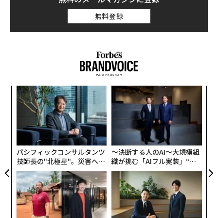
無料登録
なく
“
Ja
シ
er」
グ
内
グ
実
全
パシフィックコンサルタンツ
〜決断する人のAI〜大規模組
技師長の"北極星"。災害への
織が挑む「AIフル実装」“使
無力感を乗り越え見つけた、
う”企業から“動く”企業へ【N
防災一筋20年の答え
TTドコモビジネス×PwC】