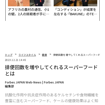
アフリカの農村の通信、小1
「コンディション」が成果を
の壁。2人の挑戦者が手にし
左右する――「BAKUNE」のTEN
た「次なる武器」
TIALが支える「挑戦者の明
日」
トップ
ライフスタイル
健康
排便回数を増やしてくれるスーパーフードと
2023.12.21 14:45
排便回数を増やしてくれるスーパーフード
とは
Forbes JAPAN Web-News | Forbes JAPAN
編集部
抗酸化作用や抗炎症作用のあるケルセチンや食物繊維を
豊富に含むスーパーフード、ケールの健康効果はよく知