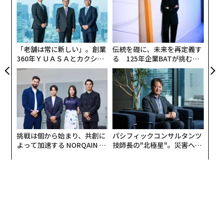
明
た
な
術
た
ア
「老舗は常に新しい」。創業
伝統を礎に、未来を再定義す
360年ＹＵＡＳＡとカクシン
る 125年企業BATが挑むス
その結果ケール組は、4週目に排便回数が増えた。2週目
CEO田尻望が語る、AIを超え
モークレスな未来
と4週目には、酪酸生産菌が増えて炎症性腸疾患やアレ
る人の価値
ルギーと関連のある菌が減った。さらに、皮膚や粘膜の
維持に深く関わるピメリン酸の濃度が上がり、モルホリ
ン（腸内環境への影響は不明）の濃度が下がった。
このことから、ケールを継続的に摂取することで、便通
挑戦は個から始まり、共創に
パシフィックコンサルタンツ
よって加速する NORQAIN JA
技師長の"北極星"。災害への
が悪い人の排便回数が増え、腸内の炎症を抑制される可
PAN 特別座談会
無力感を乗り越え見つけた、
能性が見えた。これはあくまで実験の結果なので、ケー
防災一筋20年の答え
ルをバリバリ食べれば便通がよくなるとは保証はできな
い。でも、健康にいいことはたしかなようなので、上手
に摂取したい。