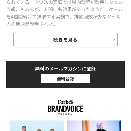
られている。マウスの実験では腸内環境が改善したとい
う報告もあるが、人間にも効果があったようだ。ケール
を4週間続けて摂取する実験で、排便回数が少なかった
人の便通が改善された。
「腸内デザイン」のための研究開発を行うスタートアッ
続きを見る
プ、メタジェンとキューサイは、これまで解明されてい
なかったケールによるヒトの腸内環境への影響を評価す
る実験を行った。成人の日本人女性24人を2つのグルー
プにわけて、4週間にわたり片方にはケール粉末を、も
無料のメールマガジンに登録
う片方にはプラセボとしてデンプン粉末を摂取してもら
無料登録
った。
果を
ア
EN
の