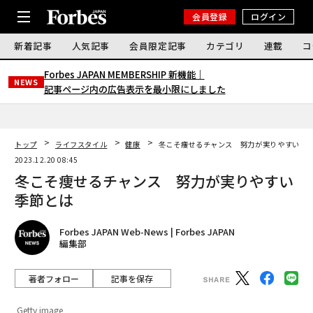
会員登録
ログイン
新着記事
人気記事
会員限定記事
カテゴリ
連載
コ
Forbes JAPAN MEMBERSHIP 新機能｜
NEWS
記事ページ内の広告表示を最小限にしました
トップ
ライフスタイル
健康
冬こそ痩せるチャンス 努力が実りやすい季
2023.12.20 08:45
冬こそ痩せるチャンス 努力が実りやすい
季節とは
Forbes JAPAN Web-News | Forbes JAPAN
編集部
著者フォロー
記事を保存
Getty image