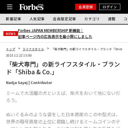
会員登録
ログイン
新着記事
人気記事
会員限定記事
カテゴリ
連載
コ
Forbes JAPAN MEMBERSHIP 新機能｜
NEWS
記事ページ内の広告表示を最小限にしました
トップ
ライフスタイル
「柴犬専門」の新ライフスタイル・ブランド「Shiba & 
2023.12.22 15:00
「柴犬専門」の新ライフスタイル・ブラン
ド「Shiba & Co.」
Nadja Sayej | Contributor
ミームで大活躍の犬といえば、柴犬をおいて他にないだ
ろう。
ぬいぐるみのような姿をした日本原産のこの中型犬は、
世界の暗号資産の上位に君臨し続けるミームコインのテ