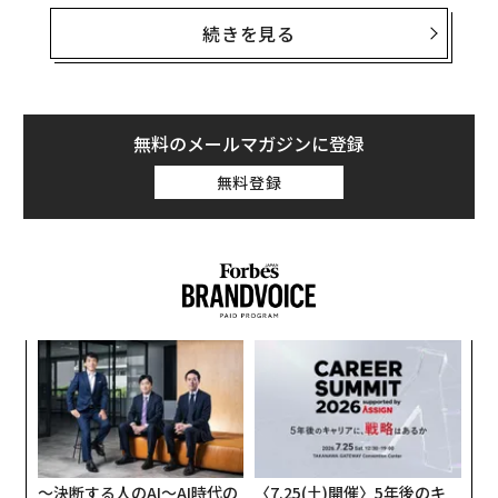
ペットを飼うことが、精神的な困難に苦しむ人たちに、
続きを見る
カギは犬の「菜食化」 ペットフードから考える気候変動対策
どれほど変革をもたらすかを示す
研究
もある。たとえ
ば、ある被験者は、飼っている犬には彼女が泣いている
犬猫アレルギーに大きな効果 東大らが世界で初めて光触媒での分解に成
功
時の悲しみを感じ取る能力があり、隣に来て「涙を舐め
取ってくれる」と報告した。
無料のメールマガジンに登録
タグ：
ペット
犬/イヌ
無料登録
イヌとネコは米国で最も人気のあるペットで、人気では
イヌがわずかにネコを上回っている。このネコよりもイ
advertisement
ヌが好まれる理由は、しばしばイヌが与えてくれる無条
件の愛と交流にあると考えられており、飼い主の運動や
外出時間を増やすことから得られるメンタルヘルスの利
益とも一致している。一方ネコは、ストレスを減らす素
義す
「
養で知られ、イヌとはまた別の種類の、同じくらい価値
むス
─
ある交流関係を多くの人にもたらす。
ら
「
左右
T
日
〜決断する人のAI〜AI時代の
〈7.25(土)開催〉5年後のキ