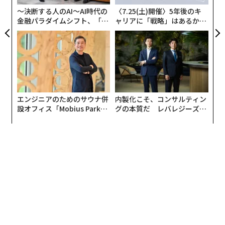
日
〜決断する人のAI〜AI時代の
〈7.25(土)開催〉5年後のキ
金融パラダイムシフト、「超
ャリアに「戦略」はあるか。
個別化」の核心 【MUFG×ウ
トップエグゼクティブのキャ
ェルスナビ×PwC】
リアに触れる1日│CAREER S
UMMIT 2026
エンジニアのためのサウナ併
内製化こそ、コンサルティン
設オフィス「Mobius Park」
グの本質だ レバレジーズが
がオープン──タマディック
実践する、次世代ファームの
が健康経営を徹底する理由
全貌
翻訳・編集＝荻原藤緒