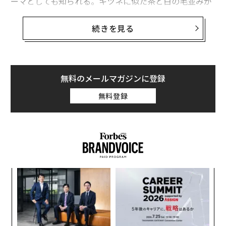
ーマとしても知られる。キツネに似た茶と白の毛並みが
一般的で、
日本の天然記念物
に指定されている。
続きを見る
「
Shiba & Co.
」は、柴犬という犬種への愛が高じて生ま
れた新しいライフスタイル・ブランド。ニューヨークで
柴犬と暮らすニコロ・ディ・ステファノとジアタイ・チ
ーが共同で立ち上げた。柴犬用に作られたリードや首
無料のメールマガジンに登録
輪、ペットウエアのほか、キャンドルやトートバッグな
無料登録
ども扱っており、犬だけでなく飼い主や柴犬愛好家のた
めのブランドだ。
義す
「
むス
─
ら
「
左右
T