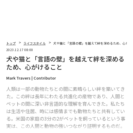
2026年9月号発売中
最新号の購入はこちらから
トップ
ライフスタイル
犬や猫と「言語の壁」を越えて絆を深めるため、心がけ
2023.12.17 08:00
メンバーシップに登録する
犬や猫と「言語の壁」を越えて絆を深める
ため、心がけること
Mark Travers | Contributor
人類は一部の動物たちとの間に素晴らしい絆を築いてき
関連記事
た。この絆は長年にわたる共進化の産物であり、人間と
犬や猫と「言語の壁」を越えて絆を深めるため、心がけること
ペットの間に深い非言語的な理解を育んできた。私たち
は生活や住居、時には感情までも動物たちと共有してい
ペット産業の闇を知らない人は5割、生体販売は今後も続くのか
る。米国の家庭の3分の2がペットを飼っているという事
実は、この人間と動物の強いつながり証明するものだ。
生活が苦しくてもペット向けラグジュアリー市場が活況の理由、英国