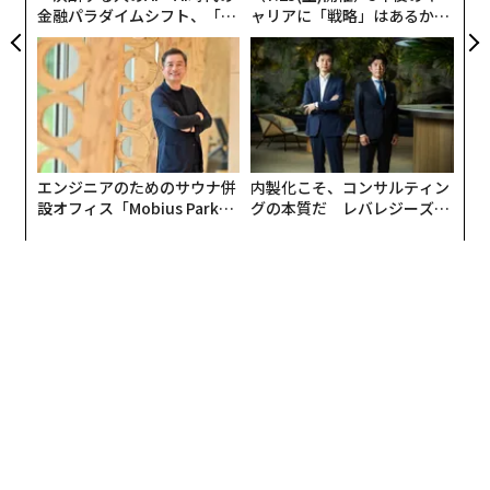
金融パラダイムシフト、「超
ャリアに「戦略」はあるか。
個別化」の核心 【MUFG×ウ
トップエグゼクティブのキャ
ェルスナビ×PwC】
リアに触れる1日│CAREER S
UMMIT 2026
エンジニアのためのサウナ併
内製化こそ、コンサルティン
設オフィス「Mobius Park」
グの本質だ レバレジーズが
がオープン──タマディック
実践する、次世代ファームの
が健康経営を徹底する理由
全貌