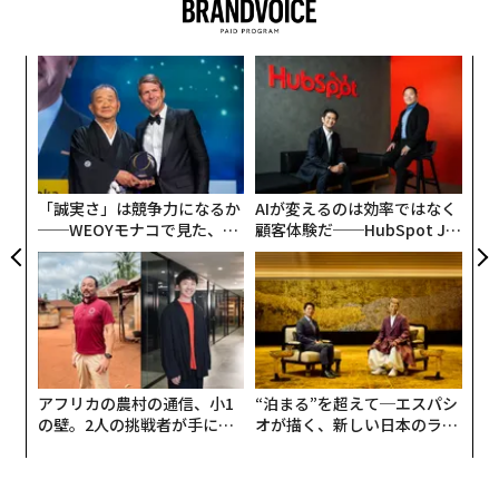
クター同士が交わす長々とした会話と、ズームアウトし
た画面で非常にゆっくりと進むターンベースの戦闘だけ
ィン
“
のゲームに見えることだろう。それだけでは、なぜこの
ズが
シ
ゲームがここまで人気になり、300時間もプレイする人
ムの
グ
がいるのかは、少々理解し難い。
「
3
C
私自身、このゲームは合わなかった。個人的には、ター
る
「誠実さ」は競争力になるか
AIが変えるのは効率ではなく
ン制の戦闘や45分にもわたる長いバトルには耐えられ
──WEOYモナコで見た、く
顧客体験だ──HubSpot Ja
ず、『Spider-Man』のような派手なアクションゲームの
ら寿司の経営哲学
panが語る「Grow Better」
ほうが好きだ。ただ、ある程度プレイしてみると、この
な組織のつくり方
ゲームがこれほど高く評価されている理由や、そのゲー
ムデザインが客観的に見て極めて洗練されていることが
理解できた。
アフリカの農村の通信、小1
“泊まる”を超えて─エスパシ
の壁。2人の挑戦者が手にし
オが描く、新しい日本のラグ
た「次なる武器」
ジュアリー（中編）