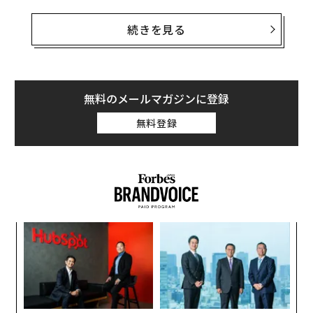
上で繰り広げられている。ただ、『バルダーズ・ゲート
3』をプレイしていない人の中に、なぜ同作が「
続きを見る
The Game Awards
」など今年の
ゲーム賞を席巻
したのか
が理解できない人が多数いるであろうことも理解でき
る。
無料のメールマガジンに登録
『バルダーズ・ゲート3』は、はたから見れば、キャラ
無料登録
クター同士が交わす長々とした会話と、ズームアウトし
た画面で非常にゆっくりと進むターンベースの戦闘だけ
のゲームに見えることだろう。それだけでは、なぜこの
ゲームがここまで人気になり、300時間もプレイする人
がいるのかは、少々理解し難い。
パシ
内
私自身、このゲームは合わなかった。個人的には、ター
ラグ
グ
ン制の戦闘や45分にもわたる長いバトルには耐えられ
実
〜
ず、『Spider-Man』のような派手なアクションゲームの
全
金
ほうが好きだ。ただ、ある程度プレイしてみると、この
個
ゲームがこれほど高く評価されている理由や、そのゲー
ェ