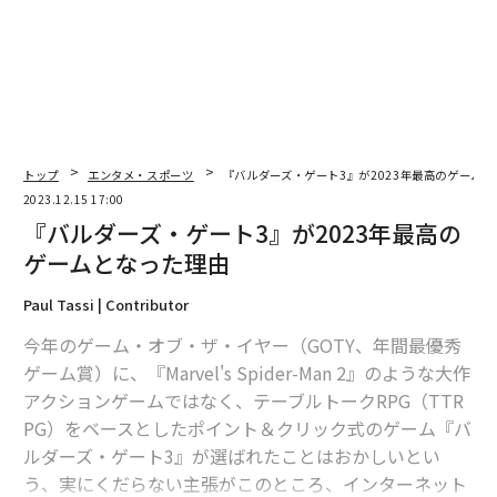
『ホグワーツ・レガシー』と『Starfield』がゲーム賞で総スカンを食らっ
た理由
『Baldur’s Gate 3』、主要ゲーム賞でゼルダ抑え主要部門総なめ
マリオ新作『ワンダー』に驚異の高評価 満点の批評相次ぐ
トップ
エンタメ・スポーツ
『バルダーズ・ゲート3』が2023年最高のゲーム
『メタルギア』最新ハード移植で問題続出 コナミの手抜きが露呈
2023.12.15 17:00
『バルダーズ・ゲート3』が2023年最高の
タグ：
ゲーム/ゲームビジネス/ゲーム業界
ゲームとなった理由
Paul Tassi | Contributor
advertisement
今年のゲーム・オブ・ザ・イヤー（GOTY、年間最優秀
ゲーム賞）に、『Marvel's Spider-Man 2』のような大作
アクションゲームではなく、テーブルトークRPG（TTR
PG）をベースとしたポイント＆クリック式のゲーム『バ
ルダーズ・ゲート3』が選ばれたことはおかしいとい
う、実にくだらない主張がこのところ、インターネット