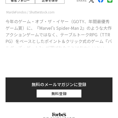
著者フォロー
記事を保存
MardeFondos / Shutterstock.com
今年のゲーム・オブ・ザ・イヤー（GOTY、年間最優秀
ゲーム賞）に、『Marvel's Spider-Man 2』のような大作
アクションゲームではなく、テーブルトークRPG（TTR
PG）をベースとしたポイント＆クリック式のゲーム『バ
ルダーズ・ゲート3』が選ばれたことはおかしいとい
う、実にくだらない主張がこのところ、インターネット
上で繰り広げられている。ただ、『バルダーズ・ゲート
3』をプレイしていない人の中に、なぜ同作が「
The Game Awards
」など今年の
ゲーム賞を席巻
したのか
が理解できない人が多数いるであろうことも理解でき
無料のメールマガジンに登録
る。
無料登録
advertisement
『バルダーズ・ゲート3』は、はたから見れば、キャラ