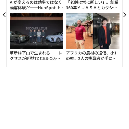
AIが変えるのは効率ではなく
「老舗は常に新しい」。創業
ムデザインが客観的に見て極めて洗練されていることが
顧客体験だ──HubSpot Ja
360年ＹＵＡＳＡとカクシン
理解できた。
panが語る「Grow Better」
CEO田尻望が語る、AIを超え
な組織のつくり方
る人の価値
これはなかなか説明しづらいが、うまく動画で表現して
くれた人がいる。モー・モー・オブライエン（Mo Mo
O'Brien）はこの動画で、『バルダーズ・ゲート3』未経
験者に対し、同作ではプレイヤーがさまざまなミッショ
革新は下山で生まれる──レ
アフリカの農村の通信、小1
ンやストーリーで自分の創造性をぞんぶんに発揮できる
クサスが新型TZとESに込め
の壁。2人の挑戦者が手にし
ことを説明。ゴブリンのキャンプに潜入して捕虜を解放
た「DISCOVER」の哲学
た「次なる武器」
するという序盤のクエストを例にとり、そのためにさま
ざまなプレイヤーがとったアプローチの数々を紹介し
た。
I’ve never played Spider-man, and I don’t want t
o be drafted into this war,
BUT I hope this sequence speaks for itself
pic.twitter.com/eyXbrds13h
— Mo Mo O’Brien