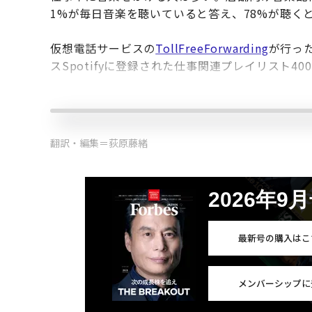
1%が毎日音楽を聴いていると答え、78%が聴く
仮想電話サービスの
TollFreeForwarding
が行っ
スSpotifyに登録された仕事関連プレイリスト4