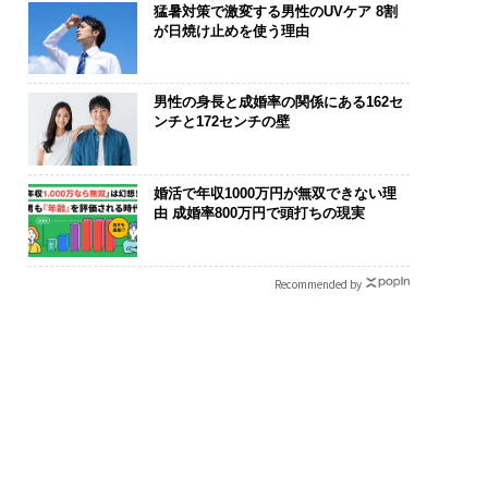
猛暑対策で激変する男性のUVケア 8割
が日焼け止めを使う理由
男性の身長と成婚率の関係にある162セ
ンチと172センチの壁
婚活で年収1000万円が無双できない理
由 成婚率800万円で頭打ちの現実
Recommended by