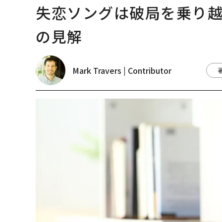
見た、くら寿司の経営哲
手にした「次なる武器
学
トップ
サイエンス
失恋ソングは破局を乗り越える
サイエンス
2023.04.15 17:00
失恋ソングは破局を乗り
の見解