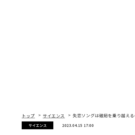
無料のメールマガジンに登録
「誠実さ」は競争力にな
アフリカの農村の通信
るか──WEOYモナコで
小1の壁。2人の挑戦者