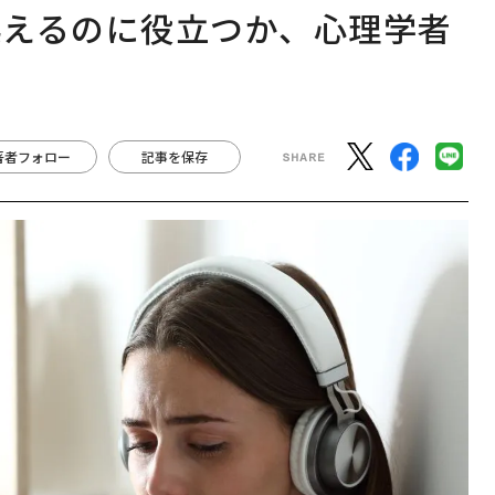
」
─アサインの長期伴走型
Spot Japanが語る「Gr
支援とは
ow Better」な組織のつ
くり方
のに役立つか、心理学者の見解
越えるのに役立つか、心理学者