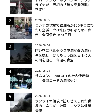
ライナが世界初の「無人空挺強襲」
を遂行
2026.08.05
ロシアの攻撃で給油所が150キロにわ
たり全滅、ウは米国の引き寄せに奔
走 全面侵攻1623日目
2026.08.04
暗い空にペルセウス座流星群の流れ
星を探し、はくちょう座を目印に天
の川を辿る 今週の夜空
2023.05.03
サムスン、ChatGPTの社内使用禁
止 機密コードの流出受け
2026.08.04
ウクライナ侵攻で塗り替えられた世
界のエネルギー地図 ロシアは信用
失墜