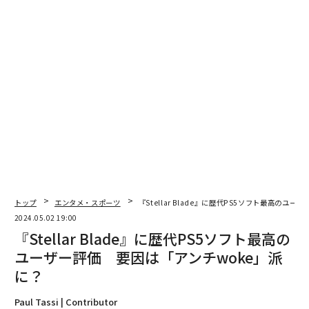
翻訳・編集＝遠藤宗生
2026年9月号発売中
トップ
エンタメ・スポーツ
『Stellar Blade』に歴代PS5ソフト最高のユ
2024.05.02 19:00
最新号の購入はこちらから
『Stellar Blade』に歴代PS5ソフト最高の
ユーザー評価 要因は「アンチwoke」派
メンバーシップに登録する
に？
Paul Tassi | Contributor