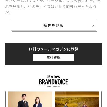
ったゲームのリストが、グーグルにより公表された。そ
れを見ると、私のチョイスはかなり的外れだったよう
だ。
グーグルは、2023年自社サイトで最も検索されたゲーム
続きを見る
のランキングを発表した。世界のトップ10は以下の通り
だ。
1位 ホグワーツ・レガシー
無料のメールマガジンに登録
2位 The Last of Us
無料登録
3位 Connections
4位 Battlegrounds Mobile India
5位 Starfield
6位 バルダーズ・ゲート3
7位 スイカゲーム
8位 ディアブロIV
パ
9位 Atomic Heart
技
10位 Sons Of The Forest
無
「