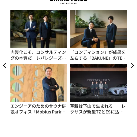
その理由は2つある。1つは、昨日の時点でのスコアは9.
advertisement
3であったことから、現在のスコアも9.3に近い9.2後半で
A
あると考えられること。そしてもう1つは、レビューの
顧客
数が他の2作と比べて圧倒的に多いことだ。ユーザーレ
pa
な
ビューの数は『RE:4』が333件、『サイバーパンク』が8
な
術
1件なのに対し、『Stellar Blade』は2598件。数千件の
た
レビューが集まった場合、高スコアを維持するのはずっ
ア
内製化こそ、コンサルティン
「コンディション」が成果を
と難しくなる。
グの本質だ レバレジーズが
左右する――「BAKUNE」のTEN
実践する、次世代ファームの
TIALが支える「挑戦者の明
全貌
日」
エンジニアのためのサウナ併
革新は下山で生まれる──レ
設オフィス「Mobius Park」
クサスが新型TZとESに込め
がオープン──タマディック
た「DISCOVER」の哲学
が健康経営を徹底する理由