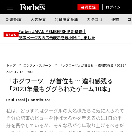
会員登録
ログイン
新着記事
人気記事
会員限定記事
カテゴリ
連載
コ
Forbes JAPAN MEMBERSHIP 新機能｜
NEWS
記事ページ内の広告表示を最小限にしました
トップ
エンタメ・スポーツ
『ホグワーツ』が首位も… 違和感残る「2023年最
2023.12.13 17:00
『ホグワーツ』が首位も… 違和感残る
「2023年最もググられたゲーム10本」
Paul Tassi | Contributor
私は、どうすればグーグルの大名様たちに気に入られて
自分の記事のビューを伸ばせるかを考えるのに1日の半
分を費やしているが、そんな私が今年取り上げるべきだ