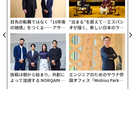
防
左右
T
日
目先の転職ではなく「10年後
“泊まる”を超えて─エスパシ
の価値」をつくる──アサイ
オが描く、新しい日本のラグ
ンの長期伴走型支援とは
ジュアリー（中編）
挑戦は個から始まり、共創に
エンジニアのためのサウナ併
よって加速する NORQAIN JA
設オフィス「Mobius Park」
PAN 特別座談会
がオープン──タマディック
が健康経営を徹底する理由