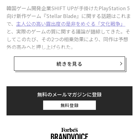
韓国ゲーム開発企業SHIFT UPが手掛けたPlayStation 5
向け新作ゲーム『Stellar Blade』に関する話題はこれま
関連記事
で、
主人公の高い露出度の是非をめぐる「文化戦争」
『ホグワーツ・レガシー』と『Starfield』がゲーム賞で総スカンを食らっ
と、実際のゲームの質に関する議論が錯綜してきた。そ
た理由
してこのたび、その2つの相乗効果により、同作は予想
外の高みへと押し上げられた。
『Starfield』に右派激怒 『ホグワーツ・レガシー』のトランス論争が再
浮上
『Stellar Blade』は、批評サイト「メタクリティック」
続きを見る
表彰より宣伝優先 今年のThe Game Awardsは「セルフパロディ」
でのユーザースコアが歴代PS5ゲームで最高の10点満点
中9.2点となった。これは、批評家スコアの82点（良い
ベセスダ、『Starfield』低評価レビュー1件1件に定型文で返答
点数だが、最高ではない）を上回る評価だ。数字だけ見
れば、『サイバーパンク2077 アルティメットエディシ
スクエニの絶不調、問題は「ソニー依存」 PS独占は終了の公算大
無料のメールマガジンに登録
ョン』と『BIOHAZARD RE:4』の追加DLC「セパレート
無料登録
ウェイズ」に並ぶ1位タイとなる。だが私は、『Stellar
Google/グーグル
ゲーム/ゲームビジネス/ゲーム業界
タグ：
Blade』が両作を超えて事実上の1位となったと考えてい
検索
る。