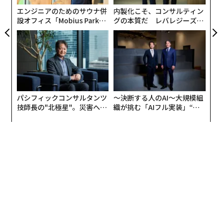
エンジニアのためのサウナ併
内製化こそ、コンサルティン
設オフィス「Mobius Park」
グの本質だ レバレジーズが
最新号の購入はこちらから
がオープン──タマディック
実践する、次世代ファームの
が健康経営を徹底する理由
全貌
メンバーシップに登録する
パシフィックコンサルタンツ
〜決断する人のAI〜大規模組
技師長の"北極星"。災害への
織が挑む「AIフル実装」“使
関連記事
無力感を乗り越え見つけた、
う”企業から“動く”企業へ【N
防災一筋20年の答え
TTドコモビジネス×PwC】
「米ドル崩壊」でビットコインは来年急騰へ、一部アナリストが予言
Z世代の投資と貯蓄の考え方 銀行が若い顧客を取り込むヒント
投資ポートフォリオの現状がわかる「見過ごされがち」な3つの数字
JPモルガンCEO、「暗号資産業界を閉鎖すべき」と米政府に提案
投資を具体的目標に変える5つのポイント