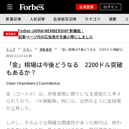
会員登録
ログイン
新着記事
人気記事
会員限定記事
カテゴリ
連載
コ
Forbes JAPAN MEMBERSHIP 新機能｜
NEWS
記事ページ内の広告表示を最小限にしました
トップ
マネー
資産運用
「金」相場は今後どうなる 2200ドル突破もある
2023.12.13 12:30
「金」相場は今後どうなる 2200ドル突破
もあるか？
Clem Chambers | Contributor
金（ゴールド）は、非常事態に頼りになる資産だと考え
られており、「中東戦争」時には、当然のように金相場
が上昇した。
しかし、そのような明確な関連性があった時代は、終わ