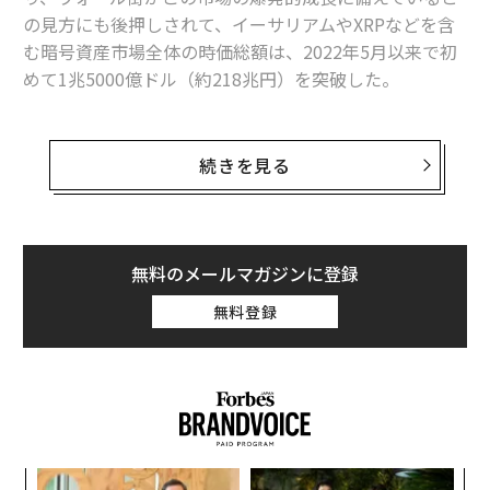
の見方にも後押しされて、イーサリアムやXRPなどを含
む暗号資産市場全体の時価総額は、2022年5月以来で初
めて1兆5000億ドル（約218兆円）を突破した。
そんな中、一部のアナリストは米連邦準備制度理事会
（FRB）が無限にドルを印刷するマネープリンターを再
続きを見る
稼働させ、米ドルの価値を落とすことで、2024年のビッ
トコインの大暴騰を加速させる可能性があると予測して
いる。
無料のメールマガジンに登録
「金融緩和が期待どおりに進み来年半ばに利下げが実施
無料登録
されれば、ビットコインの価格は保守的な見積もりで
も、2024年の年末までに7万ドルに達するだろう」と暗
号資産運用会社CoinSharesのルーク・ノーランは述べて
いる。
年後
〜
編集＝上田裕資