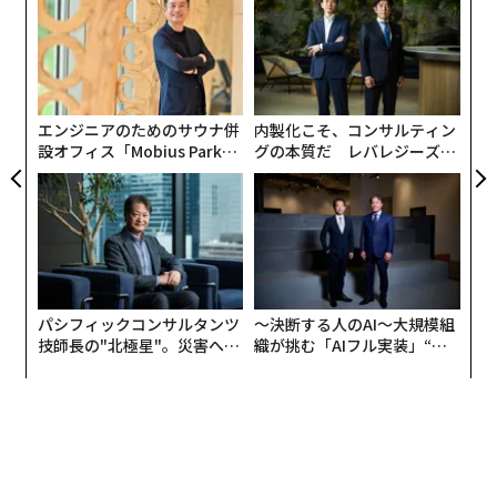
サイ
金
個
「
ェ
─
2026年9月号発売中
ら
エンジニアのためのサウナ併
内製化こそ、コンサルティン
最新号の購入はこちらから
設オフィス「Mobius Park」
グの本質だ レバレジーズが
がオープン──タマディック
実践する、次世代ファームの
が健康経営を徹底する理由
全貌
メンバーシップに登録する
パシフィックコンサルタンツ
〜決断する人のAI〜大規模組
技師長の"北極星"。災害への
織が挑む「AIフル実装」“使
関連記事
無力感を乗り越え見つけた、
う”企業から“動く”企業へ【N
防災一筋20年の答え
TTドコモビジネス×PwC】
JPモルガンCEO、「暗号資産業界を閉鎖すべき」と米政府に提案
ビットコイン、年初来150％超に上昇 ETF承認による一般投資家流入に期
待