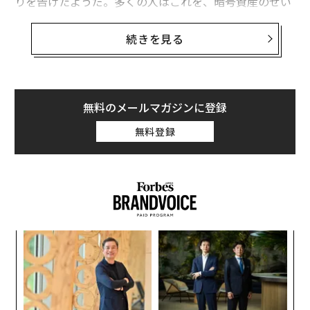
りを告げたようだ。多くの人はこれを、暗号資産のせい
だと考えている。ビットコインは「デジタルの金」であ
り、あるいは、ジョーク的に逆の言い方をすれば、「金
続きを見る
はシニア世代にとってのビットコイン」だ。
筆者にとって、これは疑いの余地がない事実だ。ビット
コインは、非常事態向けの資産としての金の用途を希薄
無料のメールマガジンに登録
にした。ビットコインはとりわけ、「遠方へ逃亡をはか
無料登録
る人は、できるだけ軽い資産を必要とする」という考え
方にぴったりだ。ビットコインは、それを生み出す電子
と同様、重さが全くない。
年後
〜
翻訳＝米井香織/ガリレオ
サイ
金
個
「
ェ
─
2026年9月号発売中
ら