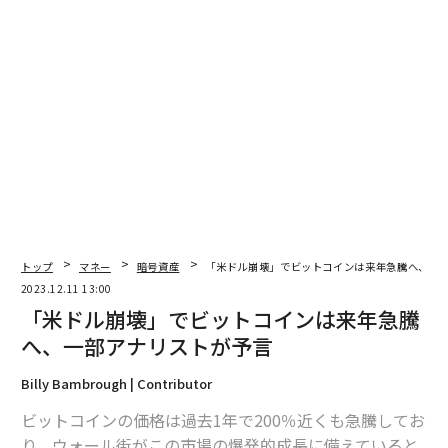
タグ：
仮想通貨/暗号資産
金/ゴールド
advertisement
トップ
マネー
暗号資産
「米ドル崩壊」でビットコインは来年急騰へ、一
2023.12.11 13:00
「米ドル崩壊」でビットコインは来年急騰
へ、一部アナリストが予言
Billy Bambrough | Contributor
ビットコインの価格は過去1年で200％近くも急騰してお
り、ウォール街がこの市場の爆発的成長に備えていると