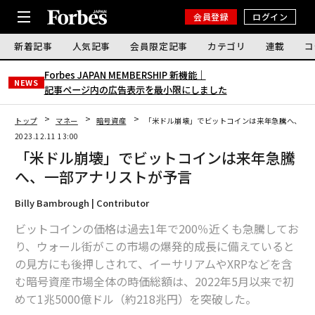
会員登録
ログイン
新着記事
人気記事
会員限定記事
カテゴリ
連載
コ
Forbes JAPAN MEMBERSHIP 新機能｜
NEWS
記事ページ内の広告表示を最小限にしました
トップ
マネー
暗号資産
「米ドル崩壊」でビットコインは来年急騰へ、一
2023.12.11 13:00
「米ドル崩壊」でビットコインは来年急騰
へ、一部アナリストが予言
Billy Bambrough | Contributor
ビットコインの価格は過去1年で200％近くも急騰してお
り、ウォール街がこの市場の爆発的成長に備えていると
の見方にも後押しされて、イーサリアムやXRPなどを含
む暗号資産市場全体の時価総額は、2022年5月以来で初
めて1兆5000億ドル（約218兆円）を突破した。