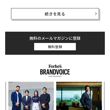
そんな中、一部のアナリストは米連邦準備制度理事会
（FRB）が無限にドルを印刷するマネープリンターを再
続きを見る
稼働させ、米ドルの価値を落とすことで、2024年のビッ
トコインの大暴騰を加速させる可能性があると予測して
いる。
無料のメールマガジンに登録
「金融緩和が期待どおりに進み来年半ばに利下げが実施
無料登録
されれば、ビットコインの価格は保守的な見積もりで
も、2024年の年末までに7万ドルに達するだろう」と暗
号資産運用会社CoinSharesのルーク・ノーランは述べて
いる。
義す
革
むス
ク
た「
〜
金
個