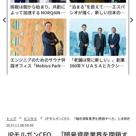
ェ
挑戦は個から始まり、共創に
“泊まる”を超えて──エスパ
よって加速する NORQAIN JA
シオが描く、新しい日本のラ
PAN 特別座談会
グジュアリー（前編）
エンジニアのためのサウナ併
「老舗は常に新しい」。創業
設オフィス「Mobius Park」
360年ＹＵＡＳＡとカクシン
がオープン──タマディック
CEO田尻望が語る、AIを超え
が健康経営を徹底する理由
る人の価値
トップ
ビジネス
JPモルガンCEO、「暗号資産業界を閉鎖すべき」と米政府に
2023.12.08 08:00
JPモルガンCEO、「暗号資産業界を閉鎖す