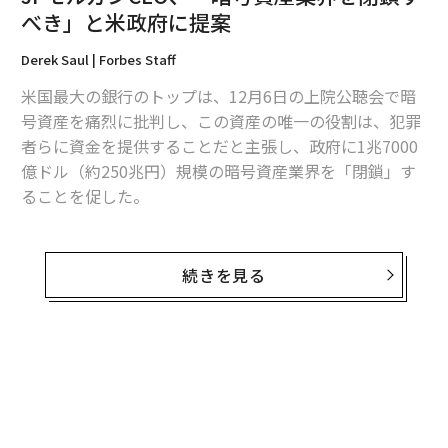
べき」と米政府に提案
編集＝上田裕資
Derek Saul | Forbes Staff
米国最大の銀行のトップは、12月6日の上院公聴会で暗
2026年9月号発売中
号資産を痛烈に批判し、この資産の唯一の役割は、犯罪
者らに資金を提供することだと主張し、政府に1兆7000
億ドル（約250兆円）規模の暗号資産業界を「閉鎖」す
最新号の購入はこちらから
ることを促した。
メンバーシップに登録する
JPモルガン・チェースのジェイミー・ダイモンCEOは、
上院の銀行委員会に他の大手銀行6行の頭取とともに出
続きを見る
席し、ビットコインや暗号資産全体に断固反対している
と述べた。
関連記事
フォーブスが18億ドルの資産を保有すると推定するダイ
JPモルガンCEO、「暗号資産業界を閉鎖すべき」と米政府に提案
モンCEOは、暗号資産の唯一の使い道は「犯罪者や麻薬
密売人」など、税金やマネーロンダリングの規制を回避
ビットコイン、年初来150％超に上昇 ETF承認による一般投資家流入に期
しようとする犯罪者のためのものだと主張した。