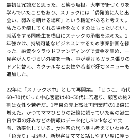
最初は冗談だと思った、と笑う坂根。大学で街づくりを
学んでいたこともあり、スナックには「偶発的に人と出
会い、弱みを晒せる場所」という機能があると考えた。
私たちを癒してくれる場所をなくすのはもったいない。
就活をする同級生を横目にスナックの承継を決めた。1
年強かけ、持続可能なビジネスにするため事業計画を練
った。融資やクラウドファンディングで資金を集め、一
見客が入りづらい外装を一新。中が覗けるガラス張りの
ドアに替え、カクテルなど女性や若者が好むメニューも
追加した。
22年に「スナック水中」として再開業。「せつこ」時代
60~70代だった中心客層は40~50代に若返り、顧客の約2
割は女性や若者だ。1年目の売上高は再開業前の1.6倍に
増えた。かつてママひとりの記憶に頼っていた客の誕生
日や酒の好みなどの情報はデータ化しSlackなどで共
有、効率化している。女性客の居心地も考えていわゆる
「色売り」は避け、新規客はママと話しやすい席に座っ