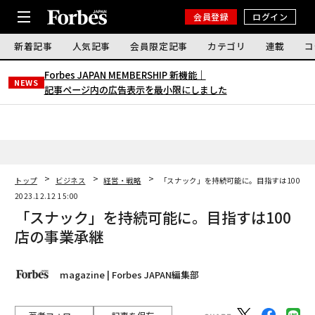
会員登録
ログイン
新着記事
人気記事
会員限定記事
カテゴリ
連載
コ
Forbes JAPAN MEMBERSHIP 新機能｜
NEWS
記事ページ内の広告表示を最小限にしました
トップ
ビジネス
経営・戦略
「スナック」を持続可能に。目指すは100店
2023.12.12 15:00
「スナック」を持続可能に。目指すは100
店の事業承継
magazine | Forbes JAPAN編集部