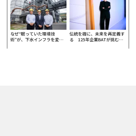
なぜ“眠っていた環境技
伝統を礎に、未来を再定義す
術”が、下水インフラを変え
る 125年企業BATが挑むス
たのか──産総研×月島JFE
モークレスな未来
アクアソリューションの10年
トップ
アート・カルチャー
一人にひとつずつの芸術を人によりそう自動伴奏ピ
2023.11.10 13:30
一人にひとつずつの芸術を人によりそう自
動伴奏ピアノ