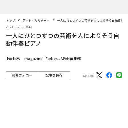
magazine | Forbes JAPAN編集部
著者フォロー
記事を保存
新井鷗子 東京芸術大学客員教授 横浜みなとみらいホール館長
「どうしてもピアノじゃなきゃイヤ」。特別支援学校で
グランドピアノの前に座る少女はこう訴えた。脳性まひ
で手足が不自由な彼女は、鍵盤に顔を近づけ指1本で必
死にショパンのノクターンを奏でる。後ろにいる教師が
二人羽織のように伴奏をつけていた。ここに居合わせた
のが障がい者や高齢者などすべての人が楽しめる芸術・
インクルーシブアーツを研究する新井鷗子だ。
advertisement
当時東京藝術大学で産学連携でインクルーシブアーツを
研究するグループのリーダーに就任したばかり。まずは