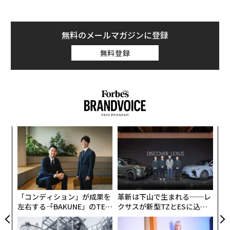
無料のメールマガジンに登録
無料登録
A
顧客
pa
内
な
グ
実
全
「コンディション」が成果を
革新は下山で生まれる──レ
左右する――「BAKUNE」のTEN
クサスが新型TZとESに込め
TIALが支える「挑戦者の明
た「DISCOVER」の哲学
日」