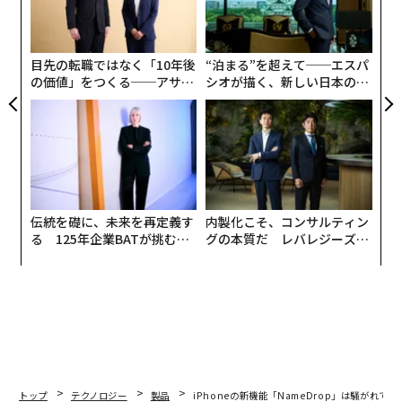
必要だったという。
─
ら
目先の転職ではなく「10年後
“泊まる”を超えて──エスパ
の価値」をつくる──アサイ
シオが描く、新しい日本のラ
ンの長期伴走型支援とは
グジュアリー（前編）
伝統を礎に、未来を再定義す
内製化こそ、コンサルティン
る 125年企業BATが挑むス
グの本質だ レバレジーズが
モークレスな未来
実践する、次世代ファームの
全貌
トップ
テクノロジー
製品
iPhoneの新機能「NameDrop」は騒がれて