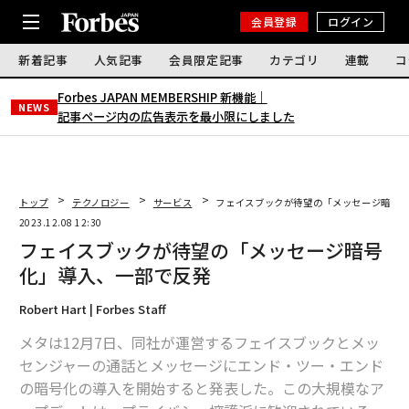
会員登録
ログイン
新着記事
人気記事
会員限定記事
カテゴリ
連載
コ
Forbes JAPAN MEMBERSHIP 新機能｜
NEWS
記事ページ内の広告表示を最小限にしました
トップ
テクノロジー
サービス
フェイスブックが待望の「メッセージ暗号
2023.12.08 12:30
フェイスブックが待望の「メッセージ暗号
化」導入、一部で反発
Robert Hart | Forbes Staff
メタは12月7日、同社が運営するフェイスブックとメッ
センジャーの通話とメッセージにエンド・ツー・エンド
の暗号化の導入を開始すると発表した。この大規模なア