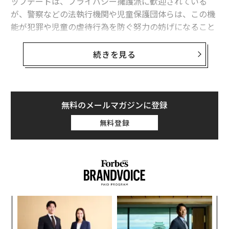
ップデートは、プライバシー擁護派に歓迎されている
が、警察などの法執行機関や児童保護団体らは、この機
能が犯罪や児童の虐待行為を防ぐ努力の妨げになること
を懸念している。
続きを見る
フェイスブックとメッセンジャーの個人的な通話やチャ
ットは、今後デフォルトで完全に暗号化されるという。
メタのメッセンジャープラットフォームの責任者のロレ
ダナ・クリサンは、暗号化の導入によって、今後は個人
無料のメールマガジンに登録
の通話やメッセージの内容をメタの社員を含む第三者が
無料登録
確認することが完全に不可能になると述べた。
暗号化の機能は、ただちに利用可能になるが、すべての
メッセンジャーのやりとりを暗号化するためには「しば
らく時間が必要だ」とクリサンは述べている。メッセン
ジャーは、2016年以来、ユーザーが暗号化されたメッセ
挑
ージにオプトインすることを許可しているが、デフォル
よっ
トの暗号化の提供は、時間をかけて行われたため数年が
PA
「