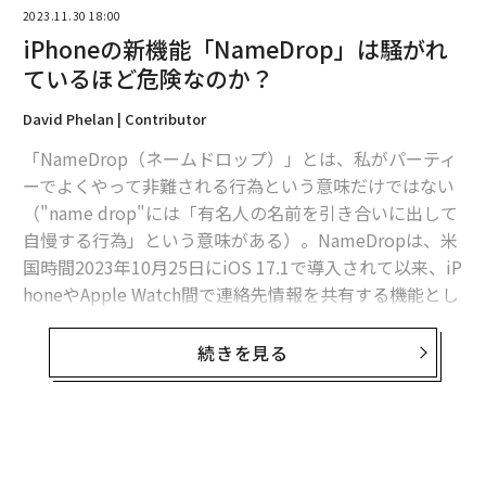
2023.11.30 18:00
iPhoneの新機能「NameDrop」は騒がれ
ているほど危険なのか？
David Phelan | Contributor
「NameDrop（ネームドロップ）」とは、私がパーティ
ーでよくやって非難される行為という意味だけではない
（"name drop"には「有名人の名前を引き合いに出して
編集＝上田裕資
自慢する行為」という意味がある）。NameDropは、米
国時間2023年10月25日にiOS 17.1で導入されて以来、iP
honeやApple Watch間で連絡先情報を共有する機能とし
2026年9月号発売中
ても知られている。だが、現在ニュースとなっているの
は、警察やいくつかのウェブサイトがこの機能を危険だ
続きを見る
と指摘しているためだ。では、実際のところどうなの
最新号の購入はこちらから
か？
AirDropに必要なもの
メンバーシップに登録する