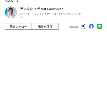
西野雄介 | Official Columnist
人事本部 タレントアトラクション＆HRエクセレンス部
長
著者フォロー
記事を保存
Shutterstock.com
転職を考えている人の話を聞くと、給与に関するスタン
スとして、「給与は上がるに越したことはないが、でき
れば現状維持。多少下がってもしょうがないかな」とい
う声が多い。その背景にはたいてい、ネガティブな転職
理由がある。職場環境や人間関係への不満、キャリアに
対する見込みなどからくる不安などである。
advertisement
そのため、給与はもちろん大事だが、妥協できるポイン