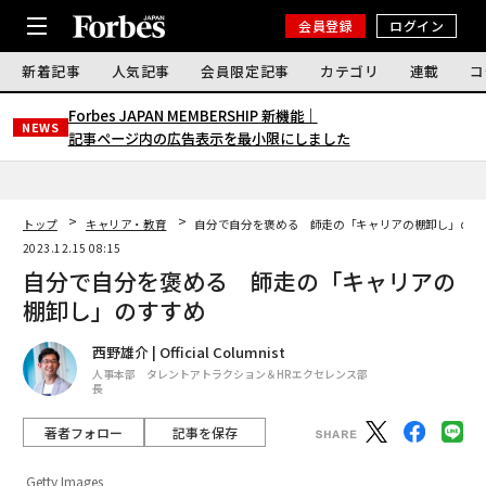
会員登録
ログイン
新着記事
人気記事
会員限定記事
カテゴリ
連載
コ
Forbes JAPAN MEMBERSHIP 新機能｜
NEWS
記事ページ内の広告表示を最小限にしました
トップ
キャリア・教育
自分で自分を褒める 師走の「キャリアの棚卸し」のす
2023.12.15 08:15
自分で自分を褒める 師走の「キャリアの
棚卸し」のすすめ
西野雄介 | Official Columnist
人事本部 タレントアトラクション＆HRエクセレンス部
長
著者フォロー
記事を保存
Getty Images