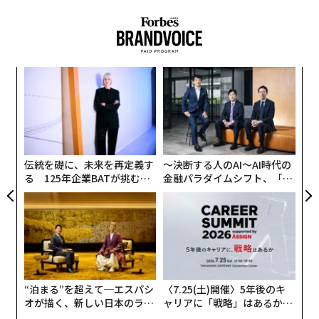
創業
目
シン
の
超え
ン
内
グ
実
全
伝統を礎に、未来を再定義す
〜決断する人のAI〜AI時代の
る 125年企業BATが挑むス
金融パラダイムシフト、「超
モークレスな未来
個別化」の核心 【MUFG×ウ
ェルスナビ×PwC】
“泊まる”を超えて─エスパシ
〈7.25(土)開催〉5年後のキ
オが描く、新しい日本のラグ
ャリアに「戦略」はあるか。
ジュアリー（中編）
トップエグゼクティブのキャ