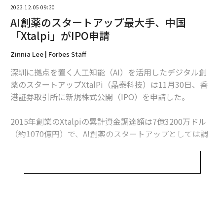
2023.12.05 09:30
AI創薬のスタートアップ最大手、中国
「Xtalpi」がIPO申請
編集＝上田裕資
Zinnia Lee | Forbes Staff
深圳に拠点を置く人工知能（AI）を活用したデジタル創
2026年9月号発売中
薬のスタートアップXtalPi（晶泰科技）は11月30日、香
港証券取引所に新規株式公開（IPO）を申請した。
最新号の購入はこちらから
2015年創業のXtalpiの累計資金調達額は7億3200万ドル
（約1070億円）で、AI創薬のスタートアップとしては調
メンバーシップに登録する
達額で業界トップだとされている。目論見書によると、
同社の直近の資金調達は2021年10月の3億8000万ドルの
シリーズDラウンドで、企業価値は約20億ドルだった。
Xtalpiの投資家には、ニール・シェンのHongshan（旧セ
関連記事
コイア・チャイナ）やSino Biopharmaceutical（中国生
元メタ研究者の「AI創薬」企業、評価額2億ドルでシード資金調達
物製薬）、フォーブスのミダスリストに選ばれたアン