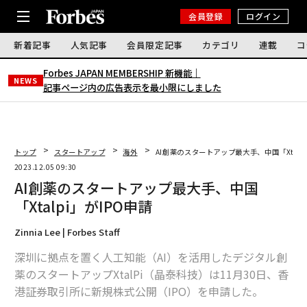
会員登録
ログイン
新着記事
人気記事
会員限定記事
カテゴリ
連載
コ
Forbes JAPAN MEMBERSHIP 新機能｜
NEWS
記事ページ内の広告表示を最小限にしました
トップ
スタートアップ
海外
AI創薬のスタートアップ最大手、中国「Xtalp
2023.12.05 09:30
AI創薬のスタートアップ最大手、中国
「Xtalpi」がIPO申請
Zinnia Lee | Forbes Staff
深圳に拠点を置く人工知能（AI）を活用したデジタル創
薬のスタートアップXtalPi（晶泰科技）は11月30日、香
港証券取引所に新規株式公開（IPO）を申請した。