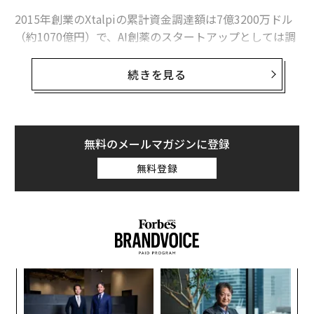
2015年創業のXtalpiの累計資金調達額は7億3200万ドル
（約1070億円）で、AI創薬のスタートアップとしては調
達額で業界トップだとされている。目論見書によると、
同社の直近の資金調達は2021年10月の3億8000万ドルの
続きを見る
シリーズDラウンドで、企業価値は約20億ドルだった。
Xtalpiの投資家には、ニール・シェンのHongshan（旧セ
コイア・チャイナ）やSino Biopharmaceutical（中国生
無料のメールマガジンに登録
物製薬）、フォーブスのミダスリストに選ばれたアン
無料登録
ナ・ファン（方愛之）のZhenFund（真格基金）、Susq
uehanna International（サスケハナ・インターナショナ
ル）、テンセント、グーグル、ソフトバンクなどが含ま
れる。
果を
エ
EN
設オ
明
が
“