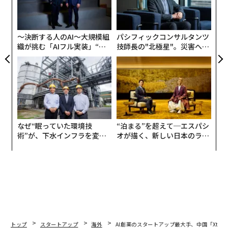
が
シ
グ
〜決断する人のAI〜大規模組
パシフィックコンサルタンツ
織が挑む「AIフル実装」“使
技師長の"北極星"。災害への
う”企業から“動く”企業へ【N
無力感を乗り越え見つけた、
TTドコモビジネス×PwC】
防災一筋20年の答え
なぜ“眠っていた環境技
“泊まる”を超えて─エスパシ
術”が、下水インフラを変え
オが描く、新しい日本のラグ
たのか──産総研×月島JFE
ジュアリー（中編）
アクアソリューションの10年
トップ
スタートアップ
海外
AI創薬のスタートアップ最大手、中国「Xtalp