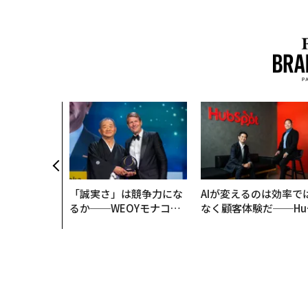
「誠実さ」は競争力にな
AIが変えるのは効率で
るか──WEOYモナコで
なく顧客体験だ──Hu
見た、くら寿司の経営哲
Spot Japanが語る「G
学
ow Better」な組織の
くり方