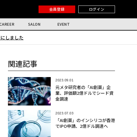
会員登録
ログイン
CAREER
SALON
EVENT
限にしました
関連記事
2023.09.01
元メタ研究者の「AI創薬」企
業、評価額2億ドルでシード資
金調達
2023.07.03
「AI創薬」のインシリコが香港
でIPO申請、2億ドル調達へ