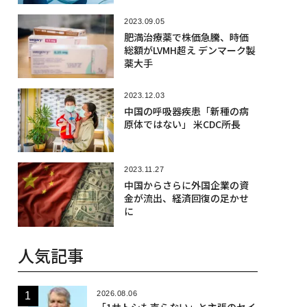
2023.09.05
肥満治療薬で株価急騰、時価
総額がLVMH超え デンマーク製
薬大手
2023.12.03
中国の呼吸器疾患「新種の病
原体ではない」 米CDC所長
2023.11.27
中国からさらに外国企業の資
金が流出、経済回復の足かせ
に
人気記事
2026.08.06
「1サトシも売らない」と主張のセイ