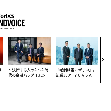
エン
ナ併
s 
タマ
を徹
は
〜決断する人のAI〜AI時
「老舗は常に新しい」。
b
代の金融パラダイムシフ
創業360年ＹＵＡＳＡと
r
ト、「超個別化」の核心
カクシンCEO田尻望が語
つ
【MUFG×ウェルスナビ
る、AIを超える人の価値
×PwC】