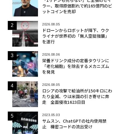
ラー、取得原価割れで約165億円のビ
ットコインを売却
2026.08.05
ドローンからロボットが降下、ウク
ライナが世界初の「無人空挺強襲」
を遂行
2026.08.06
栄養ドリンク成分の定番タウリンに
「老化細胞」を除去するメカニズム
を発見
2026.08.05
ロシアの攻撃で給油所が150キロにわ
たり全滅、ウは米国の引き寄せに奔
走 全面侵攻1623日目
2023.05.03
サムスン、ChatGPTの社内使用禁
止 機密コードの流出受け