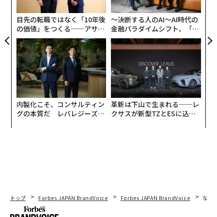
強い意志が互いを引きつけ、地球と月のような関係であ
グ
り続けるのだ。
目先の転職ではなく「10年後
〜決断する人のAI〜AI時代の
の価値」をつくる──アサイ
金融パラダイムシフト、「超
そんな二人の出会いはプログラミング。彼らがプログラ
ンの長期伴走型支援とは
個別化」の核心 【MUFG×ウ
ェルスナビ×PwC】
ミングと出会ったのは小学生の時だ。インターネットの
黎明期に生まれ、幼少期から遊びの延長でゲームを制作
していた高原氏。そして、インターネットサイトに関心
を持ち、小学生の時からサイト制作を行っていた河端
氏。幼少期からプログラミング経験を持つ共通点を持っ
内製化こそ、コンサルティン
革新は下山で生まれる──レ
た二人は、それぞれが大学院生・大学生の時に出会い意
グの本質だ レバレジーズが
クサスが新型TZとESに込め
気投合した。こうして二人は資本金10万円をもとに、渋
実践する、次世代ファームの
た「DISCOVER」の哲学
全貌
谷の小さな雑居ビルから学生起業家としての挑戦を始め
る。
非常識が常識へ変わる瞬間に、ビジネスは大き
く動く
2013年10月に株式会社Branding Engineerを設立後、創
トップ
Forbes JAPAN BrandVoice
Forbes JAPAN BrandVoice
なぜ
業期は受託事業がメインであった。受託で資金を作り新