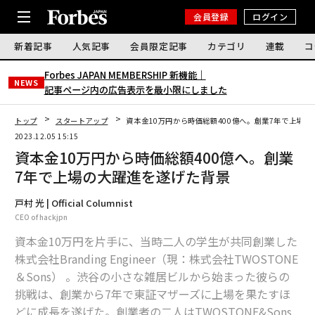
会員登録
ログイン
新着記事
人気記事
会員限定記事
カテゴリ
連載
コ
Forbes JAPAN MEMBERSHIP 新機能｜
NEWS
記事ページ内の広告表示を最小限にしました
トップ
スタートアップ
資本金10万円から時価総額400億へ。創業7年で上場
2023.12.05 15:15
資本金10万円から時価総額400億へ。創業
7年で上場の大躍進を遂げた背景
戸村 光 | Official Columnist
CEO of hackjpn
資本金10万円を片手に、当時二人の学生が共同創業した
株式会社Branding Engineer（現：株式会社TWOSTONE
＆Sons） 。渋谷の小さな雑居ビルから始まった彼らの
挑戦は、創業から7年で東証マザーズに上場を果たすほ
どに成長を遂げた。創業者の二人はTWOSTONE&Sons