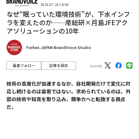
規事業を作ることを目標に、河端氏は2年間無我夢中で
2026.07.24 16:00
走り続けた。しかし、現実は受託にリソースを取られ思
なぜ“眠っていた環境技術”が、下水インフ
うように自社サービスがなかなか立ち上がらない。同氏
ラを変えたのか──産総研×月島JFEアク
は悩んだ挙句、ベトナムのオフショア拠点も引き払い、
アソリューションの10年
事業を一気に切り替える決意をした。そして20人体制の
組織は、創業者二人とアルバイト一人の三人による再ス
Forbes JAPAN BrandVoice Studio
タートとなったのである。
著者フォロー
記事を保存
「不合理な常識を疑い、新しい合
次ページ ＞
理的な常識を作り出す」
技術の高度化が加速するなか、自社開発だけで変化に対
応し続けるのは容易ではない。求められているのは、外
1
2
3
部の技術や知見を取り込み、競争力へと転換する視点
だ。
取材＝戸村光 文章＝金二美香
産業技術総合研究所（以下、産総研）は、先端技術の研
究開発にとどまらず、企業の新規事業創出や価値向上に
2026年9月号発売中
貢献してきた実績を有する。本連載では、産総研と企業