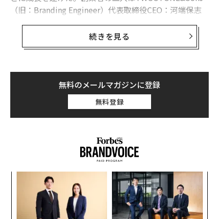
（旧：Branding Engineer）代表取締役CEO：河端保志
氏と、代表取締役COO：高原克弥氏。今回は河端氏よ
り、創業から時価総額400億円にまで上り詰め、今も圧
続きを見る
倒的な成長を続ける背景を紐解く。
資本金10万円から始まった上場ストーリー
無料のメールマガジンに登録
創業から7年弱で東証マザーズに上場を果たし、現在時
価総額約400億にまで成長を遂げている株式会社TWOST
無料登録
ONE&Sons。その始まりは資本金10万円からスタートし
た学生起業だ。創業者は株式会社TWOSTONE&Sons CE
O 河端保志氏とCOO 高原克弥氏。
彼らの関係性はまるで地球と月のようだ。互いの強い重
力が干渉し合い、地球と月はパートナーのような関係性
創に
「
を長年保っている。同社のオフィスには、その仲間たち
 JA
─
という意味を込めて、会議室一つ一つに惑星の名前が付
ら
“
けられている。共同創業者の河端氏と高原氏も、彼らの
シ