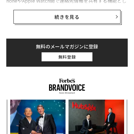
honeやApple Watch間で連絡先情報を共有する機能とし
ても知られている。だが、現在ニュースとなっているの
は、警察やいくつかのウェブサイトがこの機能を危険だ
続きを見る
と指摘しているためだ。では、実際のところどうなの
か？
AirDropに必要なもの
無料のメールマガジンに登録
まず第一に、すべてのiPhoneとApple WatchがAirDrop
無料登録
を利用できるわけではない。IOS17.1以降を搭載したiPh
one、つまりiPhone XR以降の、第2、第3世代のiPhone
SEを含む、今年のiPhone 15シリーズまでのiPhoneが必
要だ。Apple Watchの場合、watchOS 10.1以降が動作し
ている必要がある。つまり、Apple Watch Series 4以降
が対象となる。
創に
目
 JA
の
どのように機能するのか？
ン
“
今こそ言おう、これはかなりクールな機能だ。あるiPho
オ
neから別のiPhoneやApple Watchへと連絡先を共有した
ジ