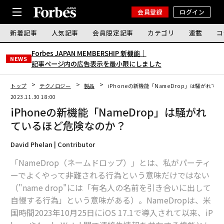
会員登録
ログイン
新着記事
人気記事
会員限定記事
カテゴリ
連載
コ
Forbes JAPAN MEMBERSHIP 新機能｜
NEWS
記事ページ内の広告表示を最小限にしました
トップ
テクノロジー
製品
iPhoneの新機能「NameDrop」は騒がれて
2023.11.30 18:00
iPhoneの新機能「NameDrop」は騒がれ
ているほど危険なのか？
David Phelan | Contributor
「NameDrop（ネームドロップ）」とは、私がパーティ
ーでよくやって非難される行為という意味だけではない
（"name drop"には「有名人の名前を引き合いに出して
自慢する行為」という意味がある）。NameDropは、米
国時間2023年10月25日にiOS 17.1で導入されて以来、iP