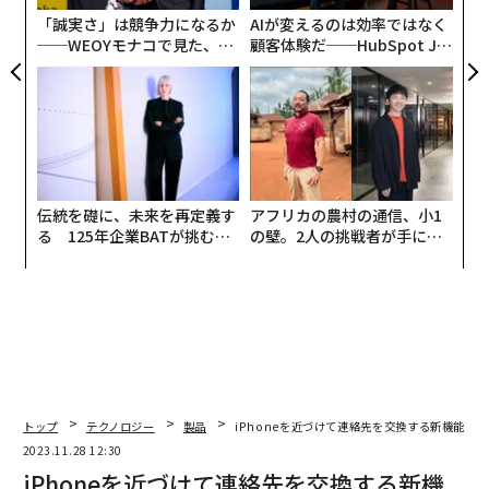
い場合、単に2つのデバイスを近づけるだけでいい。
「誠実さ」は競争力になるか
AIが変えるのは効率ではなく
──WEOYモナコで見た、く
顧客体験だ──HubSpot Ja
ら寿司の経営哲学
panが語る「Grow Better」
そうすると、2つのiPhoneは互いに近くにあることを認
な組織のつくり方
識し、振動する。画面上で素晴らしいアニメーションが
動き出して、画面の上部には今接続しているiPhoneの名
前が表示される。ここから、連絡先情報が画面に表示さ
れ、相手に自分の電話番号やメールアドレスを共有する
かどうか選択できる。それで完了だ。もう、「あなたの
伝統を礎に、未来を再定義す
アフリカの農村の通信、小1
電話番号は？ もしよかったら、この場で電話かけても
る 125年企業BATが挑むス
の壁。2人の挑戦者が手にし
モークレスな未来
た「次なる武器」
らえるかな？」といったやりとりは不要だ。そして、実
際に電話が鳴ると、一瞬何が起こっているのか忘れて、
電話に出なければと思う、ちょっと不快な瞬間もない。
これって、私だけだろうか？
要するに、これは連絡先を簡単に共有できる素晴らしい
方法だということだ。ただし、この機能は新しい連絡先
トップ
テクノロジー
製品
iPhoneを近づけて連絡先を交換する新機能「N
を共有するためのものであり、友人の携帯電話に既に登
2023.11.28 12:30
録されている連絡先を更新することはできないという点
iPhoneを近づけて連絡先を交換する新機