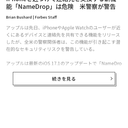
に注意しよう。
能「NameDrop」は危険 米警察が警告
Brian Bushard | Forbes Staff
アップルは先日、iPhoneやApple Watchのユーザーが近
くにあるデバイスと連絡先を共有できる機能をリリース
したが、全米の警察関係者は、この機能が引き起こす潜
在的なセキュリティリスクを警告している。
アップルは最新のiOS 17.1のアップデートで「NameDro
p（ネームドロップ）」と呼ばれる機能をリリースし、
数センチ以内にある他のiPhoneやApple Watchに保存さ
続きを見る
れた連絡先を共有できるようにした。この機能は、近く
にあるiPhoneに画像を送信するための機能のAirDropに
似たものとされている。
しかし、全米各地の警察当局は、NameDropが引き起こ
すプライバシーに関する懸念について警告を発してい
る。デトロイト郊外のオークランド郡保安官事務所は、