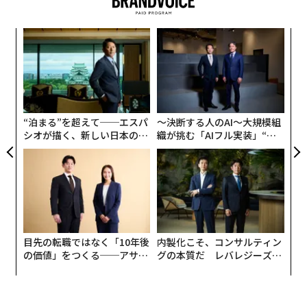
〜
金
個
〈7
ェ
ャ
ト
リア
“泊まる”を超えて──エスパ
〜決断する人のAI〜大規模組
UM
シオが描く、新しい日本のラ
織が挑む「AIフル実装」“使
グジュアリー（前編）
う”企業から“動く”企業へ【N
TTドコモビジネス×PwC】
目先の転職ではなく「10年後
内製化こそ、コンサルティン
の価値」をつくる──アサイ
グの本質だ レバレジーズが
ンの長期伴走型支援とは
実践する、次世代ファームの
全貌