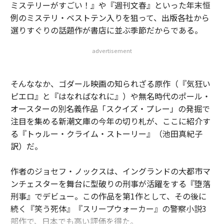
ミステリーがすごい！』や『週刊文春』といった年末恒
例のミステリ・ベストテン入りを狙って、出版各社から
選りすぐりの話題作が書店に並ぶ季節だからである。
advertisement
そんななか、ゴダール映画の知られざる原作（『気狂い
ピエロ』と『はなればなれに』）や無名時代のポール・
オースターの別名義作品「スクイズ・プレー」の発掘で
注目を集める新潮文庫の今年の切り札が、ここに紹介す
る『トゥルー・クライム・ストーリー』（池田真紀子
訳）だ。
作者のジョセフ・ノックスは、イングランドの大都市マ
ンチェスターを舞台に型破りの刑事が活躍をする『堕落
刑事』でデビュー。この作品を第1作として、その後に
続く『笑う死体』『スリープウォーカー』の警察小説3
部作で、日本でも高い評価を得た。