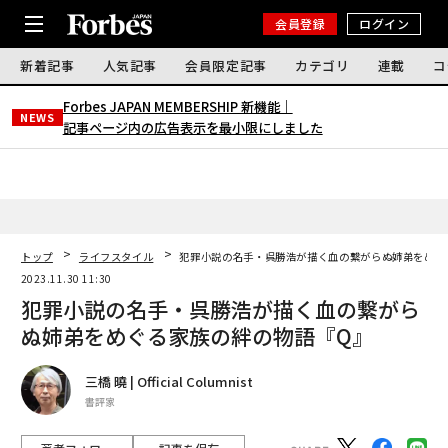
会員登録
ログイン
新着記事
人気記事
会員限定記事
カテゴリ
連載
コ
Forbes JAPAN MEMBERSHIP 新機能｜
NEWS
記事ページ内の広告表示を最小限にしました
トップ
ライフスタイル
犯罪小説の名手・呉勝浩が描く血の繋がらぬ姉弟をめぐ
2023.11.30 11:30
犯罪小説の名手・呉勝浩が描く血の繋がら
ぬ姉弟をめぐる家族の絆の物語『Q』
三橋 曉 | Official Columnist
書評家