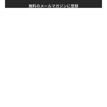
無料のメールマガジンに登録
無料登録
「
左右
T
革
日
ク
た「
なぜ“眠っていた環境技
〜決断する人のAI〜大規模組
術”が、下水インフラを変え
織が挑む「AIフル実装」“使
たのか──産総研×月島JFE
う”企業から“動く”企業へ【N
アクアソリューションの10年
TTドコモビジネス×PwC】