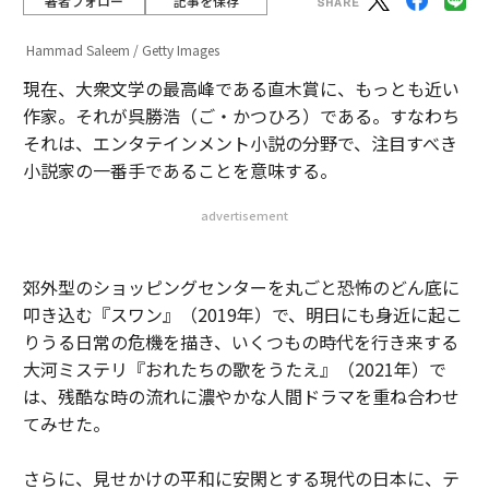
著者フォロー
記事を保存
Hammad Saleem / Getty Images
現在、大衆文学の最高峰である直木賞に、もっとも近い
作家。それが呉勝浩（ご・かつひろ）である。すなわち
それは、エンタテインメント小説の分野で、注目すべき
小説家の一番手であることを意味する。
advertisement
郊外型のショッピングセンターを丸ごと恐怖のどん底に
叩き込む『スワン』（2019年）で、明日にも身近に起こ
りうる日常の危機を描き、いくつもの時代を行き来する
大河ミステリ『おれたちの歌をうたえ』（2021年）で
は、残酷な時の流れに濃やかな人間ドラマを重ね合わせ
てみせた。
さらに、見せかけの平和に安閑とする現代の日本に、テ