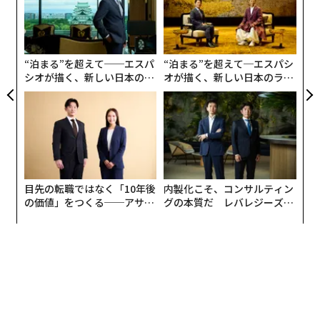
た「
な
術
た
そこで、iPhoneでChromeをメインに使っているなら、
ア
標準のブラウザーをChromeに設定しておこう。
“泊まる”を超えて──エスパ
“泊まる”を超えて─エスパシ
シオが描く、新しい日本のラ
オが描く、新しい日本のラグ
グジュアリー（前編）
ジュアリー（中編）
設定方法は、設定アプリからChromeを選択。「デフォ
ルトのブラウザアプリ」をタップして、SafariからChro
meに切り替えればオーケー。
手順 １
目先の転職ではなく「10年後
内製化こそ、コンサルティン
の価値」をつくる──アサイ
グの本質だ レバレジーズが
ンの長期伴走型支援とは
実践する、次世代ファームの
全貌