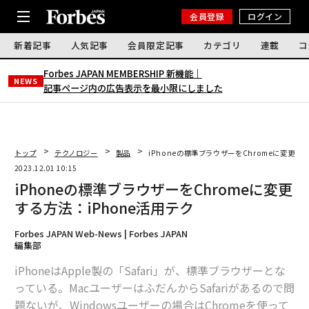
会員登録
ログイン
新着記事
人気記事
会員限定記事
カテゴリ
連載
コ
Forbes JAPAN MEMBERSHIP 新機能｜
NEWS
記事ページ内の広告表示を最小限にしました
トップ
テクノロジー
製品
iPhoneの標準ブラウザーをChromeに変更する
2023.12.01 10:15
iPhoneの標準ブラウザーをChromeに変更
する方法：iPhone活用テク
Forbes JAPAN Web-News | Forbes JAPAN
編集部
iPhoneはApple製の「Safari」が、標準ブラウザーとな
っている。MacユーザーはふだんからSafariがあるので問
題ないが、Windowsユーザーの場合はChromeを使って