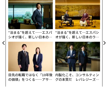
革
hromeで開くようになる。
ク
た「
な
術
た
ア
“泊まる”を超えて──エスパ
“泊まる”を超えて─エスパシ
シオが描く、新しい日本のラ
オが描く、新しい日本のラグ
グジュアリー（前編）
ジュアリー（中編）
目先の転職ではなく「10年後
内製化こそ、コンサルティン
の価値」をつくる──アサイ
グの本質だ レバレジーズが
ンの長期伴走型支援とは
実践する、次世代ファームの
全貌