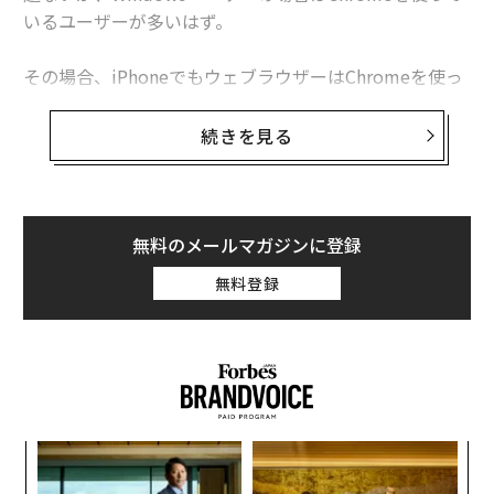
いるユーザーが多いはず。
その場合、iPhoneでもウェブラウザーはChromeを使っ
たほうが、ログイン情報やブックマークなども共有され
るので便利。しかし、カメラアプリを使ってQRコードか
続きを見る
らウェブサイトに移動するといった場合などでは、標準
ブラウザーのSafariが起動してしまう。
無料のメールマガジンに登録
無料登録
革
ク