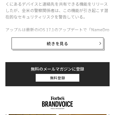
くにあるデバイスと連絡先を共有できる機能をリリース
したが、全米の警察関係者は、この機能が引き起こす潜
手順 ３
在的なセキュリティリスクを警告している。
アップルは最新のiOS 17.1のアップデートで「NameDro
p（ネームドロップ）」と呼ばれる機能をリリースし、
数センチ以内にある他のiPhoneやApple Watchに保存さ
続きを見る
れた連絡先を共有できるようにした。この機能は、近く
にあるiPhoneに画像を送信するための機能のAirDropに
似たものとされている。
無料のメールマガジンに登録
しかし、全米各地の警察当局は、NameDropが引き起こ
無料登録
すプライバシーに関する懸念について警告を発してい
る。デトロイト郊外のオークランド郡保安官事務所は、
この機能を無効にするよう住民に呼びかけており、テネ
シー州の保安官事務所は、iPhoneを近づけるだけで連絡
先を共有できるNameDropへの注意を促している。
以降はQRコードで読み込んだURLの表示や、別アプリで
「システムブラウザで開く」を選ぶと、SafariではなくC