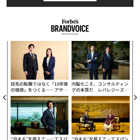
ここでは、人気グルメブログ「
タケマシュラン
」から以
下、「一流の客」と評価されるために備えておきたい50
のマナーを数回に分けて転載、紹介する。
ここに書かれていることだけがかならずしも正解ではな
いだろうが、筆者も「強制力は無いが価値がある」マナ
な
ーブックを構築したいと書いているように、ここでいっ
術
たん「答え合わせ」をしてみるのは一興だろう。われわ
た
「
れの「今の、これまでの」マナーはどこが間違えていた
ア
─
のか？──実用教養情報として今夜の、来週の会食にも
ら
応用したい。
目先の転職ではなく「10年後
内製化こそ、コンサルティン
の価値」をつくる──アサイ
グの本質だ レバレジーズが
（前記事：「
ンの長期伴走型支援とは
実践する、次世代ファームの
高級レストランは客のマナーのここを見ている。ソムリ
全貌
エには2要素だけを伝えよ
」）
“泊まる”を超えて──エスパ
“泊まる”を超えて─エスパシ