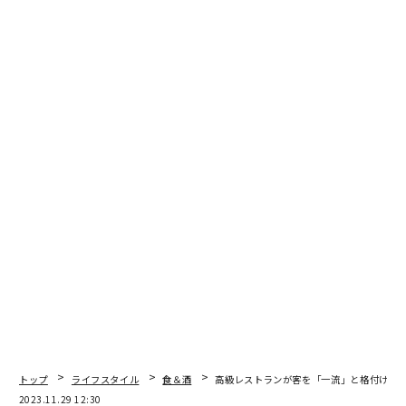
関連記事
高級レストランが客を「一流」と格付ける52のマナー、カトラリー編
プロテニスプレイヤー御用達 老舗の「あんこ」でエネルギーチャージ
シャンパーニュ「ニコラ・フィアット」に学ぶ、成功する共同体の在り方
スパークリング・ワインの有望株、英国「ガスボーン」の進化
9人のシェフが国宝松本城に集結 二夜限りの特別な宴の狙い
タグ：
メンタルヘルス
ジャンクフード
advertisement
トップ
ライフスタイル
食＆酒
高級レストランが客を「一流」と格付ける5
2023.11.29 12:30