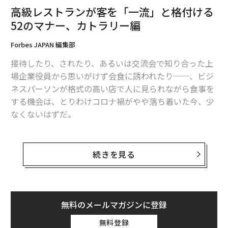
高級レストランが客を「一流」と格付ける
52のマナー、カトラリー編
Forbes JAPAN 編集部
接待したり、されたり、あるいは交流会で知り合った上
場企業役員から思いがけず会食に誘われたり──、ビジ
ネスパーソンが格式の高い店で人に見られながら食事を
する機会は、とりわけコロナ禍がやや落ち着いた今、少
なくないはずだ。
実は高級店であればこそ、店は毎晩の客を見ているとい
う。それであれば、レストラン側が一体、当夜のどんな
続きを見る
マナーで客を「値踏み」しているのか知っておいてもよ
いのではないだろうか。店に「上客」と認められれば、
会食相手にも当然、ポジティブなインプレッション効果
があるはずだ。
無料のメールマガジンに登録
無料登録