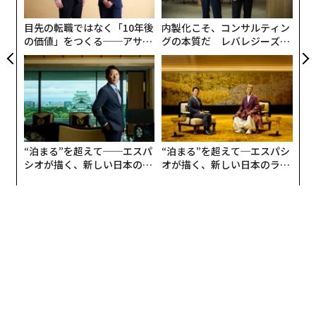
ら
目先の転職ではなく「10年後
内製化こそ、コンサルティン
の価値」をつくる──アサイ
グの本質だ レバレジーズが
ンの長期伴走型支援とは
実践する、次世代ファームの
全貌
調査では、小学校5年生と6年生の男女57人に、ソフトキ
ャンディー6種類とグミ6種類を2日間かけて1個ずつ食
べ、それぞれにどれだけ幸せを感じるかを7段階で評価
してもらった。また、10個のオノマトペに対してどう感
じるかも答えてもらい、これらのデータをもとに、AIと
“泊まる”を超えて──エスパ
“泊まる”を超えて─エスパシ
オノマトペの研究者である電気通信大学副学長、坂本真
シオが描く、新しい日本のラ
オが描く、新しい日本のラグ
グジュアリー（前編）
ジュアリー（中編）
樹氏が開発した感性評価AI「Hapina」でオノマトペから
受ける印象を数値化し、幸福感との関係性を解析した。