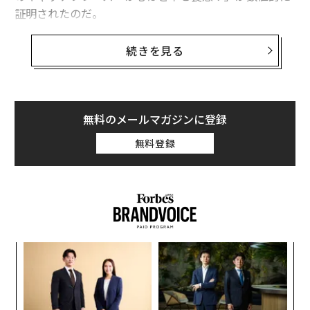
証明されたのだ。
「さくさくしておいしいね」とか「ふわふわの食感」な
続きを見る
ど、お菓子を食べたときの感触をオノマトペ（擬態語、
擬声語）で表現することが多いが、森永製菓と電気通信
大学は共同研究で、オノマトペと幸福感との関連性を、
小学校を対象にしたアンケート調査とAIを使って解析し
無料のメールマガジンに登録
た。それにより、ソフトキャンディーやグミの食感を表
無料登録
すオノマトペと幸福感との関係性が明らかになり、さら
にハイチュウは、類似のお菓子のなかでも幸福感が高い
ことがわかった。
な
術
た
「
ア
─