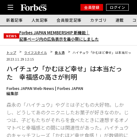
会員登録
ログイン
新着記事
人気記事
会員限定記事
カテゴリ
連載
コ
Forbes JAPAN MEMBERSHIP 新機能｜
NEWS
記事ページ内の広告表示を最小限にしました
トップ
ライフスタイル
食＆酒
ハイチュウ「かむほど幸せ」は本当だった
2023.11.29 12:15
ハイチュウ「かむほど幸せ」は本当だっ
た 幸福感の高さが判明
Forbes JAPAN Web-News | Forbes JAPAN
編集部
森永の「ハイチュウ」やグミは子どもの大好物。しか
し、どうしてあのクニクニしたお菓子が好きなのか。じ
つは、子どもたちがそれらを食べたときに連想するオノ
マトペと幸福感との間には関連性があった。ハイチュウ
のキャッチフレーズ「かむほど幸せ食感！」が数値的に