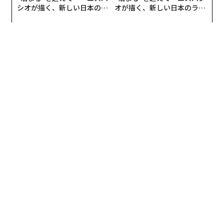
SEE
ALSO
シオが描く、新しい日本のラ
オが描く、新しい日本のラグ
グジュアリー（前編）
ジュアリー（中編）
【秘伝まとめ】高級レストランで
「一流の客」と囁かれるマナー52
食事の序盤から中盤
24.ケータイをチェックするな
これも女性に多い減点ポイントです。「テーブルの上に
ケータイを置くな」に通じるのですが、ケータイがピコ
ピコ光るたびに内容をチェックし返信するなどは言語道
断です。目の前の料理や男性よりも、ここに居ない誰か
との繋がりが重要なのであれば、最初からこのような店
に来ないほうが皆ハッピーです。ホストは物凄いコスト