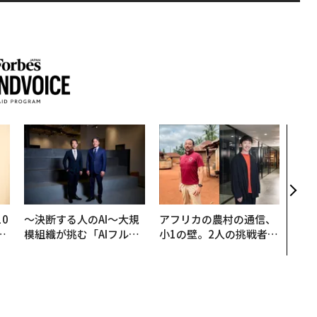
「コ
果を左
E」
「挑
0
〜決断する人のAI〜大規
アフリカの農村の通信、
─
模組織が挑む「AIフル実
小1の壁。2人の挑戦者が
型
装」“使う”企業から“動
手にした「次なる武器」
く”企業へ【NTTドコモ
ビジネス×PwC】