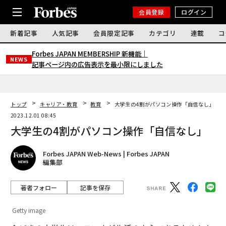
会員登録
ログイン
新着記事
人気記事
会員限定記事
カテゴリ
連載
コ
Forbes JAPAN MEMBERSHIP 新機能｜
NEWS
記事ページ内の広告表示を最小限にしました
トップ
キャリア・教育
教育
大学生の4割がパソコン操作「自信なし」
2023.12.01 08:45
大学生の4割がパソコン操作「自信なし」
Forbes JAPAN Web-News | Forbes JAPAN
編集部
著者フォロー
記事を保存
Getty image