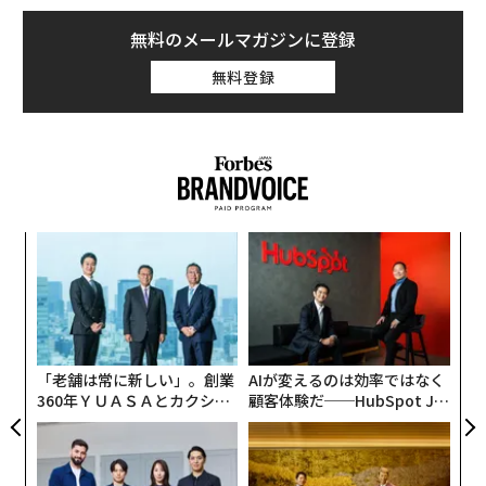
無料のメールマガジンに登録
無料登録
大蔵小学校、御蔵小学校、明和小学校、萩野小学校、新
目
盛小学校の児童約30人がオンラインで参加したこの特別
の
ン
授業は、テクノロジーとの関わり方について、文章や対
伝
話を通して多角的に深く考える力を養うことを目的とし
る
モ
たもの。授業を企画した大蔵小学校の村上武教諭は、豊
橋技術科学大学で人間とロボットとの関わりを研究する
「老舗は常に新しい」。創業
AIが変えるのは効率ではなく
岡田美智男教授が著した小学校5年生向けの教材「『弱
360年ＹＵＡＳＡとカクシン
顧客体験だ──HubSpot Ja
CEO田尻望が語る、AIを超え
panが語る「Grow Better」
いロボット』だからこそできること」を使おうと考え
る人の価値
な組織のつくり方
た。そして、パナソニック エンターテインメント＆コミ
ュニケーションのNICOBOプロジェクトリーダー増田陽