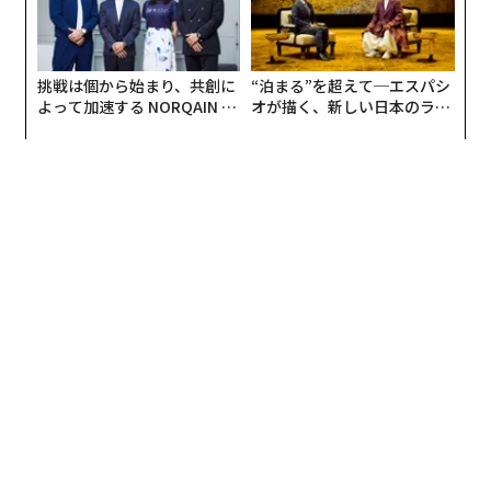
一郎氏へ参加を依頼し、実現したというわけだ。
NICOBOは「心の豊かさ」という価値提供を模索するパ
挑戦は個から始まり、共創に
“泊まる”を超えて─エスパシ
ナソニックの社員が、周囲の人の力を借りて仕事を行う
よって加速する NORQAIN JA
オが描く、新しい日本のラグ
PAN 特別座談会
ジュアリー（中編）
「弱いロボット」という岡田教授のコンセプトに共鳴し
て開発され、製品化された。基本的に何もしない。
SEE
ALSO
「弱いロボット」が発売、オナラし
たりボーッとするロボットの意義
授業では、生成AIやインターネットのリスクについて、
テクノロジーの進歩による弊害と利益、人の少ない地域
では強いロボットやテクノロジーと弱いロボットとのど
ちらが必要かといった問題を児童が語り合った。授業