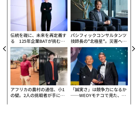
シ
グ
「
左右
T
日
伝統を礎に、未来を再定義す
パシフィックコンサルタンツ
る 125年企業BATが挑むス
技師長の"北極星"。災害への
モークレスな未来
無力感を乗り越え見つけた、
防災一筋20年の答え
アフリカの農村の通信、小1
「誠実さ」は競争力になるか
の壁。2人の挑戦者が手にし
──WEOYモナコで見た、く
た「次なる武器」
ら寿司の経営哲学