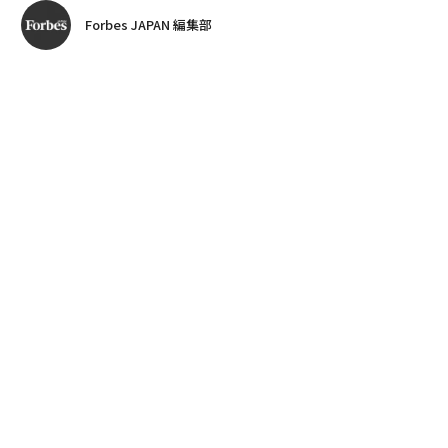
Forbes JAPAN 編集部
著者フォロー
記事を保存
全ての画像を見る
Forbes JAPAN編集長編著『
Forbes JAPANが選ぶ 未来をひらく言葉
』から、Forbes
が過去取材したビジネスリーダーたちの名言を紹介す
る。
advertisement
正解のない時代に「未来をひらく」仕事をなし得た彼
ら・彼女たちは、自らの行動からどんな言葉を紡ぎ、何
を導き出したのか。「名言こそ未来に伝えるべき共有物
だ」をコンセプトに、リーダーたちの言葉をひもとき、