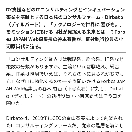
DX支援などのITコンサルティングとインキュベーション
事業を基軸とする日本発のコンサルファーム・Dirbato
（ディルバート）。「テクノロジーで世界に 喜びを。」
をミッションに掲げる同社が見据える未来とは―？Forb
es JAPAN Web編集長の谷本有香が、同社執行役員の小
河原尚代に迫る。
「コンサルティング業界では戦略系、総合系、IT系など
複数の分類がありますが、主流といえば戦略系、総合
系。IT系は階層でいえば、それらの下に見られがちでし
た」なぜITに特化するのか―そう問いかけるForbes JAP
AN Web編集長の谷本 有香（下写真右）に対し、Dirbat
o（ディルバート）の執行役員・小河原尚代はそう口を
開いた。
Dirbatoは、2018年にCEOの金山泰英によって創業され
たITコンサルティングファームだ。従来の階層を前にし