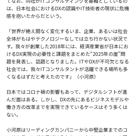
てなお、同社がITコンサルティングを基軸としているの
は、日本社会におけるDXの認識やIT技術者の現状に危機
感を抱いたからだという。
「世界が絶え間なく変化するいま、企業、あるいは社会
全体がもはやテクノロジーなしでは立ち行かない状況で
す。我々が創業した2018年には、経済産業省が日本にお
けるDX実現の必要性と課題をまとめた“2025年の崖”問
題を発表し、話題となりました。ITやDXが不可欠となる
社会では、我々ITコンサルタントが活躍できる場所も多
くなるはずだと考えたのです」（小河原）
日本ではコロナ禍の影響もあって、デジタルシフトが進
んだ面はある。しかし、DXの先にあるビジネスモデルや
働き方の改革までを実現できているケースはそう多くは
ない。
小河原はリーディングカンパニーから中堅企業までのコ