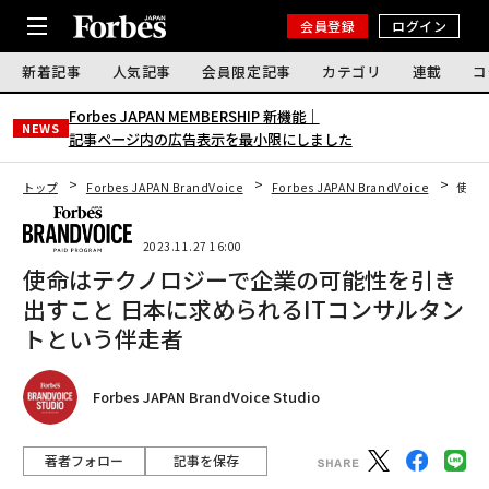
会員登録
ログイン
新着記事
人気記事
会員限定記事
カテゴリ
連載
コ
Forbes JAPAN MEMBERSHIP 新機能｜
NEWS
記事ページ内の広告表示を最小限にしました
トップ
Forbes JAPAN BrandVoice
Forbes JAPAN BrandVoice
使命
2023.11.27 16:00
使命はテクノロジーで企業の可能性を引き
出すこと 日本に求められるITコンサルタン
トという伴走者
Forbes JAPAN BrandVoice Studio
著者フォロー
記事を保存