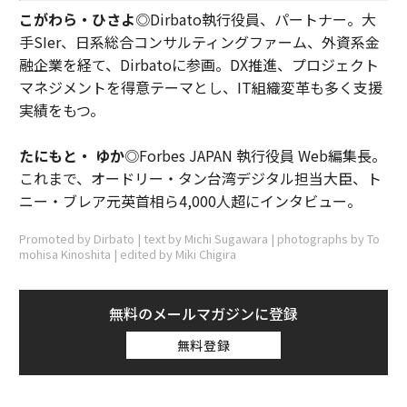
こがわら・ひさよ
◎Dirbato執行役員、パートナー。大
手SIer、日系総合コンサルティングファーム、外資系金
融企業を経て、Dirbatoに参画。DX推進、プロジェクト
マネジメントを得意テーマとし、IT組織変革も多く支援
実績をもつ。
たにもと・ ゆか
◎Forbes JAPAN 執行役員 Web編集長。
これまで、オードリー・タン台湾デジタル担当大臣、ト
ニー・ブレア元英首相ら4,000人超にインタビュー。
Promoted by Dirbato | text by Michi Sugawara | photographs by To
mohisa Kinoshita | edited by Miki Chigira
無料のメールマガジンに登録
無料登録