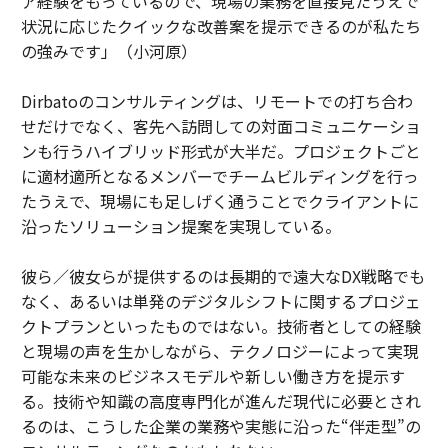
ア経験をもっているので、現場の業務を直接見たうえで
状況に応じたクイックな改善案を提示できるのが私たち
の強みです」（小河原）
Dirbatoのコンサルティングは、リモートでの打ち合わ
せだけでなく、客先へ訪問しての対面コミュニケーショ
ンも行うハイブリッド形式が大半だ。プロジェクトごと
に適材適所となるメンバーでチームビルディングを行っ
たうえで、現場にも足しげく通うことでクライアントに
沿ったソリューション提案を実現している。
彼ら／彼女らが提供するのは長期的で遠大なDX戦略でも
なく、あるいは単発のデジタルシフトに関するプロジェ
クトプランといったものではない。技術者としての経験
と現場の声を生かしながら、テクノロジーによって実現
可能な未来のビジネスモデルや新しい働き方を提示す
る。技術や知識の高度専門化が進んだ現代に必要とされ
るのは、こうした企業の業務や実態に沿った“伴走型”の