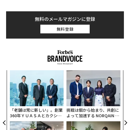
大手メゾンに多くみられる。一方レコルタン・マニピュ
ラン（RM）は栽培、醸造、瓶詰めまでを一貫して行う
2026年9月号発売中
造り手で小規模生産者に多いのが特徴だ。
無料のメールマガジンに登録
無料登録
最新号の購入はこちらから
「ネゴシアンはやっぱり安定してますね」とか「最近レ
コルタンを開拓しているんです」などとサラリと言えた
ら、あなたはかなりのシャンパーニュ通に映るだろう。
メンバーシップに登録する
業務形態として有名なのは上記2つだが、それ以外にも
幾つかあり、今回特に注目したいのが、“コーペラティ
ナ併
〜
ヴ・ド・マニピュラン（CM）”だ。組合に所属する農家
k」
金
のブドウを合わせて醸造を行い、協同組合のブランドで
関連記事
ック
個
内
販売する形態だが、有名ブランドであるニコラ・フィア
由
ェ
グ
シャンパーニュに学ぶ「価値を高める」ブランディング
ットがこの形態をとっていることは、実はあまり知られ
実
ていない。
全
高級レストランは客のマナーのここを見る。ソムリエに伝えるべきは2点だ
「老舗は常に新しい」。創業
挑戦は個から始まり、共創に
け
360年ＹＵＡＳＡとカクシン
よって加速する NORQAIN JA
同社の創業は1976年であり、リュイナール社（1729
CEO田尻望が語る、AIを超え
PAN 特別座談会
じわじわと盛り上がる「山梨県ガストロノミー」の景色
年）やモエ・エ・シャンドン社（1743年）のような他の
る人の価値