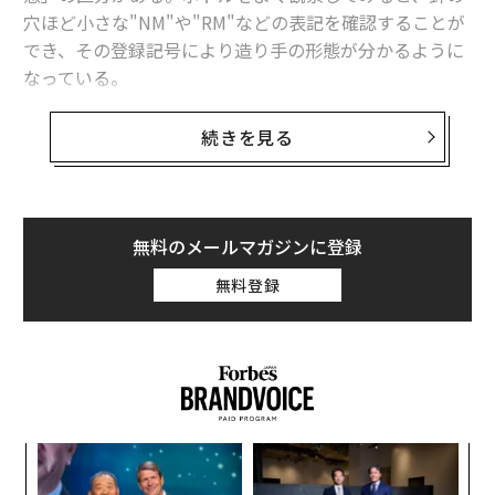
穴ほど小さな"NM"や"RM"などの表記を確認することが
でき、その登録記号により造り手の形態が分かるように
なっている。
ネゴシアン・マニピュラン（NM）は、契約農家から購
続きを見る
入したブドウを使用する造り手のことを指し、大規模な
大手メゾンに多くみられる。一方レコルタン・マニピュ
ラン（RM）は栽培、醸造、瓶詰めまでを一貫して行う
造り手で小規模生産者に多いのが特徴だ。
無料のメールマガジンに登録
無料登録
「ネゴシアンはやっぱり安定してますね」とか「最近レ
コルタンを開拓しているんです」などとサラリと言えた
ら、あなたはかなりのシャンパーニュ通に映るだろう。
業務形態として有名なのは上記2つだが、それ以外にも
幾つかあり、今回特に注目したいのが、“コーペラティ
義す
な
ヴ・ド・マニピュラン（CM）”だ。組合に所属する農家
むス
術
のブドウを合わせて醸造を行い、協同組合のブランドで