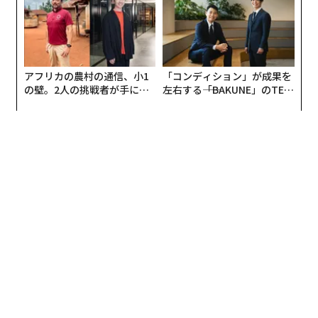
大手メゾンに比べて圧倒的に歴史が短い。この短期間に
高級レストランではメニューを熟読せよ。店が「一流の客だ」と唸る52の
これだけ規模を拡大し、知名度を確立させ、フランス国
マナー
内販売数量No.1の売り上げを誇るまでに成長させた秘訣
肉には赤を、魚には白を、そして恋にはシャンパーニュを
はどこにあるのか。10月下旬に来日されたチーフワイン
アフリカの農村の通信、小1
「コンディション」が成果を
メーカー、ギョーム・ロフィアン氏に聞いた。
の壁。2人の挑戦者が手にし
左右する――「BAKUNE」のTEN
た「次なる武器」
TIALが支える「挑戦者の明
進化する共同体
日」
advertisement
ニコラ・フィアットの歴史は、1972年にアンリ・マッカ
ールがシャンパーニュ醸造センターを創立したところに
端を発する。当時はブドウの余剰収穫が続いていたた
め、その販売を確実なものにするために生産者の協力体
制が求められたのだ。
農家とメゾンの橋渡し的役割を務めていたアンリ・マッ
カールと、実力派実業家であるニコラ・フィアットの出
会いにより、協同組合としての「シャンパーニュ・ニコ
ラ・フィアット醸造センター」が誕生したのは1986年。
その協力体制による成長は著しく、1995年には100万本