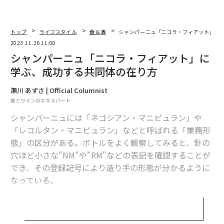
トップ
ライフスタイル
食＆酒
シャンパーニュ「ニコラ・フィアット」に
2023.11.26 11:00
ギョーム・ロフィアン氏と共にテイスティングした5種類のキュヴェ
シャンパーニュ「ニコラ・フィアット」に
学ぶ、成功する共同体の在り方
「この短期間における成長は協力農家の尽力なしでは成
し遂げることはできません。そして、農家との確固たる
瀬川 あずさ | Official Columnist
連携体制を築くには、ブドウを提供してもらうだけでな
食とワインのエキスパート
く運命共同体としてウィンウィンの関係を築くことが必
シャンパーニュには「ネゴシアン・マニピュラン」や
須なのです」
「レコルタン・マニピュラン」などと呼ばれる「業務形
態」の区分がある。ボトルをよく観察してみると、針の
次ページ ＞
ともに成長する関係
穴ほど小さな"NM"や"RM"などの表記を確認することが
でき、その登録記号により造り手の形態が分かるように
なっている。
1
2
ネゴシアン・マニピュラン（NM）は、契約農家から購
文＝瀬川あずさ
入したブドウを使用する造り手のことを指し、大規模な