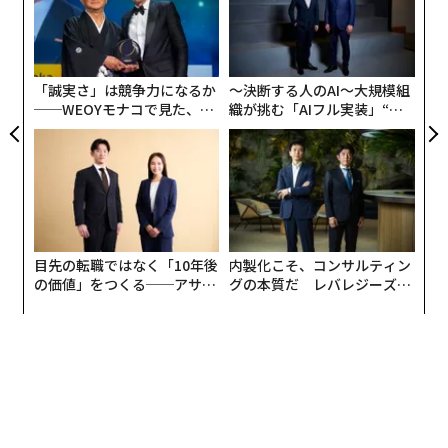
た
エ
販売する形態だが、有名ブランドであるニコラ・フィア
ア
設オ
ットがこの形態をとっていることは、実はあまり知られ
が
ていない。
が
「誠実さ」は競争力になるか
〜決断する人のAI〜大規模組
──WEOYモナコで見た、く
織が挑む「AIフル実装」“使
同社の創業は1976年であり、リュイナール社（1729
ら寿司の経営哲学
う”企業から“動く”企業へ【N
年）やモエ・エ・シャンドン社（1743年）のような他の
TTドコモビジネス×PwC】
大手メゾンに比べて圧倒的に歴史が短い。この短期間に
これだけ規模を拡大し、知名度を確立させ、フランス国
内販売数量No.1の売り上げを誇るまでに成長させた秘訣
はどこにあるのか。10月下旬に来日されたチーフワイン
目先の転職ではなく「10年後
内製化こそ、コンサルティン
メーカー、ギョーム・ロフィアン氏に聞いた。
の価値」をつくる──アサイ
グの本質だ レバレジーズが
ンの長期伴走型支援とは
実践する、次世代ファームの
進化する共同体
全貌
ニコラ・フィアットの歴史は、1972年にアンリ・マッカ
ールがシャンパーニュ醸造センターを創立したところに
端を発する。当時はブドウの余剰収穫が続いていたた
め、その販売を確実なものにするために生産者の協力体