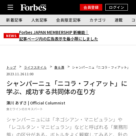
会員登録
ログイン
新着記事
人気記事
会員限定記事
カテゴリ
連載
コ
Forbes JAPAN MEMBERSHIP 新機能｜
NEWS
記事ページ内の広告表示を最小限にしました
トップ
ライフスタイル
食＆酒
シャンパーニュ「ニコラ・フィアット」に
2023.11.26 11:00
シャンパーニュ「ニコラ・フィアット」に
学ぶ、成功する共同体の在り方
瀬川 あずさ | Official Columnist
食とワインのエキスパート
シャンパーニュには「ネゴシアン・マニピュラン」や
「レコルタン・マニピュラン」などと呼ばれる「業務形
態」の区分がある。ボトルをよく観察してみると、針の