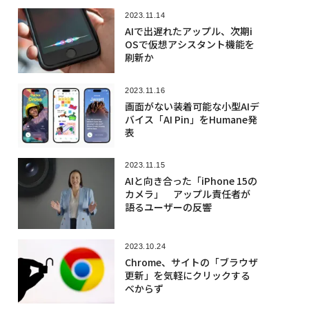
2023.11.14
AIで出遅れたアップル、次期i
OSで仮想アシスタント機能を
刷新か
2023.11.16
画面がない装着可能な小型AIデ
バイス「AI Pin」をHumane発
表
2023.11.15
AIと向き合った「iPhone 15の
カメラ」 アップル責任者が
語るユーザーの反響
2023.10.24
Chrome、サイトの「ブラウザ
更新」を気軽にクリックする
べからず