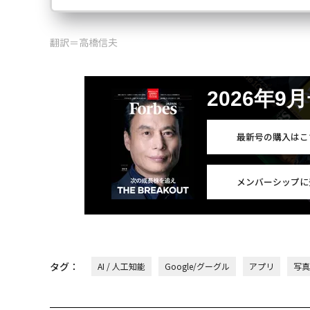
翻訳＝高橋信夫
2026年9
最新号の購入はこ
メンバーシップに
タグ：
AI / 人工知能
Google/グーグル
アプリ
写真