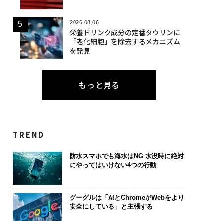
2026.08.06
栄養ドリンク成分の定番タウリンに
「老化細胞」を除去するメカニズム
を発見
もっと見る
TREND
防水スマホでも海水はNG 水没時に絶対
にやってはいけない4つの行動
グーグルは「AIとChromeがWebをより
安全にしている」と主張する