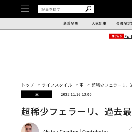
新着記事
人気記事
会員限定
Fo
NEWS
トップ
ライフスタイル
車
超稀少フェラーリ、
車
2023.11.16 13:00
超稀少フェラーリ、過去最
Alistair Charlton | Contributor