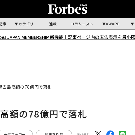
記事
カテゴリ
連載
コラムニスト
AWARD
rbes JAPAN MEMBERSHIP 新機能｜
記事ページ内の広告表示を最小
過去最高額の78億円で落札
高額の78億円で落札
著者フォロー
記事を保存