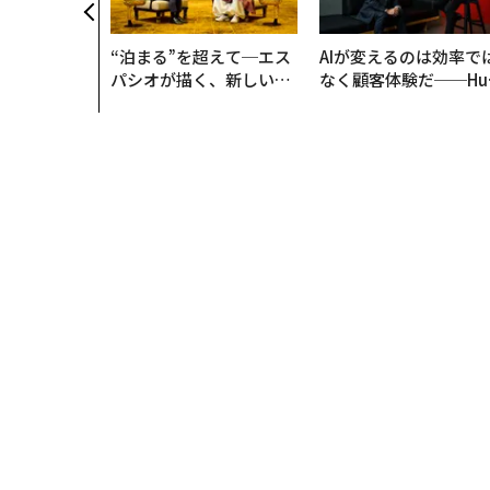
“泊まる”を超えて─エス
AIが変えるのは効率で
パシオが描く、新しい日
なく顧客体験だ──Hu
本のラグジュアリー（中
Spot Japanが語る「G
編）
ow Better」な組織の
くり方
トップ
ライフスタイル
時計
F1、シューマッハ
時計
2024.05.20 18:00
F1、シューマッハの腕時計