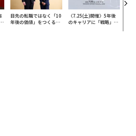
R」
は
目先の転職ではなく「10
〈7.25(土)開催〉5年後
b
年後の価値」をつくる─
のキャリアに「戦略」は
r
─アサインの長期伴走型
あるか。トップエグゼク
つ
支援とは
ティブのキャリアに触れ
る1日│CAREER SUMMI
T 2026
の腕時計コレクションが合計6.9億円で高額落札
コレクションが合計6.9億円