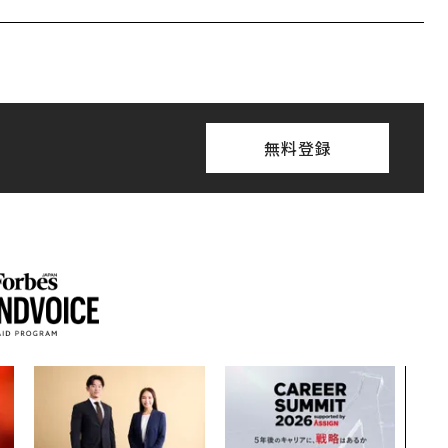
無料登録
革新
─レ
Sに