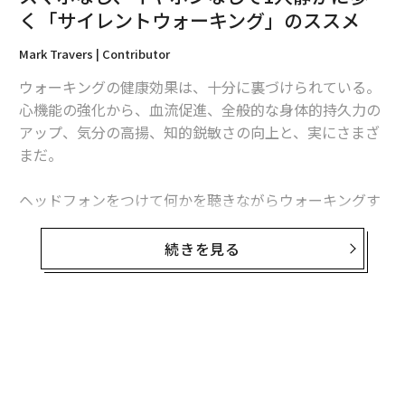
く「サイレントウォーキング」のススメ
編集＝木内涼子
Mark Travers | Contributor
ウォーキングの健康効果は、十分に裏づけられている。
2026年9月号発売中
心機能の強化から、血流促進、全般的な身体的持久力の
アップ、気分の高揚、知的鋭敏さの向上と、実にさまざ
まだ。
最新号の購入はこちらから
ヘッドフォンをつけて何かを聴きながらウォーキングす
メンバーシップに登録する
る人が多いが、新たなトレンド「サイレントウォーキン
グ」が注目を浴びている。テクノロジーの類いをいっさ
続きを見る
い使わず、周囲の物理的環境に浸りながら1人静かに歩
くウォーキングだ。
関連記事
いつもの散歩をサイレントウォーキングに変えるだけ
スマホなし、イヤホンなしで1人静かに歩く「サイレントウォーキング」の
で、メンタルヘルスにいくつかの効果がもたらされる
ススメ
と、サイレントウォーキング推奨派は力説している。