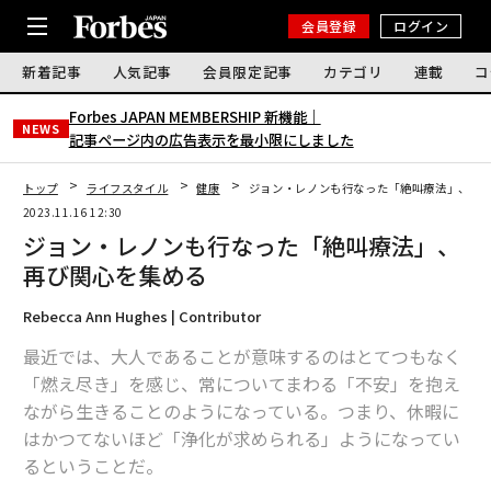
会員登録
ログイン
新着記事
人気記事
会員限定記事
カテゴリ
連載
コ
Forbes JAPAN MEMBERSHIP 新機能｜
NEWS
記事ページ内の広告表示を最小限にしました
トップ
ライフスタイル
健康
ジョン・レノンも行なった「絶叫療法」、再
2023.11.16 12:30
ジョン・レノンも行なった「絶叫療法」、
再び関心を集める
Rebecca Ann Hughes | Contributor
最近では、大人であることが意味するのはとてつもなく
「燃え尽き」を感じ、常についてまわる「不安」を抱え
ながら生きることのようになっている。つまり、休暇に
はかつてないほど「浄化が求められる」ようになってい
るということだ。