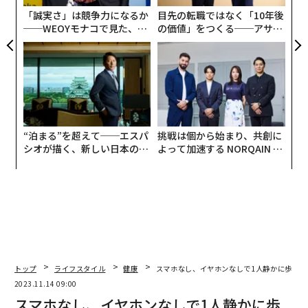
な
「誠実さ」は競争力になるか
目先の転職ではなく「10年後
──WEOYモナコで見た、く
の価値」をつくる──アサイ
ら寿司の経営哲学
ンの長期伴走型支援とは
“泊まる”を超えて──エスパ
挑戦は個から始まり、共創に
シオが描く、新しい日本のラ
よって加速する NORQAIN JA
グジュアリー（前編）
PAN 特別座談会
トップ
ライフスタイル
健康
スマホなし、イヤホンなしで1人静かに歩く「
2023.11.14 09:00
スマホなし、イヤホンなしで1人静かに歩