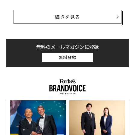
そこで、英国にあるホテルが試験的に、新たなウェルネ
スプログラムを導入した。それは、高額な機器に費用を
続きを見る
かけることもなく、抑圧された感情やストレスを発散で
きるというもの──ただ大声で叫ぶというものだ。
専門用語では「原初療法（プライマル・セラピー）」と
無料のメールマガジンに登録
呼ばれるこの「絶叫療法」は、1970年代に心理学者のア
無料登録
ーサー・ヤノフが考案したもので、一時は自己啓発の分
野で高い関心を集めた。「神経症は抑圧されている幼少
期のトラウマ（心的外傷）によって引き起こされてい
る」との概念に基づいている。
内
グ
実
A
全
顧客
pa