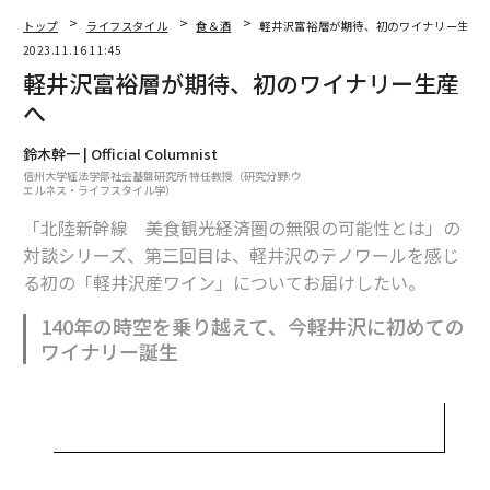
トップ
ライフスタイル
食＆酒
軽井沢富裕層が期待、初のワイナリー生産
2023.11.16 11:45
軽井沢富裕層が期待、初のワイナリー生産
へ
鈴木幹一 | Official Columnist
信州大学経法学部社会基盤研究所 特任教授（研究分野:ウ
エルネス・ライフスタイル学）
「北陸新幹線 美食観光経済圏の無限の可能性とは」の
対談シリーズ、第三回目は、軽井沢のテノワールを感じ
る初の「軽井沢産ワイン」についてお届けしたい。
140年の時空を乗り越えて、今軽井沢に初めての
軽井沢アンワイナリーの前で。左が田口あきこさん、右がオーナーの松村清美さ
ワイナリー誕生
ん
軽井沢の泡を新しいトレンドに
軽井沢で待望の初のワイナリーがオープンした。軽井沢
は、標高1000メートルの冷涼な気候のため、今までワイ
鈴木幹一（以下、鈴木）
：軽井沢アンワイナリーでは、
ン用ブドウ生産には不向きな場所と言われていた。その
小諸市で自社栽培したシャンパーニュ品種（シャルド
軽井沢に、この10月「軽井沢アンワイナリー」がオープ