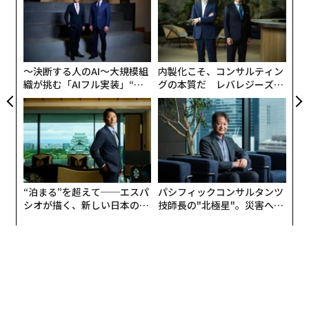
北海道やドイツ、アメリカからブドウ種子を取り寄せ、
モ
「
ワイン用ブドウ作りに挑戦したが、あまりにも寒い軽井
左右
沢の気候風土・土壌が合わず、3年の努力もむなしく失
T
敗してしまった。その後、雨宮敬次郎は不屈の精神で、
日
〜決断する人のAI〜大規模組
内製化こそ、コンサルティン
軽井沢にカラ松を700万本も植樹して、今の自然豊かな
織が挑む「AIフル実装」“使
グの本質だ レバレジーズが
軽井沢の礎を築いた。
う”企業から“動く”企業へ【N
実践する、次世代ファームの
TTドコモビジネス×PwC】
全貌
千曲川ワインバレーの挑戦
軽井沢に初のワイナリーが誕生したことにより、長野県
の千曲川（ちくまがわ）ワインバレーが今後どのように
発展していくのだろうか？ 今後は、軽井沢をゲートウ
“泊まる”を超えて──エスパ
パシフィックコンサルタンツ
ェイとして、東京方面から多くのワイン愛好家の来訪が
シオが描く、新しい日本のラ
技師長の"北極星"。災害への
期待されるだろう。
グジュアリー（前編）
無力感を乗り越え見つけた、
防災一筋20年の答え
今回は、千曲川ワインバレーに詳しい、レコール・デ
ュ・ヴァンの田口あきこ先生に軽井沢アンワイナリーへ
の期待、千曲川ワインバレーの可能性についてお話を伺
う。