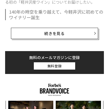
る初の「軽井沢産ワイン」についてお届けしたい。
140年の時空を乗り越えて、今軽井沢に初めての
ワイナリー誕生
軽井沢で待望の初のワイナリーがオープンした。軽井沢
は、標高1000メートルの冷涼な気候のため、今までワイ
続きを見る
ン用ブドウ生産には不向きな場所と言われていた。その
軽井沢に、この10月「軽井沢アンワイナリー」がオープ
ンした。古い教会の一部に醸造所を作り、伝統的な製法
でワイン・スパークリングワインを生産予定で、今軽井
無料のメールマガジンに登録
沢の富裕層から熱い期待が寄せられている。
無料登録
生糸の相場や鉄道事業で財を成した実業家雨宮敬次郎
は、明治10年にアメリカ、ヨーロッパを訪れ、開墾によ
ってやせた土地から肥沃な土地に生まれ変わる姿に感
銘、当時荒れ地だった軽井沢の地で、明治16年（1833
年）にワイン用ブドウの栽培に挑戦した。
伝
る