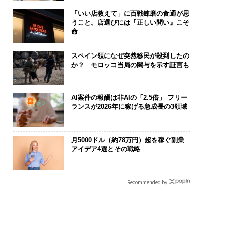
「いい店教えて」に百戦錬磨の食通が思
うこと。店選びには『正しい問い』こそ
命
スペイン領になぜ突然移民が殺到したの
か？ モロッコ当局の関与を示す証言も
AI案件の報酬は非AIの「2.5倍」 フリー
ランスが2026年に稼げる急成長の3領域
月5000ドル（約78万円）超を稼ぐ副業
アイデア4選とその戦略
Recommended by